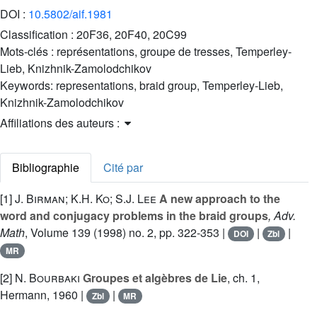
DOI :
10.5802/aif.1981
Classification :
20F36, 20F40, 20C99
Mots-clés :
représentations, groupe de tresses, Temperley-
Lieb, Knizhnik-Zamolodchikov
Keywords:
representations, braid group, Temperley-Lieb,
Knizhnik-Zamolodchikov
Affiliations des auteurs :
Bibliographie
Cité par
[1]
J. Birman; K.H. Ko; S.J. Lee
A new approach to the
word and conjugacy problems in the braid groups
, Adv.
Math
, Volume 139
(1998) no. 2, pp. 322-353 |
|
|
DOI
Zbl
MR
[2]
N. Bourbaki
Groupes et algèbres de Lie
, ch. 1
,
Hermann, 1960 |
|
Zbl
MR