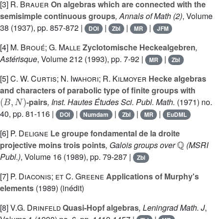
[3]
R. Brauer
On algebras which are connected with the
semisimple continuous groups
, Annals of Math (2)
, Volume
38
(1937), pp. 857-872 |
|
|
|
DOI
Zbl
MR
JFM
[4]
M. Broué; G. Malle
Zyclotomische Heckealgebren
,
Astérisque
, Volume 212
(1993), pp. 7-92 |
|
MR
Zbl
[5]
C. W. Curtis; N. Iwahori; R. Kilmoyer
Hecke algebras
and characters of parabolic type of finite groups with
(
B
,
N
)
-pairs
, Inst. Hautes Études Sci. Publ. Math.
(1971) no.
40, pp. 81-116 |
|
|
|
|
DOI
Numdam
Zbl
MR
EuDML
[6]
P. Deligne
Le groupe fondamental de la droite
ℚ
projective moins trois points
, Galois groups over
(MSRI
Publ.)
, Volume 16
(1989), pp. 79-287 |
Zbl
[7]
P. Diaconis; et C. Greene
Applications of Murphy's
elements
(1989) (inédit)
[8]
V.G. Drinfeld
Quasi-Hopf algebras
, Leningrad Math. J
,