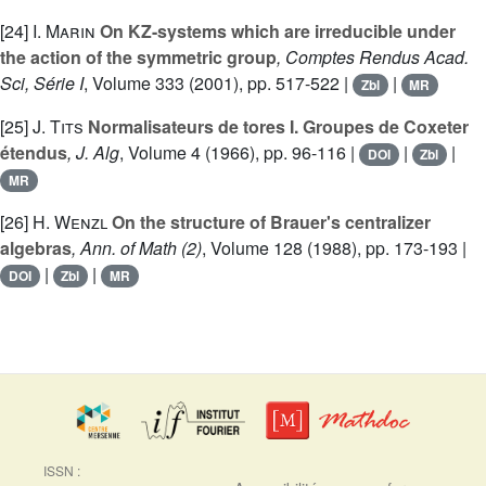
[24]
I. Marin
On KZ-systems which are irreducible under
the action of the symmetric group
, Comptes Rendus Acad.
Sci, Série I
, Volume 333
(2001), pp. 517-522 |
|
Zbl
MR
[25]
J. Tits
Normalisateurs de tores I. Groupes de Coxeter
étendus
, J. Alg
, Volume 4
(1966), pp. 96-116 |
|
|
DOI
Zbl
MR
[26]
H. Wenzl
On the structure of Brauer's centralizer
algebras
, Ann. of Math (2)
, Volume 128
(1988), pp. 173-193 |
|
|
DOI
Zbl
MR
ISSN :