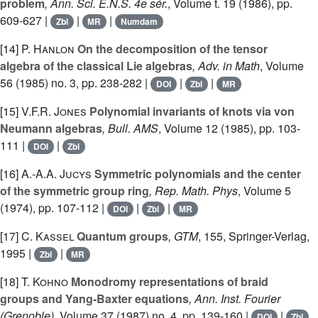
problem
, Ann. Sci. E.N.S. 4e sér.
, Volume t. 19
(1986), pp.
609-627 |
|
|
Zbl
MR
Numdam
[14]
P. Hanlon
On the decomposition of the tensor
algebra of the classical Lie algebras
, Adv. in Math
, Volume
56
(1985) no. 3, pp. 238-282 |
|
|
DOI
Zbl
MR
[15]
V.F.R. Jones
Polynomial invariants of knots via von
Neumann algebras
, Bull. AMS
, Volume 12
(1985), pp. 103-
111 |
|
DOI
Zbl
[16]
A.-A.A. Jucys
Symmetric polynomials and the center
of the symmetric group ring
, Rep. Math. Phys
, Volume 5
(1974), pp. 107-112 |
|
|
DOI
Zbl
MR
[17]
C. Kassel
Quantum groups
, GTM
, 155
, Springer-Verlag,
1995 |
|
Zbl
MR
[18]
T. Kohno
Monodromy representations of braid
groups and Yang-Baxter equations
, Ann. Inst. Fourier
(Grenoble)
, Volume 37
(1987) no. 4, pp. 139-160 |
|
DOI
Zbl