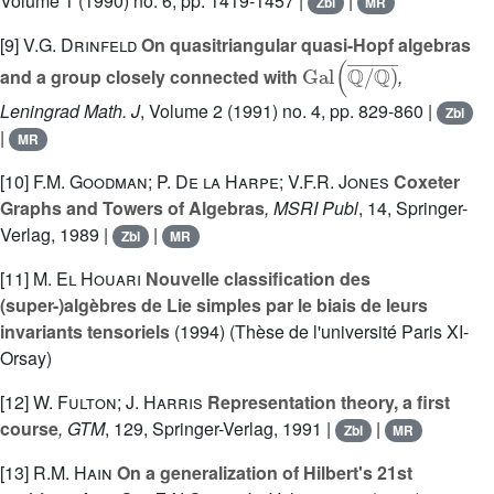
Volume 1
(1990) no. 6, pp. 1419-1457 |
|
Zbl
MR
[9]
V.G. Drinfeld
On quasitriangular quasi-Hopf algebras
Gal
(
ℚ
/
ℚ
)
¯
and a group closely connected with
,
Leningrad Math. J
, Volume 2
(1991) no. 4, pp. 829-860 |
Zbl
|
MR
[10]
F.M. Goodman; P. De la Harpe; V.F.R. Jones
Coxeter
Graphs and Towers of Algebras
, MSRI Publ
, 14
, Springer-
Verlag, 1989 |
|
Zbl
MR
[11]
M. El Houari
Nouvelle classification des
(super-)algèbres de Lie simples par le biais de leurs
invariants tensoriels
(1994) (Thèse de l'université Paris XI-
Orsay)
[12]
W. Fulton; J. Harris
Representation theory, a first
course
, GTM
, 129
, Springer-Verlag, 1991 |
|
Zbl
MR
[13]
R.M. Hain
On a generalization of Hilbert's 21st