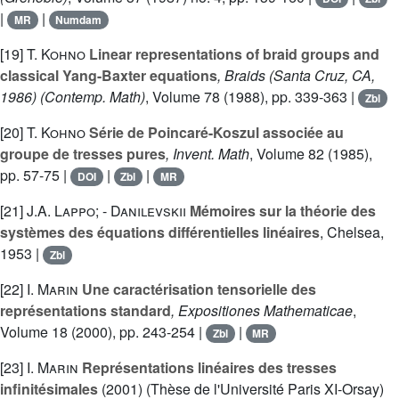
|
|
MR
Numdam
[19]
T. Kohno
Linear representations of braid groups and
classical Yang-Baxter equations
, Braids (Santa Cruz, CA,
1986)
(Contemp. Math)
, Volume 78
(1988), pp. 339-363 |
Zbl
[20]
T. Kohno
Série de Poincaré-Koszul associée au
groupe de tresses pures
, Invent. Math
, Volume 82
(1985),
pp. 57-75 |
|
|
DOI
Zbl
MR
[21]
J.A. Lappo; - Danilevskii
Mémoires sur la théorie des
systèmes des équations différentielles linéaires
, Chelsea,
1953 |
Zbl
[22]
I. Marin
Une caractérisation tensorielle des
représentations standard
, Expositiones Mathematicae
,
Volume 18
(2000), pp. 243-254 |
|
Zbl
MR
[23]
I. Marin
Représentations linéaires des tresses
infinitésimales
(2001) (Thèse de l'Université Paris XI-Orsay)