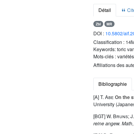
Détail
Cite
Zbl
MR
DOI :
10.5802/aif.
Classification :
14M
Keywords:
toric va
Mots-clés :
variété
Affiliations des aut
Bibliographie
[A]
T. Abe
On the st
University (Japane
[BGT]
W. Bruns; J
reine angew. Math