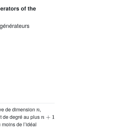
erators of the
s générateurs
n
tive de dimension
,
n
+
1
nt de degré au plus
 moins de l’idéal