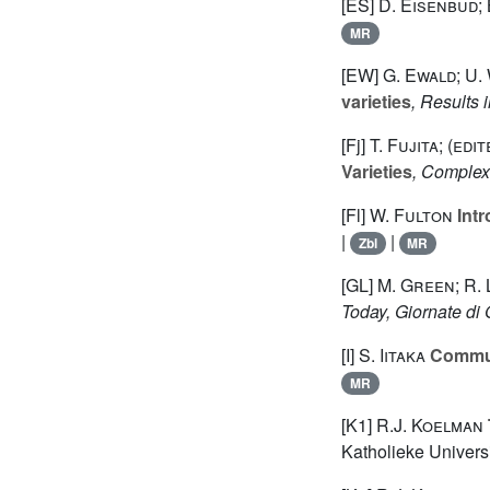
[ES]
D. Eisenbud;
MR
[EW]
G. Ewald; U.
varieties
, Results
[Fj]
T. Fujita; (edi
Varieties
, Complex
[Fl]
W. Fulton
Intr
|
|
Zbl
MR
[GL]
M. Green; R.
Today, Giornate di
[I]
S. Iitaka
Commut
MR
[K1]
R.J. Koelman
Katholieke Universi