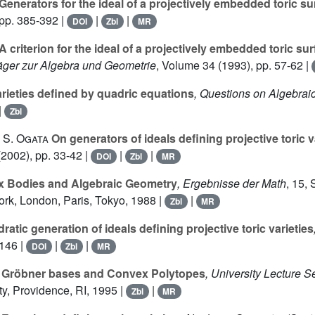
Generators for the ideal of a projectively embedded toric su
pp. 385-392 |
|
|
DOI
Zbl
MR
A criterion for the ideal of a projectively embedded toric su
räger zur Algebra und Geometrie
, Volume 34
(1993), pp. 57-62 |
rieties defined by quadric equations
, Questions on Algebrai
|
Zbl
 S. Ogata
On generators of ideals defining projective toric v
2002), pp. 33-42 |
|
|
DOI
Zbl
MR
 Bodies and Algebraic Geometry
, Ergebnisse der Math
, 15
, 
rk, London, Paris, Tokyo, 1988 |
|
Zbl
MR
atic generation of ideals defining projective toric varieties
-146 |
|
|
DOI
Zbl
MR
Gröbner bases and Convex Polytopes
, University Lecture S
y, Providence, RI, 1995 |
|
Zbl
MR