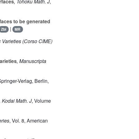
rfaces
, Tohoku Math. J
,
rfaces to be generated
|
Zbl
MR
c Varieties (Corso CIME)
arieties
, Manuscripta
Springer-Verlag, Berlin,
, Kodai Math. J
, Volume
eries
, Vol. 8
, American