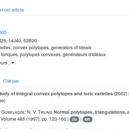
r cet article
2005
25, 14J40, 52B20
rieties, convex polytopes, generators of ideals
s toriques, polytopes convexes, générateurs d'idéaux
eurs :
Cité par
udy of integral convex polytopes and toric varieties
(2002) 
se)
. Gubeladze; N. V. Trung
Normal polytopes, triangulations,
, Volume 485
(1997), pp. 123-160 |
|
Zbl
MR