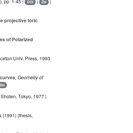
, pp. 1-45 |
|
|
DOI
Zbl
 projective toric
es of Polarized
nceton Univ. Press, 1993
 curves
, Geometry of
Zbl
 Shoten, Tokyo, 1977 |
s
(1991) (thesis,