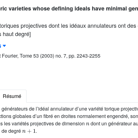
oric varieties whose defining ideals have minimal gen
 toriques projectives dont les idéaux annulateurs ont de
 haut degré]
ut Fourier, Tome 53 (2003) no. 7, pp. 2243-2255
Résumé
s générateurs de l’idéal annulateur d’une variété torique projec
ctions globales d’un fibré en droites normalement engendré, so
n
s les variétés projectives de dimension
dont un générateur au
n
+
1
re de degré
.