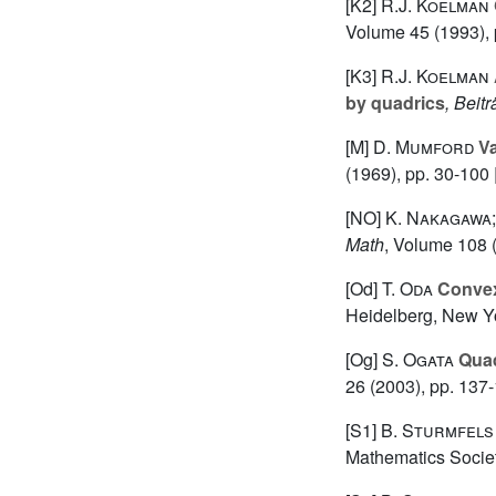
[K2]
R.J. Koelman
Volume 45
(1993), 
[K3]
R.J. Koelman
by quadrics
, Beit
[M]
D. Mumford
Va
(1969), pp. 30-100 
[NO]
K. Nakagawa;
Math
, Volume 108
(
[Od]
T. Oda
Convex
Heidelberg, New Yo
[Og]
S. Ogata
Quadr
26
(2003), pp. 137
[S1]
B. Sturmfels
Mathematics Societ