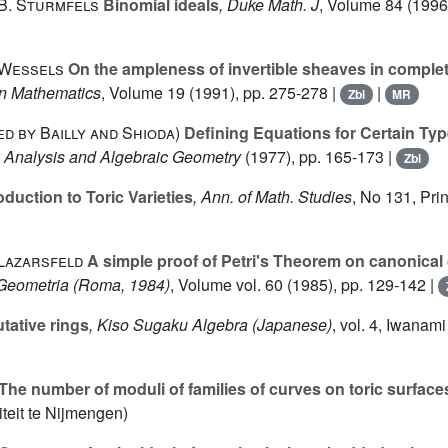
 B. Sturmfels
Binomial ideals
, Duke Math. J
, Volume 84
(1996)
 Wessels
On the ampleness of invertible sheaves in complete
 in Mathematics
, Volume 19
(1991), pp. 275-278 |
|
Zbl
MR
ted by Bailly and Shioda)
Defining Equations for Certain Typ
 Analysis and Algebraic Geometry
(1977), pp. 165-173 |
Zbl
oduction to Toric Varieties
, Ann. of Math. Studies
, No 131
, Pri
 Lazarsfeld
A simple proof of Petri's Theorem on canonical
 Geometria (Roma, 1984)
, Volume vol. 60
(1985), pp. 129-142 |
ative rings
, Kiso Sugaku Algebra (Japanese)
, vol. 4
, Iwanami
The number of moduli of families of curves on toric surface
teit te Nijmengen)