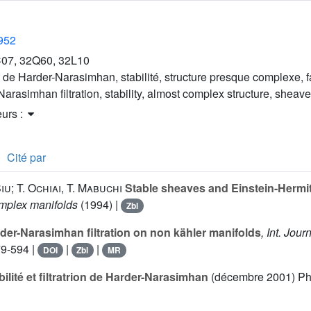
1952
07, 32Q60, 32L10
on de Harder-Narasimhan, stabilité, structure presque complexe, 
arasimhan filtration, stability, almost complex structure, sheav
eurs :
Cité par
iu; T. Ochiai, T. Mabuchi
Stable sheaves and Einstein-Hermit
mplex manifolds
(1994) |
Zbl
der-Narasimhan filtration on non kähler manifolds
, Int. Jour
79-594 |
|
|
DOI
Zbl
MR
ilité et filtratrion de Harder-Narasimhan
(décembre 2001) Ph