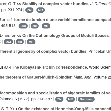
eis; G. Tian
Stability of complex vector bundles
, J. Differen
, pp. 231-274 |
|
Zbl
MR
ur la 1-forme de torsion d'une variété hermitienne compac
. 495-518 |
|
|
DOI
Zbl
MR
 Narasimhan
On the Cohomology Groups of Moduli Spaces
,
8 |
|
|
DOI
Zbl
MR
fferential geometry of complex vector bundles
, Princeton Un
eleman
The Kobayashi-Hitchin correspondence
, World Scient
he theorem of Grauert-Mülich-Spindler
, Math. Ann
, Volume 2
ecomposition and specialization of algebraic families of v
Volume 35
(1977), pp. 163-187 |
|
|
Zbl
MR
Numdam
 S. T. Yau
On the existence of Hermitian-Yang-Mills connecti