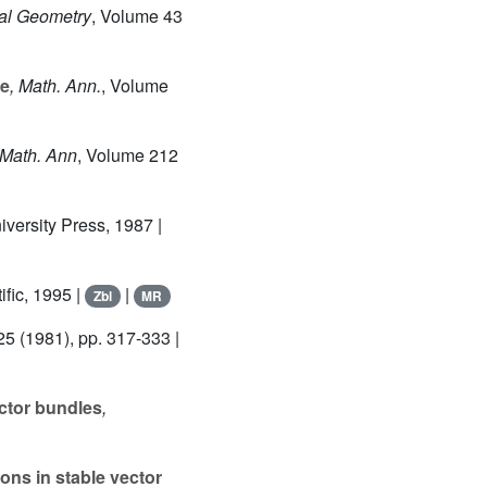
tial Geometry
, Volume 43
te
, Math. Ann.
, Volume
 Math. Ann
, Volume 212
iversity Press, 1987 |
ific, 1995 |
|
Zbl
MR
25
(1981), pp. 317-333 |
ector bundles
,
ons in stable vector