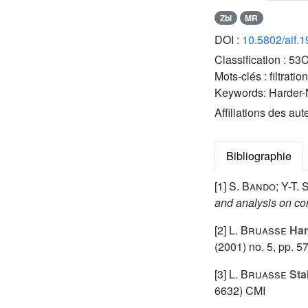
Zbl
MR
DOI :
10.5802/aif.
Classification :
53C
Mots-clés :
filtrati
Keywords:
Harder-N
Affiliations des aut
Bibliographie
[1]
S. Bando; Y-T. S
and analysis on co
[2]
L. Bruasse
Har
(2001) no. 5, pp. 5
[3]
L. Bruasse
Stab
6632) CMI