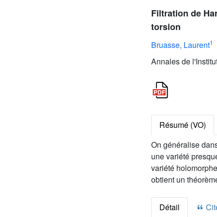
Filtration de H
torsion
1
Bruasse, Laurent
Annales de l'Instit
Résumé (VO)
On généralise dans 
une variété presqu
variété holomorphe 
obtient un théorème
Détail
Cite