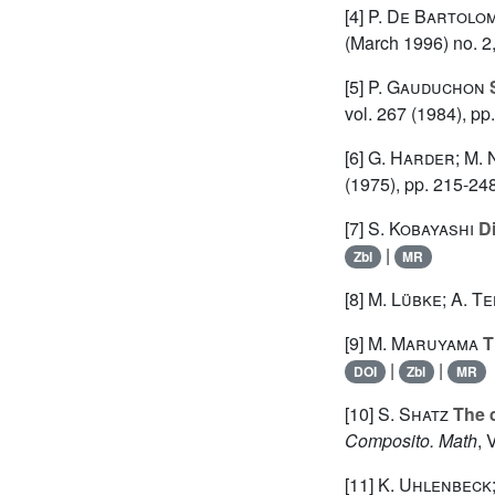
[4]
P. De Bartolom
(March 1996) no. 2
[5]
P. Gauduchon
S
vol. 267
(1984), pp
[6]
G. Harder; M.
(1975), pp. 215-24
[7]
S. Kobayashi
Di
|
Zbl
MR
[8]
M. Lübke; A. T
[9]
M. Maruyama
T
|
|
DOI
Zbl
MR
[10]
S. Shatz
The d
Composito. Math
, 
[11]
K. Uhlenbeck;