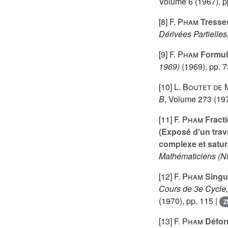
Volume 6
(1967), p
[8]
F. Pham
Tresses
Dérivées Partielles
[9]
F. Pham
Formule
1969)
(1969), pp. 7
[10]
L. Boutet de 
B
, Volume 273
(197
[11]
F. Pham
Fracti
(Exposé d'un trava
complexe et satur
Mathématiciens (Ni
[12]
F. Pham
Singul
Cours de 3e Cycle,
(1970), pp. 115 |
Z
[13]
F. Pham
Déform