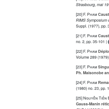
Strasbourg, mai 19
[20]
F. Pham
Caust
RIMS Symposium on
Suppl.
(1977), pp. 
[21]
F. Pham
Causti
no. 2, pp. 35-101 |
[22]
F. Pham
Déplo
Volume 289
(1979)
[23]
F. Pham
Singul
Ph. Maisonobe an
[24]
F. Pham
Remarq
(1980) no. 23, pp.
[25]
Nguyễn Tiến Đ
Gauss-Manin rétic