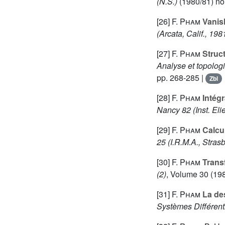
(N.S.)
(1980/81) no.
[26]
F. Pham
Vanis
(Arcata, Calif., 198
[27]
F. Pham
Struct
Analyse et topologie
pp. 268-285 |
Zbl
[28]
F. Pham
Intégr
Nancy 82
(Inst. Eli
[29]
F. Pham
Calcul
25 (I.R.M.A., Stras
[30]
F. Pham
Trans
(2)
, Volume 30
(198
[31]
F. Pham
La des
Systèmes Différenti