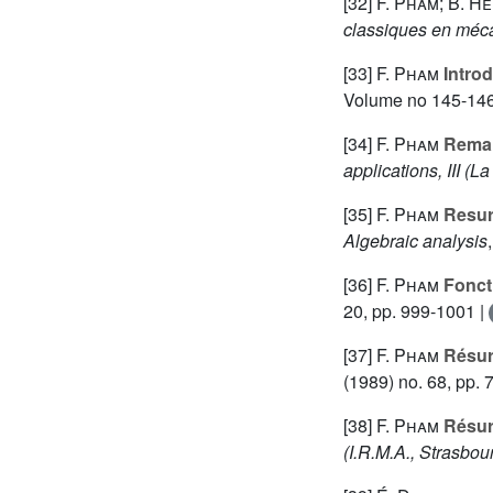
[32]
F. Pham; B. H
classiques en méca
[33]
F. Pham
Introd
Volume no 145-14
[34]
F. Pham
Remarq
applications, III (L
[35]
F. Pham
Resurg
Algebraic analysis
[36]
F. Pham
Foncti
20, pp. 999-1001 |
[37]
F. Pham
Résur
(1989) no. 68, pp. 
[38]
F. Pham
Résur
(I.R.M.A., Strasbou