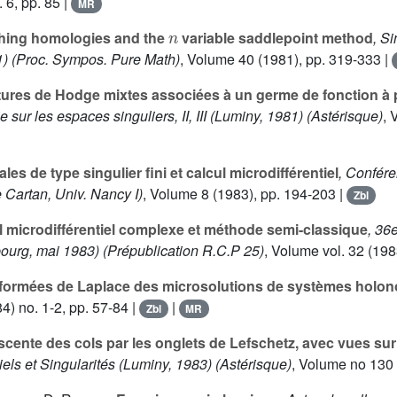
 6, pp. 85 |
MR
n
hing homologies and the
variable saddlepoint method
, Si
1)
(Proc. Sympos. Pure Math)
, Volume 40
(1981), pp. 319-333 |
ures de Hodge mixtes associées à un germe de fonction à po
 sur les espaces singuliers, II, III (Luminy, 1981)
(Astérisque)
, 
ales de type singulier fini et calcul microdifférentiel
, Confér
e Cartan, Univ. Nancy I)
, Volume 8
(1983), pp. 194-203 |
Zbl
 microdifférentiel complexe et méthode semi-classique
, 36
bourg, mai 1983)
(Prépublication R.C.P 25)
, Volume vol. 32
(1983
formées de Laplace des microsolutions de systèmes holo
4) no. 1-2, pp. 57-84 |
|
Zbl
MR
cente des cols par les onglets de Lefschetz, avec vues su
els et Singularités (Luminy, 1983)
(Astérisque)
, Volume no 130