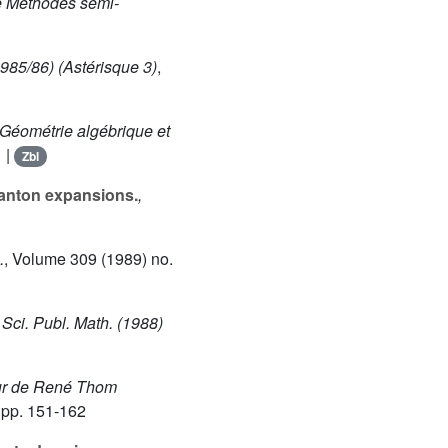
ue Méthodes semi-
1985/86)
(Astérisque 3)
,
 Géométrie algébrique et
 |
Zbl
tanton expansions.
,
.
, Volume 309
(1989) no.
 Sci. Publ. Math. (1988)
eur de René Thom
 pp. 151-162