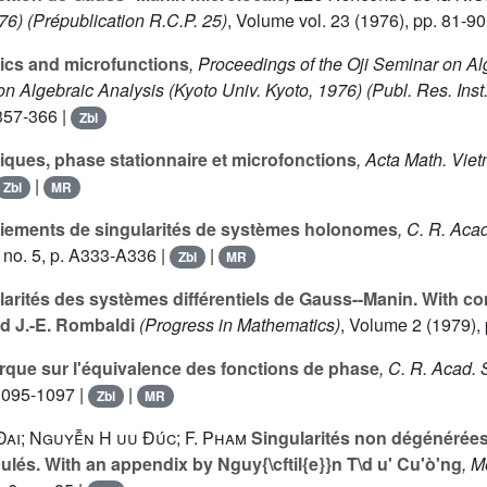
76)
(Prépublication R.C.P. 25)
, Volume vol. 23
(1976), pp. 81-90
ics and microfunctions
, Proceedings of the Oji Seminar on Al
 Algebraic Analysis (Kyoto Univ. Kyoto, 1976)
(Publ. Res. Inst.
357-366 |
Zbl
ques, phase stationnaire et microfonctions
, Acta Math. Vie
|
Zbl
MR
iements de singularités de systèmes holonomes
, C. R. Acad
 no. 5, p. A333-A336 |
|
Zbl
MR
arités des systèmes différentiels de Gauss--Manin. With con
d J.-E. Rombaldi
(Progress in Mathematics)
, Volume 2
(1979), 
ue sur l'équivalence des fonctions de phase
, C. R. Acad. 
 1095-1097 |
|
Zbl
MR
ai; Nguyễn H uu Đúc; F. Pham
Singularités non dégénérée
ulés. With an appendix by Nguy{\cftil{e}}n T\d u' Cu'ò'ng
, M