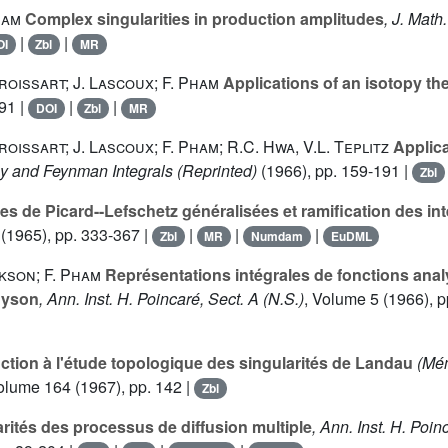
ham
Complex singularities in production amplitudes
, J. Math
|
|
OI
Zbl
MR
Froissart; J. Lascoux; F. Pham
Applications of an isotopy t
91 |
|
|
DOI
Zbl
MR
Froissart; J. Lascoux; F. Pham; R.C. Hwa, V.L. Teplitz
Applica
y and Feynman Integrals (Reprinted)
(1966), pp. 159-191 |
Zbl
s de Picard--Lefschetz généralisées et ramification des in
(1965), pp. 333-367 |
|
|
|
Zbl
MR
Numdam
EuDML
ykson; F. Pham
Représentations intégrales de fonctions anal
Dyson
, Ann. Inst. H. Poincaré, Sect. A (N.S.)
, Volume 5
(1966), p
ction à l'étude topologique des singularités de Landau
(Mém
Volume 164
(1967), pp. 142 |
Zbl
rités des processus de diffusion multiple
, Ann. Inst. H. Poin