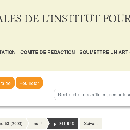
LES DE L'INSTITUT FOUR
TATION
COMITÉ DE RÉDACTION
SOUMETTRE UN ART
raître
Feuilleter
e 53 (2003)
no. 4
p. 941-946
Suivant