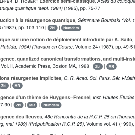
elffer, D. Robert
Exercice semi-classique
, Actes du colloq
nique quantique (sept. 1984)
(1985), pp. 75-77
uction à la résurgence quantique
, Séminaire Bourbaki (Vol. 
6
(1987), pp. 103-110 |
|
Zbl
Numdam
ue sur une notion de déploiement introduite par K. Saito
,
a Rabida, 1984)
(Travaux en Cours)
, Volume 24
(1987), pp. 49-51
ence, quantized canonical transformations, and multi-ins
, Vol. II
, Academic Press, Boston MA, 1988 |
|
Zbl
MR
ons résurgentes implicites
, C. R. Acad. Sci. Paris, Sér. I-Math
|
Zbl
MR
gence d'un thème de Huygens--Fresnel
, Inst. Hautes Études
77-90 |
|
|
Zbl
MR
Numdam
gence des fleuves
, 48e Rencontre de la R.C.P. 25 en l'honn
rg, mai 1989)
(Prépublication R.C.P. 25)
, Volume vol. 41
(1990),