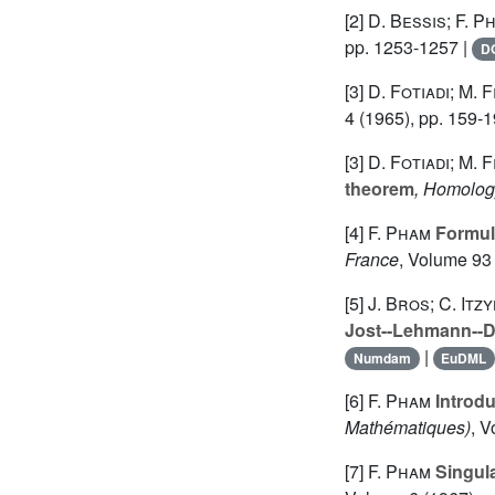
[2]
D. Bessis; F. P
pp. 1253-1257 |
D
[3]
D. Fotiadi; M. 
4
(1965), pp. 159-1
[3]
D. Fotiadi; M. 
theorem
, Homolog
[4]
F. Pham
Formule
France
, Volume 93
[5]
J. Bros; C. Itz
Jost--Lehmann--
|
Numdam
EuDML
[6]
F. Pham
Introdu
Mathématiques)
, 
[7]
F. Pham
Singula