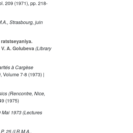
ol. 209
(1971), pp. 218-
.A., Strasbourg, juin
atstseyaniya.
y V. A. Golubeva
(Library
arités à Cargèse
)
, Volume 7-8
(1973) |
sics (Rencontre, Nice,
49
(1975)
0 Mai 1973
(Lectures
P. 25 (I.R.M.A.,