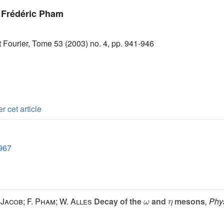
e Frédéric Pham
ut Fourier, Tome 53 (2003) no. 4, pp. 941-946
r cet article
1967
ω
η
 Jacob; F. Pham; W. Alles
Decay of the
and
mesons
, Phy