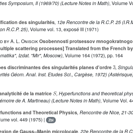
ties Symposium, II (1969/70)
(Lecture Notes in Math)
, Volume V
fication des singularités
, 12e Rencontre de la R.C.P. 25 (I.R.M
on R.C.P. 25)
, Volume vol. 13, exposé III
(1971)
d by A. L. Oniscik
Osobennosti protsessov mnogokratnogo r
multiple scattering processes] Translated from the French b
ematika", Izdat. "Mir", Moscow)
, Volume 164
(1972), pp. 164
3
s discriminantes des singularités planes d'ordre
, Singul
rités Géom. Anal. Inst. Etudes Sci., Cargèse, 1972)
(Astérisque
S
nalyticité de la matrice
, Hyperfunctions and theoretical phy
mémoire de A. Martineau)
(Lecture Notes in Math)
, Volume Vol. 4
unctions and Theoretical Physics
, Rencontre de Nice, 21-3
lume vol. 449
(1975) |
Zbl
xion de Gauss--Manin microlocale
, 22e Rencontre de la R.C.