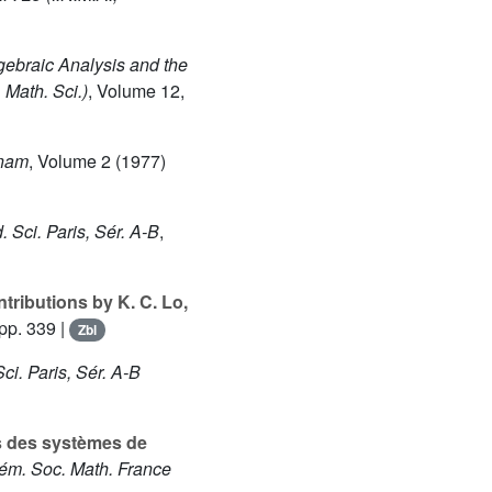
gebraic Analysis and the
 Math. Sci.)
, Volume 12,
tnam
, Volume 2
(1977)
. Sci. Paris, Sér. A-B
,
tributions by K. C. Lo,
pp. 339 |
Zbl
Sci. Paris, Sér. A-B
s des systèmes de
ém. Soc. Math. France