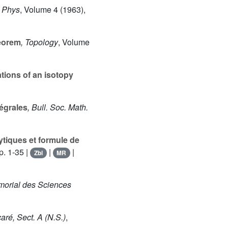
. Phys
, Volume 4
(1963),
heorem
, Topology
, Volume
tions of an isotopy
tégrales
, Bull. Soc. Math.
ytiques et formule de
p. 1-35 |
|
|
Zbl
MR
orial des Sciences
caré, Sect. A (N.S.)
,