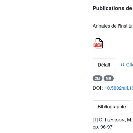
Publications d
Annales de l'Instit
Détail
Cite
Zbl
MR
DOI :
10.5802/aif.
Bibliographie
[1]
C. Itzykson; M.
pp. 96-97