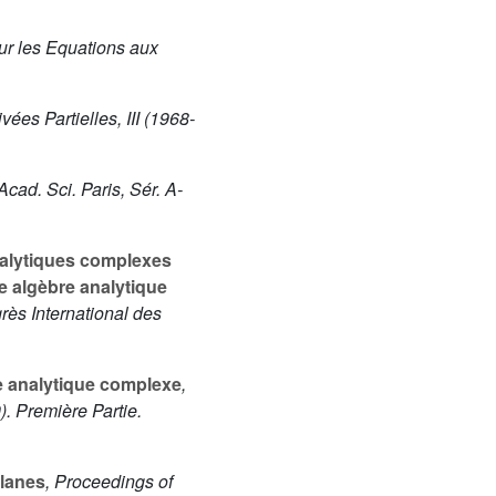
ur les Equations aux
ées Partielles, III (1968-
 Acad. Sci. Paris, Sér. A-
analytiques complexes
ne algèbre analytique
rès International des
ie analytique complexe
,
. Première Partie.
planes
, Proceedings of