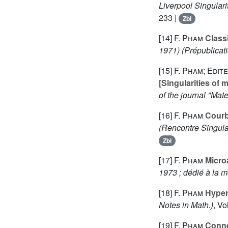
Liverpool Singulari
233 |
Zbl
[14]
F. Pham
Classi
1971)
(Prépublicati
[15]
F. Pham; Edite
[Singularities of 
of the journal "Mat
[16]
F. Pham
Courbe
(Rencontre Singula
Zbl
[17]
F. Pham
Microa
1973 ; dédié à la 
[18]
F. Pham
Hyperf
Notes in Math.)
, Vo
[19]
F. Pham
Conne