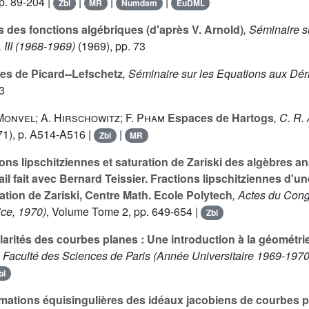
p. 89-204 |
|
|
|
Zbl
MR
Numdam
EuDML
 des fonctions algébriques (d'après V. Arnold)
, Séminaire s
, III (1968-1969)
(1969), pp. 73
s de Picard--Lefschetz
, Séminaire sur les Equations aux Dériv
3
Monvel; A. Hirschowitz; F. Pham
Espaces de Hartogs
, C. R.
1), p. A514-A516 |
|
Zbl
MR
ons lipschitziennes et saturation de Zariski des algèbres 
il fait avec Bernard Teissier. Fractions lipschitziennes d'u
ation de Zariski, Centre Math. Ecole Polytech
, Actes du Cong
ce, 1970)
, Volume Tome 2
, pp. 649-654 |
Zbl
arités des courbes planes : Une introduction à la géométr
 Faculté des Sciences de Paris (Année Universitaire 1969-1970)
bl
ations équisingulières des idéaux jacobiens de courbes 