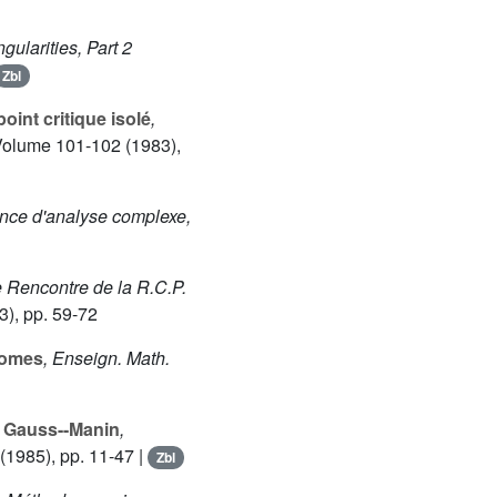
ngularities, Part 2
Zbl
int critique isolé
,
Volume 101-102
(1983),
ence d'analyse complexe,
e Rencontre de la R.C.P.
), pp. 59-72
nomes
, Enseign. Math.
r Gauss--Manin
,
(1985), pp. 11-47 |
Zbl