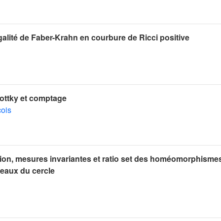
négalité de Faber-Krahn en courbure de Ricci positive
ottky et comptage
çois
ion, mesures invariantes et ratio set des homéomorphisme
ceaux du cercle