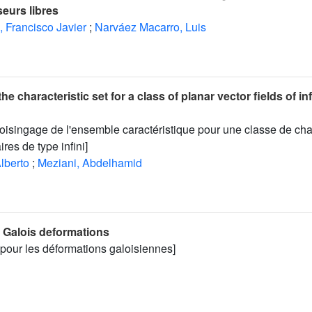
seurs libres
 Francisco Javier
;
Narváez Macarro, Luis
the characteristic set for a class of planar vector fields of inf
voisingage de l'ensemble caractéristique pour une classe de c
res de type infini]
lberto
;
Meziani, Abdelhamid
r Galois deformations
pour les déformations galoisiennes]