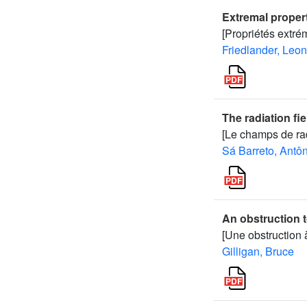
Extremal propert
[Propriétés extré
Friedlander, Leon
The radiation fie
[Le champs de rad
Sá Barreto, Antô
An obstruction 
[Une obstruction
Gilligan, Bruce