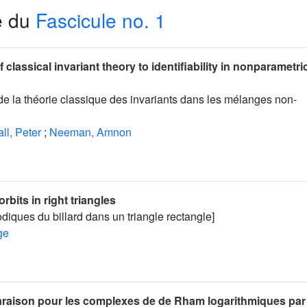
e du
Fascicule no. 1
 classical invariant theory to identifiability in nonparametri
de la théorie classique des invariants dans les mélanges non-
ll, Peter
;
Neeman, Amnon
orbits in right triangles
odiques du billard dans un triangle rectangle]
ge
araison pour les complexes de de Rham logarithmiques par