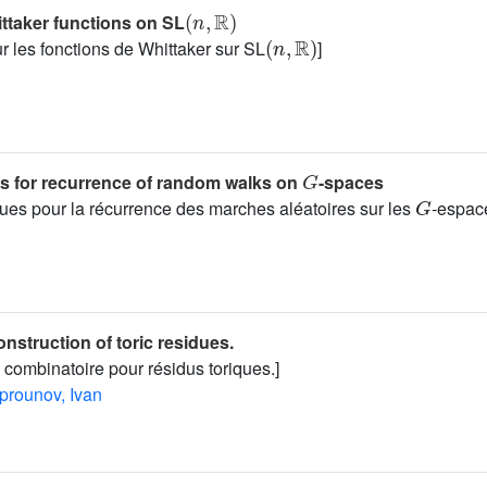
(
n
,
ℝ
)
ttaker functions on SL
(
n
,
ℝ
)
 les fonctions de Whittaker sur SL
]
G
ts for recurrence of random walks on
-spaces
G
ques pour la récurrence des marches aléatoires sur les
-espace
nstruction of toric residues.
 combinatoire pour résidus toriques.]
prounov, Ivan