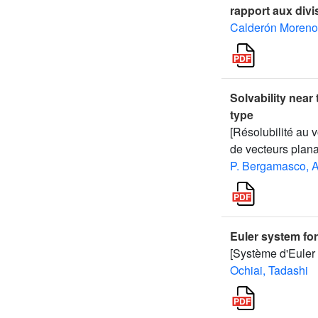
rapport aux divi
Calderón Moreno,
Solvability near 
type
[Résolubilité au 
de vecteurs planai
P. Bergamasco, A
Euler system fo
[Système d'Euler 
Ochiai, Tadashi