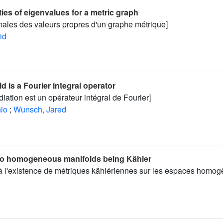
ies of eigenvalues for a metric graph
males des valeurs propres d'un graphe métrique]
id
ld is a Fourier integral operator
iation est un opérateur intégral de Fourier]
nio
;
Wunsch, Jared
to homogeneous manifolds being Kähler
 à l'existence de métriques kählériennes sur les espaces homog