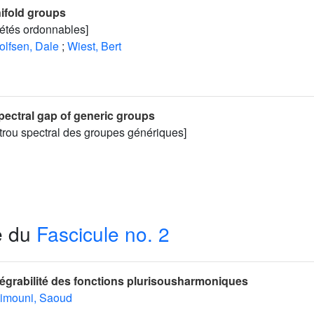
ifold groups
iétés ordonnables]
olfsen, Dale
;
Wiest, Bert
ectral gap of generic groups
trou spectral des groupes génériques]
e du
Fascicule no. 2
ntégrabilité des fonctions plurisousharmoniques
imouni, Saoud