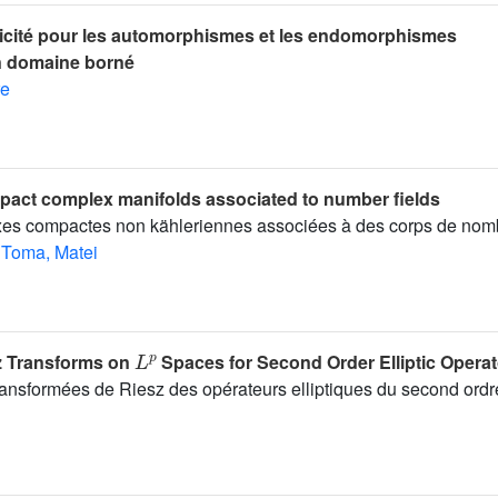
cité pour les automorphismes et les endomorphismes
n domaine borné
re
act complex manifolds associated to number fields
xes compactes non kähleriennes associées à des corps de nom
Toma, Matei
L
p
z Transforms on
Spaces for Second Order Elliptic Operat
ansformées de Riesz des opérateurs elliptiques du second ordr