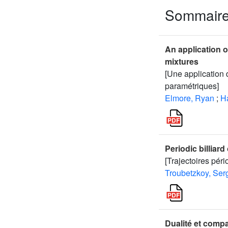
Sommair
An application of
mixtures
[Une application 
paramétriques]
Elmore, Ryan
;
Ha
Periodic billiard 
[Trajectoires péri
Troubetzkoy, Ser
Dualité et comp