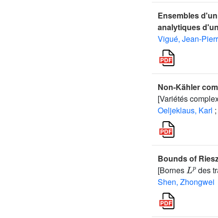
Ensembles d'uni
analytiques d'u
Vigué, Jean-Pier
Non-Kähler comp
[Variétés comple
Oeljeklaus, Karl
;
Bounds of Ries
L
p
[Bornes
des tr
Shen, Zhongwei