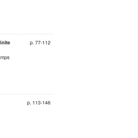
inite
p. 77-112
hamps
p. 113-146