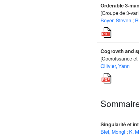
Orderable 3-man
[Groupe de 3-var
Boyer, Steven
;
R
Cogrowth and sp
[Cocroissance et 
Ollivier, Yann
Sommair
Singularité et i
Blel, Mongi
;
K. M