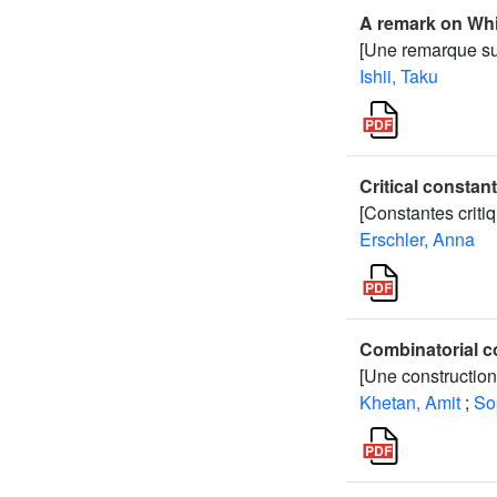
A remark on Whi
[Une remarque sur
Ishii, Taku
Critical constan
[Constantes criti
Erschler, Anna
Combinatorial co
[Une construction
Khetan, Amit
;
So