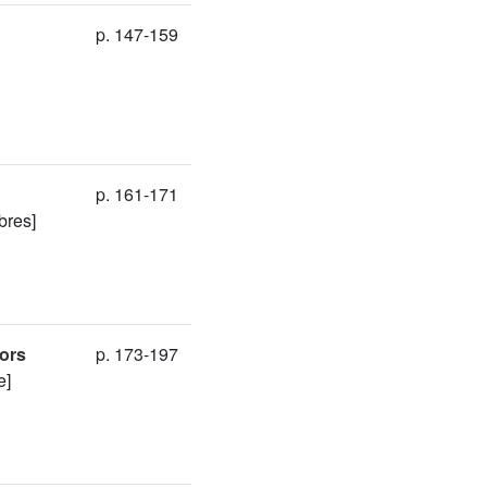
p. 147-159
p. 161-171
bres]
ors
p. 173-197
e]