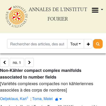
ANNALES DE L'INSTITUT
FOURIER
Tout
no. 1
Non-Kähler compact complex manifolds
associated to number fields
[Variétés complexes compactes non kähleriennes
associées à des corps de nombres]
1
Oeljeklaus, Karl
;
Toma, Matei