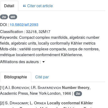
Détail
Citer cet article
Zbl
MR
DOI :
10.5802/aif.2093
Classification :
32J18, 32M17
Keywords:
Compact complex manifolds, algebraic number
fields, algebraic units, locally conformally Kähler metrics
Mots-clés :
variété complexe compacte, corps de nombres,
métrique localement conformément Kählerienne.
Affiliations des auteurs :
Bibliographie
Cité par
[1]
A.I. Borevich; I.R. Shafarevich
Number theory
,
Academic Press, New York-London, 1966 |
Zbl
[2]
S. Dragomir; L. Ornea
Locally conformal Kähler