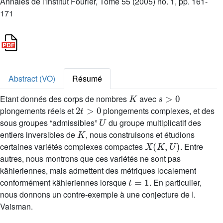
Annales de l'Institut Fourier, Tome 55 (2005) no. 1, pp. 161-
171
Abstract (VO)
Résumé
K
s
>
0
Etant donnés des corps de nombres
avec
2
t
>
0
plongements réels et
plongements complexes, et des
U
sous groupes “admissibles”
du groupe multiplicatif des
K
entiers inversibles de
, nous construisons et étudions
X
(
K
,
U
)
certaines variétés complexes compactes
. Entre
autres, nous montrons que ces variétés ne sont pas
kähleriennes, mais admettent des métriques localement
t
=
1
conformément kähleriennes lorsque
. En particulier,
nous donnons un contre-exemple à une conjecture de I.
Vaisman.