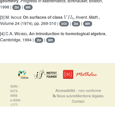
geometry
, Progress in Mathematics
, Birkhäuser, Boston,
1998 |
|
Zbl
MR
V
I
I
0
[3]
M. Inoue
On surfaces of class
, Invent. Math.
,
Volume 24
(1974), pp. 269-310 |
|
|
DOI
Zbl
MR
[4]
C.A. Weibel
An introduction to homological algebra
,
Cambridge, 1994 |
|
Zbl
MR
ISSN :
Accessibilité - non conforme
0373-
0956
Nous suivre
Mentions légales
e-ISSN :
Contact
1777-
5310