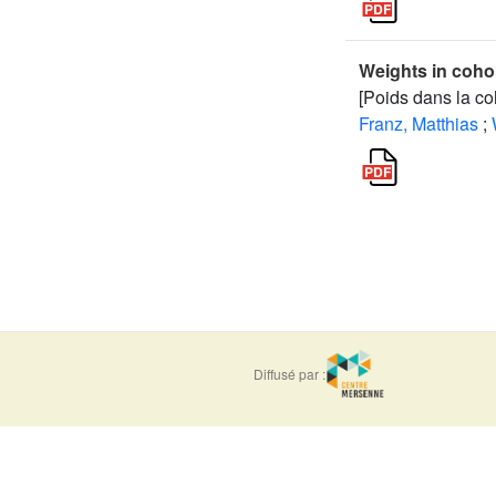
Weights in coho
[Poids dans la co
Franz, Matthias
;
Diffusé par :
ISSN : 0373-
e-ISSN : 1777