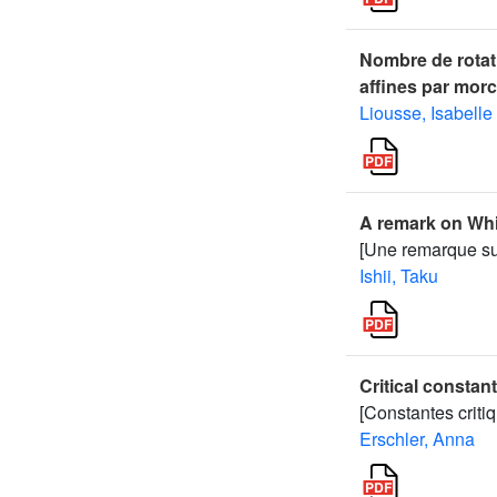
Nombre de rotat
affines par mor
Liousse, Isabelle
A remark on Whi
[Une remarque sur
Ishii, Taku
Critical constan
[Constantes criti
Erschler, Anna