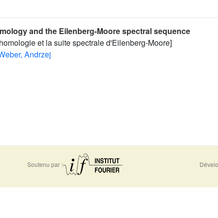
mology and the Eilenberg-Moore spectral sequence
homologie et la suite spectrale d'Eilenberg-Moore]
Weber, Andrzej
Soutenu par :
Dévelo
0956
Accessibilité - non conforme
Nous 
-5310