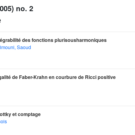
005) no. 2
e
ntégrabilité des fonctions plurisousharmoniques
imouni, Saoud
négalité de Faber-Krahn en courbure de Ricci positive
ottky et comptage
çois