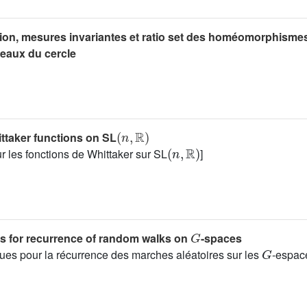
ion, mesures invariantes et ratio set des homéomorphisme
ceaux du cercle
(
n
,
ℝ
)
ttaker functions on SL
(
n
,
ℝ
)
 les fonctions de Whittaker sur SL
]
G
ts for recurrence of random walks on
-spaces
G
ques pour la récurrence des marches aléatoires sur les
-espace