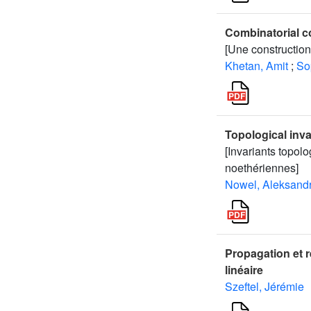
Combinatorial co
[Une construction
Khetan, Amit
;
So
Topological inva
[Invariants topol
noethériennes]
Nowel, Aleksand
Propagation et r
linéaire
Szeftel, Jérémie