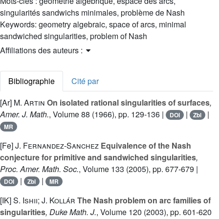
Mots-clés :
géométrie algébrique, espace des arcs,
singularités sandwichs minimales, problème de Nash
Keywords:
geometry algebraic, space of arcs, minimal
sandwiched singularities, problem of Nash
Affiliations des auteurs :
Bibliographie
Cité par
[Ar]
M. Artin
On isolated rational singularities of surfaces
,
Amer. J. Math.
, Volume 88
(1966), pp. 129-136 |
|
|
DOI
Zbl
MR
[Fe]
J. Fernandez-Sanchez
Equivalence of the Nash
conjecture for primitive and sandwiched singularities
,
Proc. Amer. Math. Soc.
, Volume 133
(2005), pp. 677-679 |
|
|
DOI
Zbl
MR
[IK]
S. Ishii; J. Kollár
The Nash problem on arc families of
singularities
, Duke Math. J.
, Volume 120
(2003), pp. 601-620