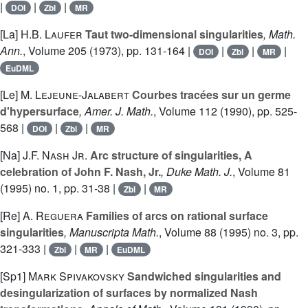
|
|
|
DOI
Zbl
MR
[La]
H.B. Laufer
Taut two-dimensional singularities
, Math.
Ann.
, Volume 205
(1973), pp. 131-164 |
|
|
|
DOI
Zbl
MR
EuDML
[Le]
M. Lejeune-Jalabert
Courbes tracées sur un germe
d'hypersurface
, Amer. J. Math.
, Volume 112
(1990), pp. 525-
568 |
|
|
DOI
Zbl
MR
[Na]
J.F. Nash Jr.
Arc structure of singularities, A
celebration of John F. Nash, Jr.
, Duke Math. J.
, Volume 81
(1995) no. 1, pp. 31-38 |
|
Zbl
MR
[Re]
A. Reguera
Families of arcs on rational surface
singularities
, Manuscripta Math.
, Volume 88
(1995) no. 3, pp.
321-333 |
|
|
Zbl
MR
EuDML
[Sp1]
Mark Spivakovsky
Sandwiched singularities and
desingularization of surfaces by normalized Nash