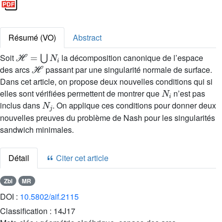
Résumé (VO)
Abstract
ℋ
=
⋃
N
i
Soit
la décomposition canonique de l’espace
ℋ
des arcs
passant par une singularité normale de surface.
Dans cet article, on propose deux nouvelles conditions qui si
N
i
elles sont vérifiées permettent de montrer que
n’est pas
N
j
inclus dans
. On applique ces conditions pour donner deux
nouvelles preuves du problème de Nash pour les singularités
sandwich minimales.
Détail
Citer cet article
Zbl
MR
DOI :
10.5802/aif.2115
Classification :
14J17