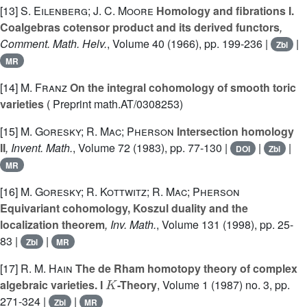
[13]
S. Eilenberg; J. C. Moore
Homology and fibrations I.
Coalgebras cotensor product and its derived functors
,
Comment. Math. Helv.
, Volume 40
(1966), pp. 199-236 |
|
Zbl
MR
[14]
M. Franz
On the integral cohomology of smooth toric
varieties
( Preprint math.AT/0308253)
[15]
M. Goresky; R. Mac; Pherson
Intersection homology
II
, Invent. Math.
, Volume 72
(1983), pp. 77-130 |
|
|
DOI
Zbl
MR
[16]
M. Goresky; R. Kottwitz; R. Mac; Pherson
Equivariant cohomology, Koszul duality and the
localization theorem
, Inv. Math.
, Volume 131
(1998), pp. 25-
83 |
|
Zbl
MR
[17]
R. M. Hain
The de Rham homotopy theory of complex
K
algebraic varieties. I
-Theory
, Volume 1
(1987) no. 3, pp.
271-324 |
|
Zbl
MR