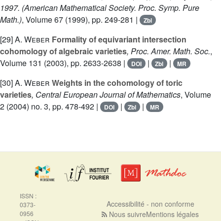
1997.
(American Mathematical Society. Proc. Symp. Pure
Math.)
, Volume 67
(1999), pp. 249-281 |
Zbl
[29]
A. Weber
Formality of equivariant intersection
cohomology of algebraic varieties
, Proc. Amer. Math. Soc.
,
Volume 131
(2003), pp. 2633-2638 |
|
|
DOI
Zbl
MR
[30]
A. Weber
Weights in the cohomology of toric
varieties
, Central European Journal of Mathematics
, Volume
2
(2004) no. 3, pp. 478-492 |
|
|
DOI
Zbl
MR
ISSN :
Accessibilité - non conforme
0373-
0956
Nous suivre
Mentions légales