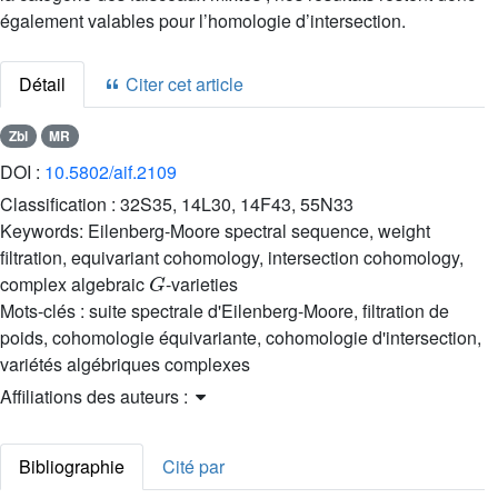
également valables pour l’homologie d’intersection.
Détail
Citer cet article
Zbl
MR
DOI :
10.5802/aif.2109
Classification :
32S35, 14L30, 14F43, 55N33
Keywords:
Eilenberg-Moore spectral sequence, weight
filtration, equivariant cohomology, intersection cohomology,
G
complex algebraic
-varieties
Mots-clés :
suite spectrale d'Eilenberg-Moore, filtration de
poids, cohomologie équivariante, cohomologie d'intersection,
variétés algébriques complexes
Affiliations des auteurs :
Bibliographie
Cité par