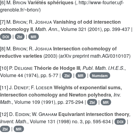
[6]
M. Brion
Variétés sphériques
(, http://www-fourier.ujf-
grenoble.fr/~brion/)
[7]
M. Brion; R. Joshua
Vanishing of odd intersection
cohomology II
, Math. Ann.
, Volume 321
(2001), pp. 399-437 |
|
|
DOI
Zbl
MR
[8]
M. Brion; R. Joshua
Intersection cohomology of
reductive varieties
(2003) (arXiv preprint math.AG/0310107)
[10]
P. Deligne
Théorie de Hodge III
, Publ. Math. I.H.E.S.
,
Volume 44
(1974), pp. 5-77 |
|
|
Zbl
MR
Numdam
[11]
J. Denef; F. Loeser
Weights of exponential sums,
intersection cohomology and Newton polyhedra
, Inv.
Math.
, Volume 109
(1991), pp. 275-294 |
|
Zbl
MR
[12]
D. Edidin; W. Graham
Equivariant intersection theory
,
Invent. Math.
, Volume 131
(1998) no. 3, pp. 595-634 |
|
DOI
|
Zbl
MR