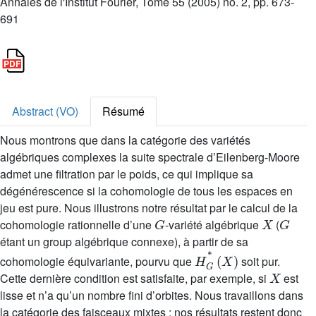
Annales de l'Institut Fourier, Tome 55 (2005) no. 2, pp. 673-
691
Abstract (VO)
Résumé
Nous montrons que dans la catégorie des variétés
algébriques complexes la suite spectrale d’Eilenberg-Moore
admet une filtration par le poids, ce qui implique sa
dégénérescence si la cohomologie de tous les espaces en
jeu est pure. Nous illustrons notre résultat par le calcul de la
G
X
G
cohomologie rationnelle d’une
-variété algébrique
(
étant un group algébrique connexe), à partir de sa
H
G
*
(
X
)
cohomologie équivariante, pourvu que
soit pur.
X
Cette dernière condition est satisfaite, par exemple, si
est
lisse et n’a qu’un nombre fini d’orbites. Nous travaillons dans
la catégorie des faisceaux mixtes ; nos résultats restent donc