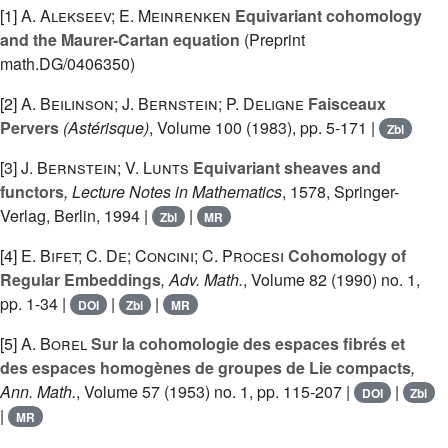
[1]
A. Alekseev; E. Meinrenken
Equivariant cohomology
and the Maurer-Cartan equation
(Preprint
math.DG/0406350)
[2]
A. Beilinson; J. Bernstein; P. Deligne
Faisceaux
Pervers
(Astérisque)
, Volume 100
(1983), pp. 5-171 |
Zbl
[3]
J. Bernstein; V. Lunts
Equivariant sheaves and
functors
, Lecture Notes in Mathematics
, 1578
, Springer-
Verlag, Berlin, 1994 |
|
Zbl
MR
[4]
E. Bifet; C. De; Concini; C. Procesi
Cohomology of
Regular Embeddings
, Adv. Math.
, Volume 82
(1990) no. 1,
pp. 1-34 |
|
|
DOI
Zbl
MR
[5]
A. Borel
Sur la cohomologie des espaces fibrés et
des espaces homogènes de groupes de Lie compacts
,
Ann. Math.
, Volume 57
(1953) no. 1, pp. 115-207 |
|
DOI
Zbl
|
MR