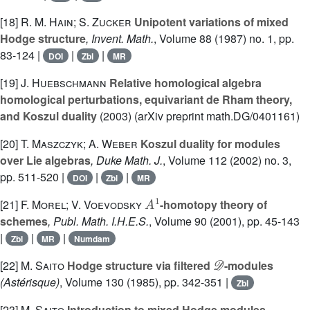
[18]
R. M. Hain; S. Zucker
Unipotent variations of mixed
Hodge structure
, Invent. Math.
, Volume 88
(1987) no. 1, pp.
83-124 |
|
|
DOI
Zbl
MR
[19]
J. Huebschmann
Relative homological algebra
homological perturbations, equivariant de Rham theory,
and Koszul duality
(2003) (arXiv preprint math.DG/0401161)
[20]
T. Maszczyk; A. Weber
Koszul duality for modules
over Lie algebras
, Duke Math. J.
, Volume 112
(2002) no. 3,
pp. 511-520 |
|
|
DOI
Zbl
MR
A
1
[21]
F. Morel; V. Voevodsky
-homotopy theory of
schemes
, Publ. Math. I.H.E.S.
, Volume 90
(2001), pp. 45-143
|
|
|
Zbl
MR
Numdam
𝒟
[22]
M. Saito
Hodge structure via filtered
-modules
(Astérisque)
, Volume 130
(1985), pp. 342-351 |
Zbl
[23]
M. Saito
Introduction to mixed Hodge modules