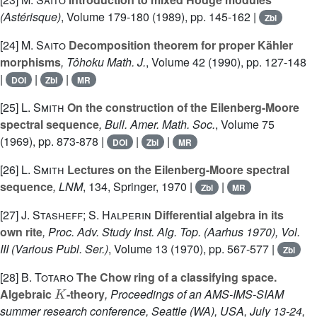
(Astérisque)
, Volume 179-180
(1989), pp. 145-162 |
Zbl
[24]
M. Saito
Decomposition theorem for proper Kähler
morphisms
, Tôhoku Math. J.
, Volume 42
(1990), pp. 127-148
|
|
|
DOI
Zbl
MR
[25]
L. Smith
On the construction of the Eilenberg-Moore
spectral sequence
, Bull. Amer. Math. Soc.
, Volume 75
(1969), pp. 873-878 |
|
|
DOI
Zbl
MR
[26]
L. Smith
Lectures on the Eilenberg-Moore spectral
sequence
, LNM
, 134
, Springer, 1970 |
|
Zbl
MR
[27]
J. Stasheff; S. Halperin
Differential algebra in its
own rite
, Proc. Adv. Study Inst. Alg. Top. (Aarhus 1970), Vol.
III
(Various Publ. Ser.)
, Volume 13
(1970), pp. 567-577 |
Zbl
[28]
B. Totaro
The Chow ring of a classifying space.
K
Algebraic
-theory
, Proceedings of an AMS-IMS-SIAM
summer research conference, Seattle (WA), USA, July 13-24,