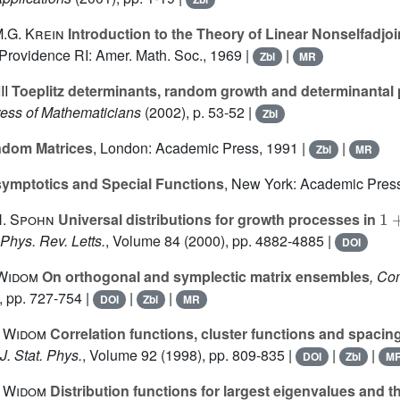
M.G. Krein
Introduction to the Theory of Linear Nonselfadjoi
 Providence RI: Amer. Math. Soc., 1969 |
|
Zbl
MR
II
Toeplitz determinants, random growth and determinantal
ress of Mathematicians
(2002), p. 53-52 |
Zbl
dom Matrices
, London: Academic Press, 1991 |
|
Zbl
MR
ymptotics and Special Functions
, New York: Academic Press
1
+
H. Spohn
Universal distributions for growth processes in
 Phys. Rev. Letts.
, Volume 84
(2000), pp. 4882-4885 |
DOI
 Widom
On orthogonal and symplectic matrix ensembles
, Co
, pp. 727-754 |
|
|
DOI
Zbl
MR
. Widom
Correlation functions, cluster functions and spacing
 J. Stat. Phys.
, Volume 92
(1998), pp. 809-835 |
|
|
DOI
Zbl
M
. Widom
Distribution functions for largest eigenvalues and th