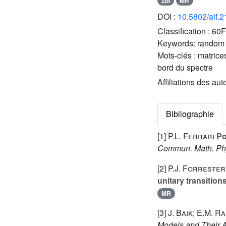
Zbl
MR
DOI :
10.5802/aif.
Classification :
60F
Keywords:
random 
Mots-clés :
matrice
bord du spectre
Affiliations des aut
Bibliographie
[1]
P.L. Ferrari
Po
Commun. Math. Ph
[2]
P.J. Forrester
unitary transition
MR
[3]
J. Baik; E.M. R
Models and Their A