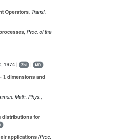
nt Operators
, Transl.
 processes
, Proc. of the
, 1974 |
|
Zbl
MR
1
dimensions and
mmun. Math. Phys.
,
 distributions for
R
eir applications
(Proc.