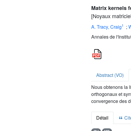
Matrix kernels 
[Noyaux matricie
1
A. Tracy, Craig
;
W
Annales de l'Instit
Abstract (VO)
Nous obtenons la l
orthogonaux et sym
convergence des d
Détail
Cite