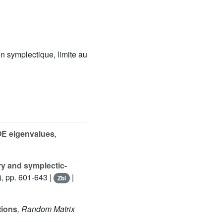
 symplectique, limite au
GOE eigenvalues
,
ry and symplectic-
, pp. 601-643 |
|
Zbl
tions
, Random Matrix