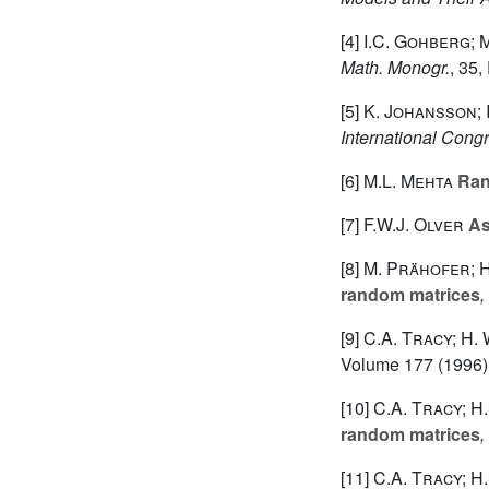
[4]
I.C. Gohberg; 
Math. Monogr.
, 35
,
[5]
K. Johansson; I
International Cong
[6]
M.L. Mehta
Ran
[7]
F.W.J. Olver
As
[8]
M. Prähofer; 
random matrices
,
[9]
C.A. Tracy; H.
Volume 177
(1996)
[10]
C.A. Tracy; H
random matrices
,
[11]
C.A. Tracy; H