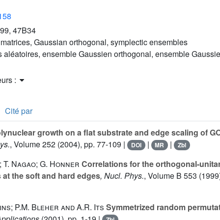
2158
99, 47B34
matrices, Gaussian orthogonal, symplectic ensembles
s aléatoires, ensemble Gaussien orthogonal, ensemble Gaussien
eurs :
Cité par
lynuclear growth on a flat substrate and edge scaling of 
ys.
, Volume 252
(2004), pp. 77-109 |
|
|
DOI
MR
Zbl
; T. Nagao; G. Honner
Correlations for the orthogonal-unita
s at the soft and hard edges
, Nucl. Phys.
, Volume B 553
(1999)
ains; P.M. Bleher and A.R. Its
Symmetrized random permuta
pplications
(2001), pp. 1-19 |
Zbl