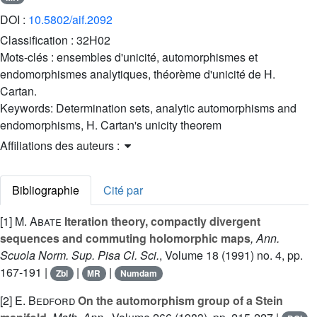
DOI :
10.5802/aif.2092
Classification :
32H02
Mots-clés :
ensembles d'unicité, automorphismes et
endomorphismes analytiques, théorème d'unicité de H.
Cartan.
Keywords:
Determination sets, analytic automorphisms and
endomorphisms, H. Cartan's unicity theorem
Affiliations des auteurs :
Bibliographie
Cité par
[1]
M. Abate
Iteration theory, compactly divergent
sequences and commuting holomorphic maps
, Ann.
Scuola Norm. Sup. Pisa Cl. Sci.
, Volume 18
(1991) no. 4, pp.
167-191 |
|
|
Zbl
MR
Numdam
[2]
E. Bedford
On the automorphism group of a Stein