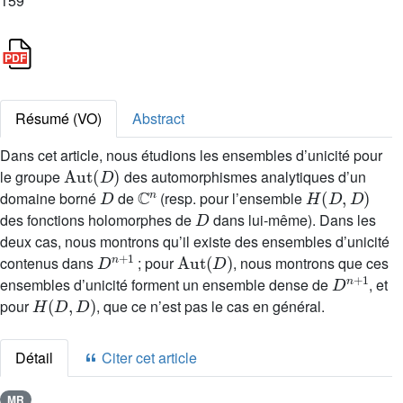
159
Résumé (VO)
Abstract
Dans cet article, nous étudions les ensembles d’unicité pour
Aut
(
D
)
le groupe
des automorphismes analytiques d’un
D
ℂ
n
H
(
D
,
D
)
domaine borné
de
(resp. pour l’ensemble
D
des fonctions holomorphes de
dans lui-même). Dans les
deux cas, nous montrons qu’il existe des ensembles d’unicité
D
n
+
1
Aut
(
D
)
contenus dans
; pour
, nous montrons que ces
D
n
+
1
ensembles d’unicité forment un ensemble dense de
, et
H
(
D
,
D
)
pour
, que ce n’est pas le cas en général.
Détail
Citer cet article
MR