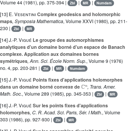
Volume 44
(1981), pp. 375-394 |
|
|
Zbl
MR
Numdam
[13]
E. Vesentini
Complex geodesics and holomorphic
maps
, Symposia Mathematica
, Volume XXVI
(1980), pp. 211-
230 |
|
Zbl
MR
[14]
J.-P. Vigué
Le groupe des automorphismes
analytiques d'un domaine borné d'un espace de Banach
complexe. Application aux domaines bornes
symétriques
, Ann. Sci. École Norm. Sup.
, Volume 9
(1976)
no. 4, pp. 203-281 |
|
|
Zbl
MR
Numdam
[15]
J.-P. Vigué
Points fixes d'applications holomorphes
ℂ
n
dans un domaine borné convexe de
, Trans. Amer.
Math. Soc.
, Volume 289
(1985), pp. 345-353 |
|
Zbl
MR
[16]
J.-P. Vigué
Sur les points fixes d'applications
holomorphes
, C. R. Acad. Sci. Paris, Sér. I Math.
, Volume
303
(1986), pp. 927-930 |
|
Zbl
MR