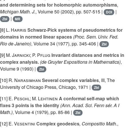
and determining sets for holomorphic automorphisms
,
Michigan Math. J.
, Volume 50
(2002), pp. 507-515 |
|
DOI
|
Zbl
MR
[8]
L. Harris
Schwarz-Pick systems of pseudometrics for
domains in normed linear spaces
(Proc. Sem. Univ. Fed.
Rio de Janeiro)
, Volume 34
(1977), pp. 345-406 |
Zbl
[9]
M. Jarnicki; P. Pflug
Invariant distances and metrics in
complex analysis.
(de Gruyter Expositions in Mathematics)
,
Volume 9
(1993) |
Zbl
[10]
R. Narasimhan
Several complex variables
, III
, The
University of Chicago Press, Chicago, 1971 |
Zbl
[11]
E. Peschl; M. Lehtinen
A conformal self-map which
fixes 3 points is the identity
(Ann. Acad. Sci. Fenn sér. A I
Math.)
, Volume 4
(1979), pp. 85-86 |
Zbl
[12]
E. Vesentini
Complex geodesics
, Compositio Math.
,