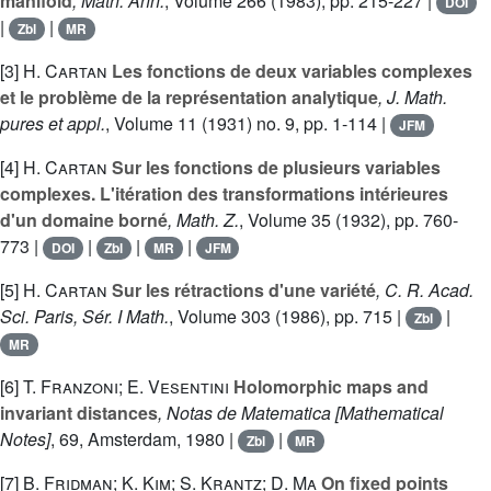
manifold
, Math. Ann.
, Volume 266
(1983), pp. 215-227 |
DOI
|
|
Zbl
MR
[3]
H. Cartan
Les fonctions de deux variables complexes
et le problème de la représentation analytique
, J. Math.
pures et appl.
, Volume 11
(1931) no. 9, pp. 1-114 |
JFM
[4]
H. Cartan
Sur les fonctions de plusieurs variables
complexes. L'itération des transformations intérieures
d'un domaine borné
, Math. Z.
, Volume 35
(1932), pp. 760-
773 |
|
|
|
DOI
Zbl
MR
JFM
[5]
H. Cartan
Sur les rétractions d'une variété
, C. R. Acad.
Sci. Paris, Sér. I Math.
, Volume 303
(1986), pp. 715 |
|
Zbl
MR
[6]
T. Franzoni; E. Vesentini
Holomorphic maps and
invariant distances
, Notas de Matematica [Mathematical
Notes]
, 69
, Amsterdam, 1980 |
|
Zbl
MR
[7]
B. Fridman; K. Kim; S. Krantz; D. Ma
On fixed points