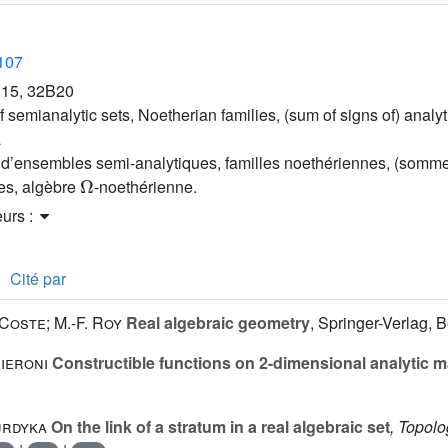
2107
15, 32B20
 semianalytic sets, Noetherian families, (sum of signs of) analyt
a
d’ensembles semi-analytiques, familles noethériennes, (somme
Ω
ues, algèbre
-noethérienne.
eurs :
Cité par
Coste; M.-F. Roy
Real algebraic geometry
, Springer-Verlag, B
Pieroni
Constructible functions on 2-dimensional analytic m
urdyka
On the link of a stratum in a real algebraic set
, Topol