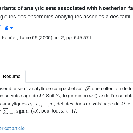
riants of analytic sets associated with Noetherian f
logiques des ensembles analytiques associés à des famil
1
ut Fourier, Tome 55 (2005) no. 2, pp. 549-571
Résumé
ℱ
semble semi-analytique compact et soit
une collection de f
Ω
Y
ω
ω
∈
ω
ans un voisinage de
. Soit
le germe en
de l’ensembl
v
1
,
v
2
,
...
,
v
s
Ω
ns analytiques
définies dans un voisinage de
tel
∑
i
=
1
s
sgn
v
i
(
ω
)
ω
∈
Ω
, pour tout
.
r cet article