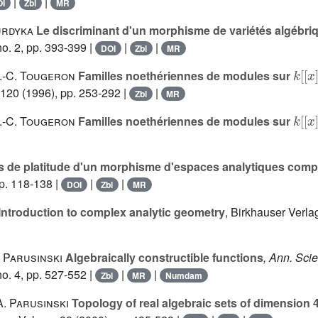
|
|
I
Zbl
MR
urdyka
Le discriminant d'un morphisme de variétés algébriq
o. 2, pp. 393-399 |
|
|
DOI
Zbl
MR
k
[
[
x
J.-C. Tougeron
Familles noethériennes de modules sur
 120
(1996), pp. 253-292 |
|
Zbl
MR
k
[
[
x
J.-C. Tougeron
Familles noethériennes de modules sur
s de platitude d'un morphisme d'espaces analytiques comp
p. 118-138 |
|
|
DOI
Zbl
MR
Introduction to complex analytic geometry
, Birkhauser Verla
 Parusinski
Algebraically constructible functions
, Ann. Sci
o. 4, pp. 527-552 |
|
|
Zbl
MR
Numdam
. Parusinski
Topology of real algebraic sets of dimension 