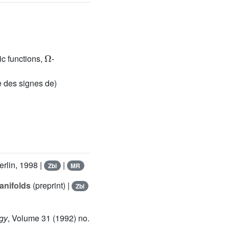
Ω
ic functions,
-
 des signes de)
erlin, 1998 |
|
Zbl
MR
anifolds
(preprint) |
Zbl
ogy
, Volume 31
(1992) no.