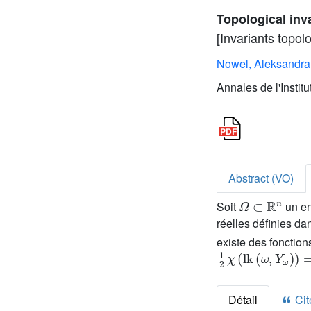
Topological inva
[Invariants topo
Nowel, Aleksandra
Annales de l'Instit
Abstract (VO)
Ω
⊂
ℝ
n
Soit
un en
réelles définies d
existe des fonctio
1
2
χ
(
lk
(
ω
,
Y
ω
)
)
=
Détail
Cite