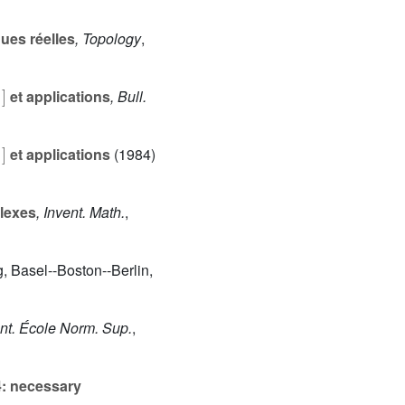
ues réelles
, Topology
,
]
]
et applications
, Bull.
]
]
et applications
(1984)
lexes
, Invent. Math.
,
g, Basel--Boston--Berlin,
ent. École Norm. Sup.
,
4: necessary