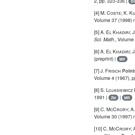
2, pp. 323-336 |
DO
[4]
M. Coste; K. K
Volume 37
(1998) n
[5]
A. El Khadiri; 
Sci. Math.
, Volume
[6]
A. El Khadiri; 
(preprint) |
MR
[7]
J. Frisch
Point
Volume 4
(1967), p
[8]
S. Lojasiewicz
1991 |
|
Zbl
MR
[9]
C. McCrory; A.
Volume 30
(1997) n
[10]
C. McCrory; A