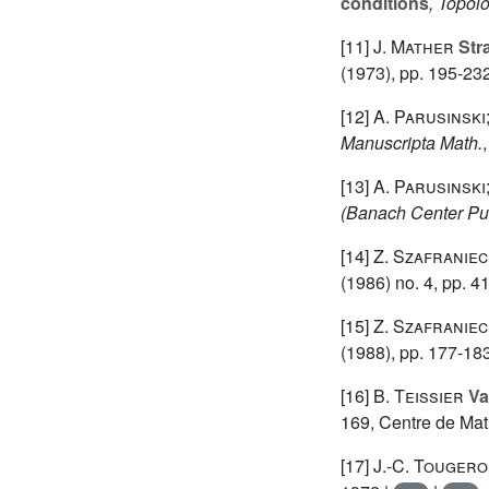
conditions
, Topol
[11]
J. Mather
Str
(1973), pp. 195-23
[12]
A. Parusinski
Manuscripta Math.
[13]
A. Parusinski
(Banach Center Pub
[14]
Z. Szafraniec
(1986) no. 4, pp. 4
[15]
Z. Szafraniec
(1988), pp. 177-18
[16]
B. Teissier
Var
169
, Centre de Ma
[17]
J.-C. Touger