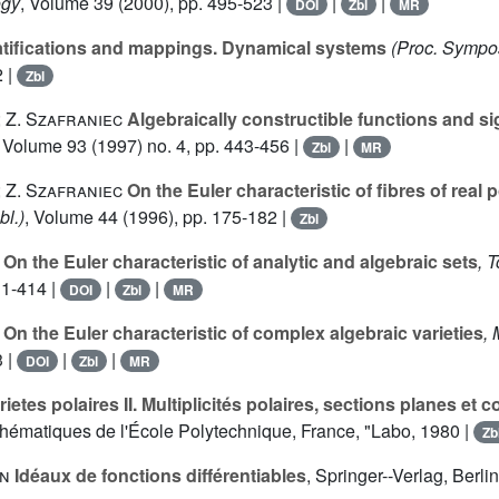
ogy
, Volume 39
(2000), pp. 495-523 |
|
|
DOI
Zbl
MR
atifications and mappings. Dynamical systems
(Proc. Sympos
2 |
Zbl
; Z. Szafraniec
Algebraically constructible functions and s
, Volume 93
(1997) no. 4, pp. 443-456 |
|
Zbl
MR
; Z. Szafraniec
On the Euler characteristic of fibres of real
l.)
, Volume 44
(1996), pp. 175-182 |
Zbl
On the Euler characteristic of analytic and algebraic sets
, 
11-414 |
|
|
DOI
Zbl
MR
On the Euler characteristic of complex algebraic varieties
, 
3 |
|
|
DOI
Zbl
MR
ietes polaires II. Multiplicités polaires, sections planes et
thématiques de l'École Polytechnique, France, "Labo, 1980 |
Zb
on
Idéaux de fonctions différentiables
, Springer--Verlag, Berl