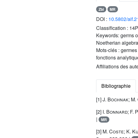
Zbl
MR
DOI :
10.5802/aif.
Classification :
14P
Keywords:
germs of
Noetherian algebr
Mots-clés :
germes 
fonctions analytiq
Affiliations des aut
Bibliographie
[1]
J. Bochnak; M. 
[2]
I. Bonnard; F. 
|
MR
[3]
M. Coste; K. K