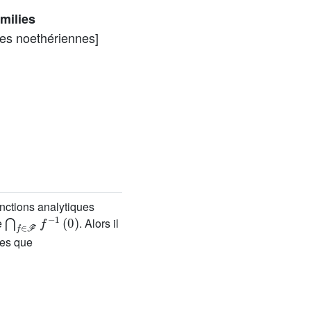
amilies
les noethériennes]
onctions analytiques
⋂
f
∈
ℱ
f
-
1
(
0
)
e
. Alors il
les que