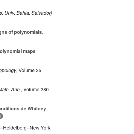
. Univ. Bahia, Salvador)
igns of polynomials
,
 polynomial maps
Topology
, Volume 25
Math. Ann.
, Volume 280
 conditions de Whitney
,
l
in--Heidelberg--New York,