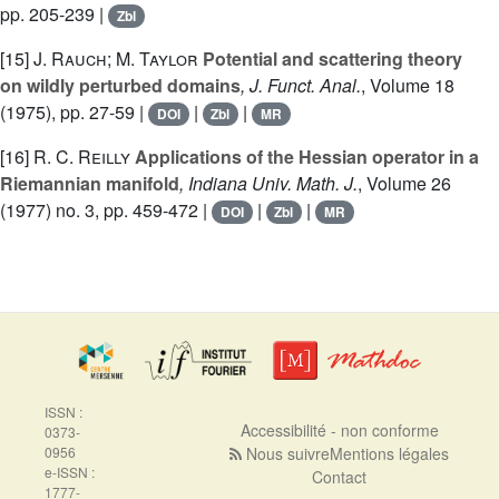
pp. 205-239 |
Zbl
[15]
J. Rauch; M. Taylor
Potential and scattering theory
on wildly perturbed domains
, J. Funct. Anal.
, Volume 18
(1975), pp. 27-59 |
|
|
DOI
Zbl
MR
[16]
R. C. Reilly
Applications of the Hessian operator in a
Riemannian manifold
, Indiana Univ. Math. J.
, Volume 26
(1977) no. 3, pp. 459-472 |
|
|
DOI
Zbl
MR
ISSN :
Accessibilité - non conforme
0373-
0956
Nous suivre
Mentions légales
e-ISSN :
Contact
1777-