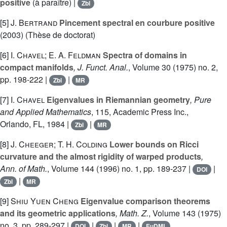
positive
(à paraître) |
Zbl
[5]
J. Bertrand
Pincement spectral en courbure positive
(2003) (Thèse de doctorat)
[6]
I. Chavel; E. A. Feldman
Spectra of domains in
compact manifolds
, J. Funct. Anal.
, Volume 30
(1975) no. 2,
pp. 198-222 |
|
Zbl
MR
[7]
I. Chavel
Eigenvalues in Riemannian geometry
, Pure
and Applied Mathematics
, 115
, Academic Press Inc.,
Orlando, FL, 1984 |
|
Zbl
MR
[8]
J. Cheeger; T. H. Colding
Lower bounds on Ricci
curvature and the almost rigidity of warped products
,
Ann. of Math.
, Volume 144
(1996) no. 1, pp. 189-237 |
|
DOI
|
Zbl
MR
[9]
Shiu Yuen Cheng
Eigenvalue comparison theorems
and its geometric applications
, Math. Z.
, Volume 143
(1975)
no. 3, pp. 289-297 |
|
|
|
DOI
Zbl
MR
EuDML