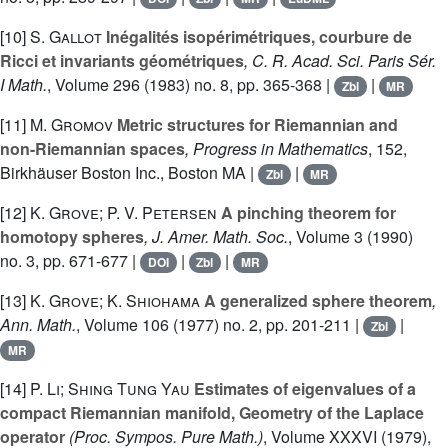
[10]
S. Gallot
Inégalités isopérimétriques, courbure de
Ricci et invariants géométriques
, C. R. Acad. Sci. Paris Sér.
I Math.
, Volume 296
(1983) no. 8, pp. 365-368 |
|
Zbl
MR
[11]
M. Gromov
Metric structures for Riemannian and
non-Riemannian spaces
, Progress in Mathematics
, 152
,
Birkhäuser Boston Inc., Boston MA |
|
Zbl
MR
[12]
K. Grove; P. V. Petersen
A pinching theorem for
homotopy spheres
, J. Amer. Math. Soc.
, Volume 3
(1990)
no. 3, pp. 671-677 |
|
|
DOI
Zbl
MR
[13]
K. Grove; K. Shiohama
A generalized sphere theorem
,
Ann. Math.
, Volume 106
(1977) no. 2, pp. 201-211 |
|
Zbl
MR
[14]
P. Li; Shing Tung Yau
Estimates of eigenvalues of a
compact Riemannian manifold, Geometry of the Laplace
operator
(Proc. Sympos. Pure Math.)
, Volume XXXVI
(1979),