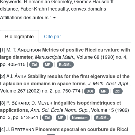
Keywords:
Riemannian Geometry, Gromov-Hausdorff
distance, Faber-Krahn inequality, convex domains
Affiliations des auteurs :
Bibliographie
Cité par
[1]
M. T. Anderson
Metrics of positive Ricci curvature with
large diameter
, Manuscripta Math.
, Volume 68
(1990) no. 4,
pp. 405-415 |
|
|
Zbl
MR
EuDML
[2]
A.I. Ávila
Stability results for the first eigenvalue of the
Laplacian on domains in space forms
, J. Math. Anal. Appl.
,
Volume 267
(2002) no. 2, pp. 760-774 |
|
|
DOI
MR
Zbl
[3]
P. Bérard; D. Meyer
Inégalités isopérimétriques et
applications
, Ann. Sci. École Norm. Sup.
, Volume 15
(1982)
no. 3, pp. 513-541 |
|
|
|
Zbl
MR
Numdam
EuDML
[4]
J. Bertrand
Pincement spectral en courbure de Ricci