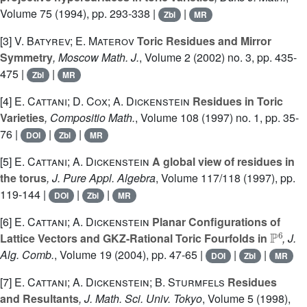
Volume 75
(1994), pp. 293-338 |
|
Zbl
MR
[3]
V. Batyrev; E. Materov
Toric Residues and Mirror
Symmetry
, Moscow Math. J.
, Volume 2
(2002) no. 3, pp. 435-
475 |
|
Zbl
MR
[4]
E. Cattani; D. Cox; A. Dickenstein
Residues in Toric
Varieties
, Compositio Math.
, Volume 108
(1997) no. 1, pp. 35-
76 |
|
|
DOI
Zbl
MR
[5]
E. Cattani; A. Dickenstein
A global view of residues in
the torus
, J. Pure Appl. Algebra
, Volume 117/118
(1997), pp.
119-144 |
|
|
DOI
Zbl
MR
[6]
E. Cattani; A. Dickenstein
Planar Configurations of
ℙ
6
Lattice Vectors and GKZ-Rational Toric Fourfolds in
, J.
Alg. Comb.
, Volume 19
(2004), pp. 47-65 |
|
|
DOI
Zbl
MR
[7]
E. Cattani; A. Dickenstein; B. Sturmfels
Residues
and Resultants
, J. Math. Sci. Univ. Tokyo
, Volume 5
(1998),