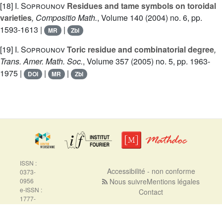
[18]
I. Soprounov
Residues and tame symbols on toroidal
varieties
, Compositio Math.
, Volume 140
(2004) no. 6, pp.
1593-1613 |
|
MR
Zbl
[19]
I. Soprounov
Toric residue and combinatorial degree
,
Trans. Amer. Math. Soc.
, Volume 357
(2005) no. 5, pp. 1963-
1975 |
|
|
DOI
MR
Zbl
ISSN :
Accessibilité - non conforme
0373-
0956
Nous suivre
Mentions légales
e-ISSN :
Contact
1777-
5310