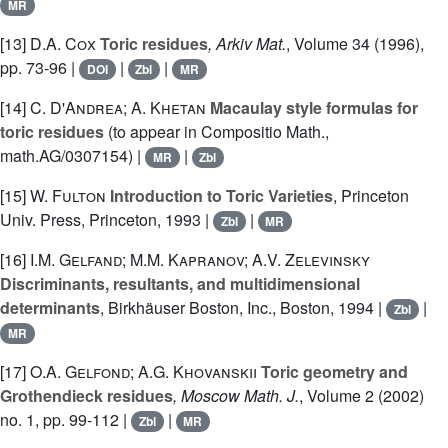
MR
[13]
D.A. Cox
Toric residues
, Arkiv Mat.
, Volume 34
(1996),
pp. 73-96 |
|
|
DOI
Zbl
MR
[14]
C. D'Andrea; A. Khetan
Macaulay style formulas for
toric residues
(to appear in Compositio Math.,
math.AG/0307154) |
|
MR
Zbl
[15]
W. Fulton
Introduction to Toric Varieties
, Princeton
Univ. Press, Princeton, 1993 |
|
Zbl
MR
[16]
I.M. Gelfand; M.M. Kapranov; A.V. Zelevinsky
Discriminants, resultants, and multidimensional
determinants
, Birkhäuser Boston, Inc., Boston, 1994 |
|
Zbl
MR
[17]
O.A. Gelfond; A.G. Khovanskii
Toric geometry and
Grothendieck residues
, Moscow Math. J.
, Volume 2
(2002)
no. 1, pp. 99-112 |
|
Zbl
MR