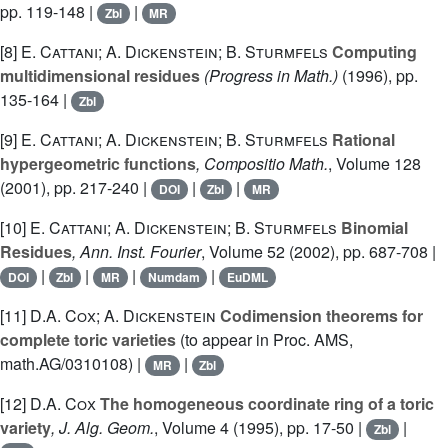
pp. 119-148 |
|
Zbl
MR
[8]
E. Cattani; A. Dickenstein; B. Sturmfels
Computing
multidimensional residues
(Progress in Math.)
(1996), pp.
135-164 |
Zbl
[9]
E. Cattani; A. Dickenstein; B. Sturmfels
Rational
hypergeometric functions
, Compositio Math.
, Volume 128
(2001), pp. 217-240 |
|
|
DOI
Zbl
MR
[10]
E. Cattani; A. Dickenstein; B. Sturmfels
Binomial
Residues
, Ann. Inst. Fourier
, Volume 52
(2002), pp. 687-708 |
|
|
|
|
DOI
Zbl
MR
Numdam
EuDML
[11]
D.A. Cox; A. Dickenstein
Codimension theorems for
complete toric varieties
(to appear in Proc. AMS,
math.AG/0310108) |
|
MR
Zbl
[12]
D.A. Cox
The homogeneous coordinate ring of a toric
variety
, J. Alg. Geom.
, Volume 4
(1995), pp. 17-50 |
|
Zbl