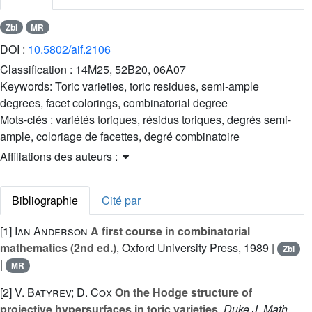
Zbl
MR
DOI :
10.5802/aif.2106
Classification :
14M25, 52B20, 06A07
Keywords:
Toric varieties, toric residues, semi-ample
degrees, facet colorings, combinatorial degree
Mots-clés :
variétés toriques, résidus toriques, degrés semi-
ample, coloriage de facettes, degré combinatoire
Affiliations des auteurs :
Bibliographie
Cité par
[1]
Ian Anderson
A first course in combinatorial
mathematics (2nd ed.)
, Oxford University Press, 1989 |
Zbl
|
MR
[2]
V. Batyrev; D. Cox
On the Hodge structure of
projective hypersurfaces in toric varieties
, Duke J. Math.
,