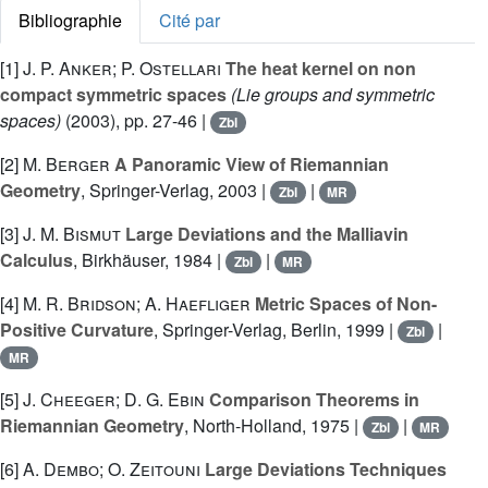
Bibliographie
Cité par
[1]
J. P. Anker; P. Ostellari
The heat kernel on non
compact symmetric spaces
(Lie groups and symmetric
spaces)
(2003), pp. 27-46 |
Zbl
[2]
M. Berger
A Panoramic View of Riemannian
Geometry
, Springer-Verlag, 2003 |
|
Zbl
MR
[3]
J. M. Bismut
Large Deviations and the Malliavin
Calculus
, Birkhäuser, 1984 |
|
Zbl
MR
[4]
M. R. Bridson; A. Haefliger
Metric Spaces of Non-
Positive Curvature
, Springer-Verlag, Berlin, 1999 |
|
Zbl
MR
[5]
J. Cheeger; D. G. Ebin
Comparison Theorems in
Riemannian Geometry
, North-Holland, 1975 |
|
Zbl
MR
[6]
A. Dembo; O. Zeitouni
Large Deviations Techniques