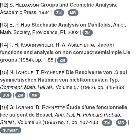
[12]
S. Helgason
Groups and Geometric Analysis
,
Academic Press, 1984 |
|
Zbl
MR
[13]
E. P. Hsu
Stochastic Analysis on Manifolds
, Amer.
Math. Society, Providence, RI, 2002 |
Zbl
[14]
T. H. Koornwinder; R. A. Askey et al.
Jacobi
functions and analysis on non compact semisimple Lie
groups
(1984), pp. 1-85 |
Zbl
Δ
[15]
N. Lohoue; T. Rychener
Die Resolvente von
auf
symmetrischen Raümen von nichtkompakten Typ
,
Comment. Math. Helvet.
, Volume 57
(1982), pp. 445-468 |
|
|
DOI
Zbl
MR
[16]
G. Lorang; B. Roynette
Étude d'une fonctionnelle
liée au pont de Bessel
, Ann. Inst. H. Poincaré Probab.
Statist.
, Volume 32
(1996) no. 1, pp. 107-133 |
|
|
Zbl
MR
Numdam