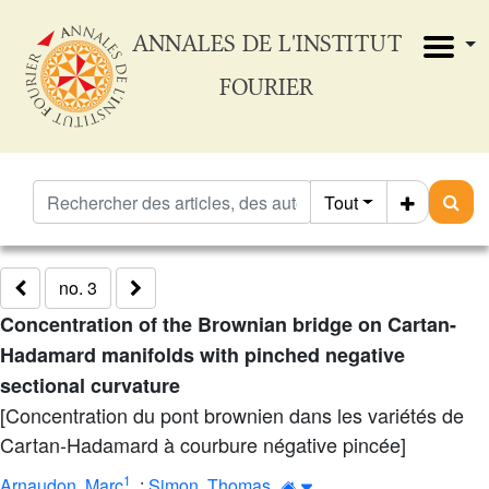
ANNALES DE L'INSTITUT
FOURIER
Tout
no. 3
Concentration of the Brownian bridge on Cartan-
Hadamard manifolds with pinched negative
sectional curvature
[Concentration du pont brownien dans les variétés de
Cartan-Hadamard à courbure négative pincée]
1
Arnaudon, Marc
;
Simon, Thomas