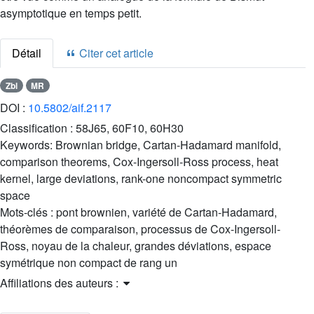
asymptotique en temps petit.
Détail
Citer cet article
Zbl
MR
DOI :
10.5802/aif.2117
Classification :
58J65, 60F10, 60H30
Keywords:
Brownian bridge, Cartan-Hadamard manifold,
comparison theorems, Cox-Ingersoll-Ross process, heat
kernel, large deviations, rank-one noncompact symmetric
space
Mots-clés :
pont brownien, variété de Cartan-Hadamard,
théorèmes de comparaison, processus de Cox-Ingersoll-
Ross, noyau de la chaleur, grandes déviations, espace
symétrique non compact de rang un
Affiliations des auteurs :