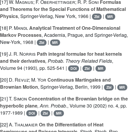
[17]
W. Magnus; F. Oberhettinger; R. P. Soni
Formulas
and Theorems for the Special Functions of Mathematical
Physics
, Springer-Verlag, New York, 1966 |
|
Zbl
MR
[18]
P. Mandl
Analytical Treatment of One-Dimensional
Markov Processes
, Academia, Prague, and Springer-Verlag,
New-York, 1968 |
|
Zbl
MR
[19]
J. R. Norris
Path integral formulae for heat kernels
and their derivatives
, Probab. Theory Related Fields
,
Volume 94
(1993), pp. 525-541 |
|
|
DOI
Zbl
MR
[20]
D. Revuz; M. Yor
Continuous Martingales and
Brownian Motion
, Springer-Verlag, Berlin, 1999 |
|
Zbl
MR
[21]
T. Simon
Concentration of the Brownian bridge on the
hyperbolic plane
, Ann. Probab.
, Volume 30
(2002) no. 4, pp.
1977-1989 |
|
|
DOI
Zbl
MR
[22]
A. Thalmaier
On the Differentiation of Heat
Semigroups and Poisson Integrals
, Stoch. Stoch. Rep.
,