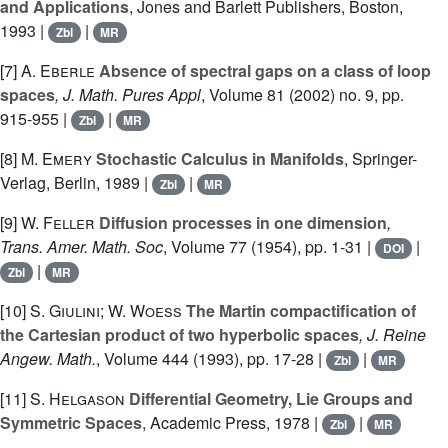
and Applications
, Jones and Barlett Publishers, Boston,
1993 |
|
Zbl
MR
[7]
A. Eberle
Absence of spectral gaps on a class of loop
spaces
, J. Math. Pures Appl
, Volume 81
(2002) no. 9, pp.
915-955 |
|
Zbl
MR
[8]
M. Emery
Stochastic Calculus in Manifolds
, Springer-
Verlag, Berlin, 1989 |
|
Zbl
MR
[9]
W. Feller
Diffusion processes in one dimension
,
Trans. Amer. Math. Soc
, Volume 77
(1954), pp. 1-31 |
|
DOI
|
Zbl
MR
[10]
S. Giulini; W. Woess
The Martin compactification of
the Cartesian product of two hyperbolic spaces
, J. Reine
Angew. Math.
, Volume 444
(1993), pp. 17-28 |
|
Zbl
MR
[11]
S. Helgason
Differential Geometry, Lie Groups and
Symmetric Spaces
, Academic Press, 1978 |
|
Zbl
MR