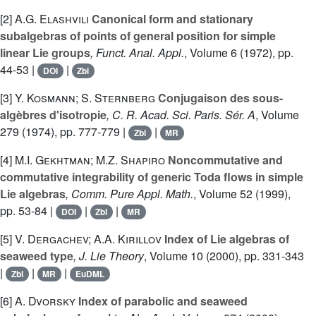
[2]
A.G. Elashvili
Canonical form and stationary
subalgebras of points of general position for simple
linear Lie groups
, Funct. Anal. Appl.
, Volume 6
(1972), pp.
44-53 |
|
DOI
Zbl
[3]
Y. Kosmann; S. Sternberg
Conjugaison des sous-
algèbres d'isotropie
, C. R. Acad. Sci. Paris. Sér. A
, Volume
279
(1974), pp. 777-779 |
|
Zbl
MR
[4]
M.I. Gekhtman; M.Z. Shapiro
Noncommutative and
commutative integrability of generic Toda flows in simple
Lie algebras
, Comm. Pure Appl. Math.
, Volume 52
(1999),
pp. 53-84 |
|
|
DOI
Zbl
MR
[5]
V. Dergachev; A.A. Kirillov
Index of Lie algebras of
seaweed type
, J. Lie Theory
, Volume 10
(2000), pp. 331-343
|
|
|
Zbl
MR
EuDML
[6]
A. Dvorsky
Index of parabolic and seaweed
𝔰𝔬
n