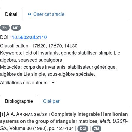
Détail
Citer cet article
Zbl
MR
DOI :
10.5802/aif.2110
Classification :
17B20, 17B70, 14L30
Keywords:
field of invariants, generic stabiliser, simple Lie
algebra, seaweed subalgebra
Mots-clés :
corps des invariants, stabilisateur générique,
algèbre de Lie simple, sous-algèbre spéciale.
Affiliations des auteurs :
Bibliographie
Cité par
[1]
A.A. Arkhangel'skii
Completely integrable Hamiltonian
systems on the group of triangular matrices
, Math. USSR-
Sb.
, Volume 36
(1980), pp. 127-134 |
|
DOI
Zbl