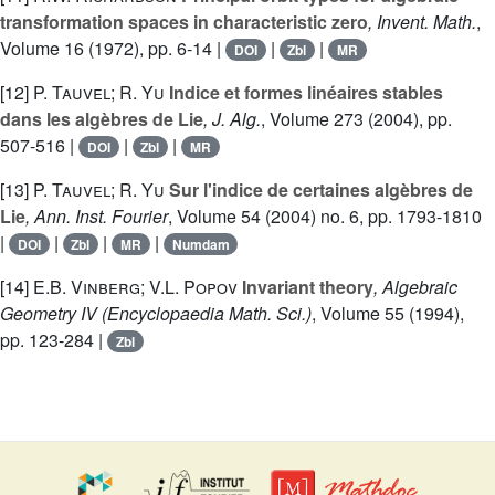
transformation spaces in characteristic zero
, Invent. Math.
,
Volume 16
(1972), pp. 6-14 |
|
|
DOI
Zbl
MR
[12]
P. Tauvel; R. Yu
Indice et formes linéaires stables
dans les algèbres de Lie
, J. Alg.
, Volume 273
(2004), pp.
507-516 |
|
|
DOI
Zbl
MR
[13]
P. Tauvel; R. Yu
Sur l'indice de certaines algèbres de
Lie
, Ann. Inst. Fourier
, Volume 54
(2004) no. 6, pp. 1793-1810
|
|
|
|
DOI
Zbl
MR
Numdam
[14]
E.B. Vinberg; V.L. Popov
Invariant theory
, Algebraic
Geometry IV
(Encyclopaedia Math. Sci.)
, Volume 55
(1994),
pp. 123-284 |
Zbl