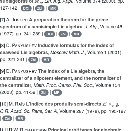
subalgebras of
, Lin. Alg. Appl.
, Volume 374
(2003), pp.
127-142 |
|
|
DOI
Zbl
MR
[7]
A. Joseph
A preparation theorem for the prime
spectrum of a semisimple Lie algebra
, J. Alg.
, Volume 48
(1977), pp. 241-289 |
|
|
DOI
Zbl
MR
[8]
D. Panyushev
Inductive formulas for the index of
seaweed Lie algebras
, Moscow Math. J.
, Volume 1
(2001),
pp. 221-241 |
|
Zbl
MR
[9]
D. Panyushev
The index of a Lie algebra, the
centralizer of a nilpotent element, and the normalizer of
the centralizer
, Math. Proc. Camb. Phil. Soc.
, Volume 134
(2003), pp. 41-59 |
|
Zbl
MR
E
×
ρ
𝔤
[10]
M. Raïs
L'indice des produits semi-directs
,
C.R. Acad. Sc. Paris, Ser. A
, Volume 287
(1978), pp. 195-197
|
|
Zbl
MR
[11]
R.W. Richardson
Principal orbit types for algebraic