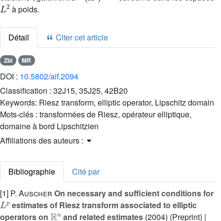
L
2
𝛻
à poids.
Détail
Citer cet article
Zbl
MR
DOI :
10.5802/aif.2094
Classification :
32J15, 35J25, 42B20
Keywords:
Riesz transform, elliptic operator, Lipschitz domain
Mots-clés :
transformées de Riesz, opérateur elliptique,
domaine à bord Lipschitzien
Affiliations des auteurs :
Bibliographie
Cité par
[1]
P. Auscher
On necessary and sufficient conditions for
L
p
estimates of Riesz transform associated to elliptic
ℝ
n
operators on
and related estimates
(2004) (Preprint) |