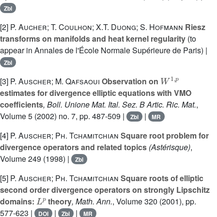
Zbl
[2]
P. Aucher; T. Coulhon; X.T. Duong; S. Hofmann
Riesz
transforms on manifolds and heat kernel regularity
(to
appear in Annales de l'École Normale Supérieure de Paris) |
Zbl
W
1
,
p
[3]
P. Auscher; M. Qafsaoui
Observation on
estimates for divergence elliptic equations with VMO
coefficients
, Boll. Unione Mat. Ital. Sez. B Artic. Ric. Mat.
,
Volume 5
(2002) no. 7, pp. 487-509 |
|
Zbl
MR
[4]
P. Auscher; Ph. Tchamitchian
Square root problem for
divergence operators and related topics
(Astérisque)
,
Volume 249
(1998) |
Zbl
[5]
P. Auscher; Ph. Tchamitchian
Square roots of elliptic
second order divergence operators on strongly Lipschitz
L
p
domains:
theory
, Math. Ann.
, Volume 320
(2001), pp.
577-623 |
|
|
DOI
Zbl
MR