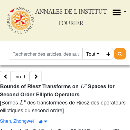
ANNALES DE L'INSTITUT
FOURIER
Tout
no. 1
L
p
Bounds of Riesz Transforms on
Spaces for
Second Order Elliptic Operators
L
p
[Bornes
des transformées de Riesz des opérateurs
elliptiques du second ordre]
1
Shen, Zhongwei