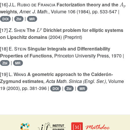
A
p
[16]
J.L. Rubio de Francia
Factorization theory and the
weights
, Amer. J. Math.
, Volume 106
(1984), pp. 533-547 |
|
|
DOI
Zbl
MR
L
p
[17]
Z. Shen
The
Dirichlet problem for elliptic systems
on Lipschitz domains
(2004) (Preprint)
[18]
E. Stein
Singular Integrals and Differentiability
Properties of Functions
, Princeton University Press, 1970 |
|
Zbl
MR
[19]
L. Wang
A geometric approach to the Calderón-
Zygmund estimates
, Acta Math. Sinica (Engl. Ser.)
, Volume
19
(2003), pp. 381-396 |
|
|
DOI
Zbl
MR