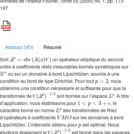
Annales de l'Institut Fourier, Tome 55 (2005) no. 1, pp. 173-
197
Abstract (VO)
Résumé
ℒ
=
(
A
(
x
)
∇
)
Soit
-div
un opérateur elliptique du second
𝛻
ordre à coefficients réels mesurables bornés symétriques sur
ℝ
n
ou sur un domaine à bord Lipschitzien, soumis à une
p
>
2
condition au bord de type Dirichlet. Pour tout
, nous
obtenons une condition nécessaire et suffisante pour que la
∇
(
ℒ
)
-
1
/
2
L
p
transformée de
soit bornée sur l’espace
. A titre
1
<
p
<
3
+
ϵ
𝛻
d’application, nous établissons pour
, le
L
p
caractère borné en norme
des transformées de Riez
V
M
O
d’opérateurs à coefficients
sur les domaines à bord
p
Lipschitzien. L’intervalle obtenu pour
est optimal. Nous
∇
(
ℒ
)
-
1
/
2
étudions également si
est borné dans les espaces