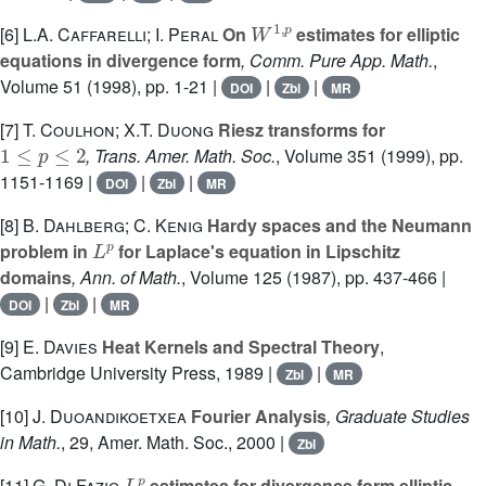
W
1
,
p
[6]
L.A. Caffarelli; I. Peral
On
estimates for elliptic
equations in divergence form
, Comm. Pure App. Math.
,
Volume 51
(1998), pp. 1-21 |
|
|
DOI
Zbl
MR
[7]
T. Coulhon; X.T. Duong
Riesz transforms for
1
≤
p
≤
2
, Trans. Amer. Math. Soc.
, Volume 351
(1999), pp.
1151-1169 |
|
|
DOI
Zbl
MR
[8]
B. Dahlberg; C. Kenig
Hardy spaces and the Neumann
L
p
problem in
for Laplace's equation in Lipschitz
domains
, Ann. of Math.
, Volume 125
(1987), pp. 437-466 |
|
|
DOI
Zbl
MR
[9]
E. Davies
Heat Kernels and Spectral Theory
,
Cambridge University Press, 1989 |
|
Zbl
MR
[10]
J. Duoandikoetxea
Fourier Analysis
, Graduate Studies
in Math.
, 29
, Amer. Math. Soc., 2000 |
Zbl
L
p
[11]
G. Di Fazio
estimates for divergence form elliptic