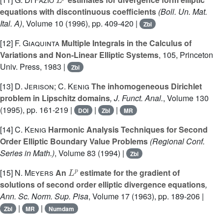
equations with discontinuous coefficients
(Boll. Un. Mat.
Ital. A)
, Volume 10
(1996), pp. 409-420 |
Zbl
[12]
F. Giaquinta
Multiple Integrals in the Calculus of
Variations and Non-Linear Elliptic Systems
, 105
, Princeton
Univ. Press, 1983 |
Zbl
[13]
D. Jerison; C. Kenig
The inhomogeneous Dirichlet
problem in Lipschitz domains
, J. Funct. Anal.
, Volume 130
(1995), pp. 161-219 |
|
|
DOI
Zbl
MR
[14]
C. Kenig
Harmonic Analysis Techniques for Second
Order Elliptic Boundary Value Problems
(Regional Conf.
Series in Math.)
, Volume 83
(1994) |
Zbl
L
p
[15]
N. Meyers
An
estimate for the gradient of
solutions of second order elliptic divergence equations
,
Ann. Sc. Norm. Sup. Pisa
, Volume 17
(1963), pp. 189-206 |
|
|
Zbl
MR
Numdam