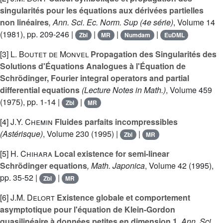
singularités pour les équations aux dérivées partielles
non linéaires
, Ann. Sci. Ec. Norm. Sup (4e série)
, Volume 14
(1981), pp. 209-246 |
|
|
|
Zbl
MR
Numdam
EuDML
[3]
L. Boutet de Monvel
Propagation des Singularités des
Solutions d'Équations Analogues à l'Équation de
Schrödinger, Fourier integral operators and partial
differential equations
(Lecture Notes in Math.)
, Volume 459
(1975), pp. 1-14 |
|
Zbl
MR
[4]
J.Y. Chemin
Fluides parfaits incompressibles
(Astérisque)
, Volume 230
(1995) |
|
Zbl
MR
[5]
H. Chihara
Local existence for semi-linear
Schrödinger equations
, Math. Japonica
, Volume 42
(1995),
pp. 35-52 |
|
Zbl
MR
[6]
J.M. Delort
Existence globale et comportement
asymptotique pour l'équation de Klein-Gordon
quasilinéaire à données petites en dimension 1
, Ann. Sci.