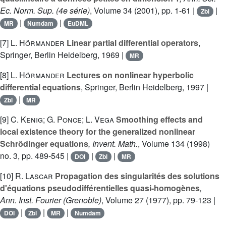
Ec. Norm. Sup. (4e série)
, Volume 34
(2001), pp. 1-61 |
|
Zbl
|
|
MR
Numdam
EuDML
[7]
L. Hörmander
Linear partial differential operators
,
Springer, Berlin Heidelberg, 1969 |
MR
[8]
L. Hörmander
Lectures on nonlinear hyperbolic
differential equations
, Springer, Berlin Heidelberg, 1997 |
|
Zbl
MR
[9]
C. Kenig; G. Ponce; L. Vega
Smoothing effects and
local existence theory for the generalized nonlinear
Schrödinger equations
, Invent. Math.
, Volume 134
(1998)
no. 3, pp. 489-545 |
|
|
DOI
Zbl
MR
[10]
R. Lascar
Propagation des singularités des solutions
d'équations pseudodifférentielles quasi-homogènes
,
Ann. Inst. Fourier (Grenoble)
, Volume 27
(1977), pp. 79-123 |
|
|
|
DOI
Zbl
MR
Numdam