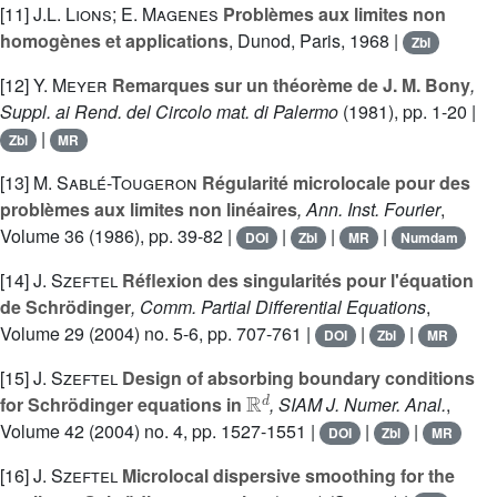
[11]
J.L. Lions; E. Magenes
Problèmes aux limites non
homogènes et applications
, Dunod, Paris, 1968 |
Zbl
[12]
Y. Meyer
Remarques sur un théorème de J. M. Bony
,
Suppl. ai Rend. del Circolo mat. di Palermo
(1981), pp. 1-20 |
|
Zbl
MR
[13]
M. Sablé-Tougeron
Régularité microlocale pour des
problèmes aux limites non linéaires
, Ann. Inst. Fourier
,
Volume 36
(1986), pp. 39-82 |
|
|
|
DOI
Zbl
MR
Numdam
[14]
J. Szeftel
Réflexion des singularités pour l'équation
de Schrödinger
, Comm. Partial Differential Equations
,
Volume 29
(2004) no. 5-6, pp. 707-761 |
|
|
DOI
Zbl
MR
[15]
J. Szeftel
Design of absorbing boundary conditions
ℝ
d
for Schrödinger equations in
, SIAM J. Numer. Anal.
,
Volume 42
(2004) no. 4, pp. 1527-1551 |
|
|
DOI
Zbl
MR
[16]
J. Szeftel
Microlocal dispersive smoothing for the