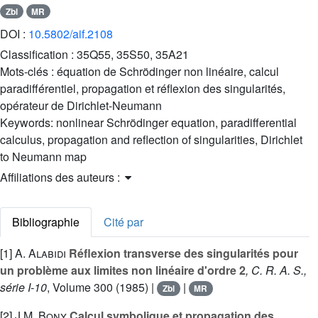
Zbl
MR
DOI :
10.5802/aif.2108
Classification :
35Q55, 35S50, 35A21
Mots-clés :
équation de Schrödinger non linéaire, calcul
paradifférentiel, propagation et réflexion des singularités,
opérateur de Dirichlet-Neumann
Keywords:
nonlinear Schrödinger equation, paradifferential
calculus, propagation and reflection of singularities, Dirichlet
to Neumann map
Affiliations des auteurs :
Bibliographie
Cité par
[1]
A. Alabidi
Réflexion transverse des singularités pour
un problème aux limites non linéaire d'ordre 2
, C. R. A. S.,
série I-10
, Volume 300
(1985) |
|
Zbl
MR
[2]
J.M. Bony
Calcul symbolique et propagation des