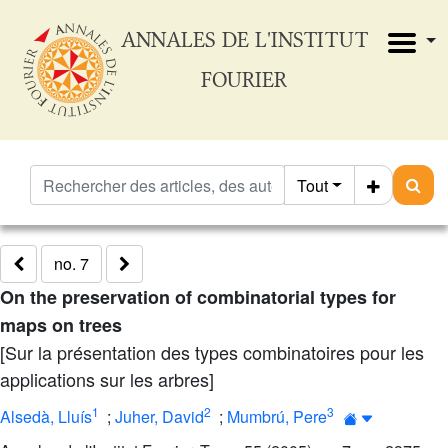
ANNALES DE L'INSTITUT
FOURIER
Tout
no. 7
On the preservation of combinatorial types for
maps on trees
[Sur la présentation des types combinatoires pour les
applications sur les arbres]
1
2
3
Alsedà, Lluís
;
Juher, David
;
Mumbrú, Pere