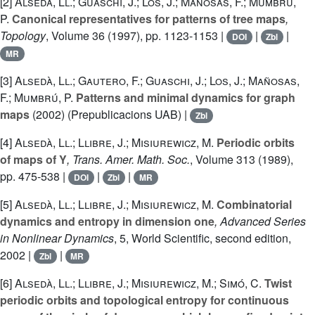
[2]
Alsedà, Ll.; Guaschi, J.; Los, J.; Mañosas, F.; Mumbrú,
P.
Canonical representatives for patterns of tree maps
,
Topology
, Volume 36
(1997), pp. 1123-1153 |
|
|
DOI
Zbl
MR
[3]
Alsedà, Ll.; Gautero, F.; Guaschi, J.; Los, J.; Mañosas,
F.; Mumbrú, P.
Patterns and minimal dynamics for graph
maps
(2002) (Prepublicacions UAB) |
Zbl
[4]
Alsedà, Ll.; Llibre, J.; Misiurewicz, M.
Periodic orbits
of maps of Y
, Trans. Amer. Math. Soc.
, Volume 313
(1989),
pp. 475-538 |
|
|
DOI
Zbl
MR
[5]
Alsedà, Ll.; Llibre, J.; Misiurewicz, M.
Combinatorial
dynamics and entropy in dimension one
, Advanced Series
in Nonlinear Dynamics
, 5
, World Scientific, second edition,
2002 |
|
Zbl
MR
[6]
Alsedà, Ll.; Llibre, J.; Misiurewicz, M.; Simó, C.
Twist
periodic orbits and topological entropy for continuous