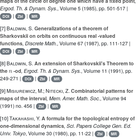
maps of the circle of degree one which have a fixed point
,
Ergod. Th. & Dynam. Sys.
, Volume 5
(1985), pp. 501-517 |
|
|
DOI
Zbl
MR
[7]
Baldwin, S.
Generalizations of a theorem of
Sharkovskii on orbits on continuous real -valued
functions
, Discrete Math.
, Volume 67
(1987), pp. 111-127 |
|
|
DOI
Zbl
MR
[8]
Baldwin, S.
An extension of Sharkovskii's Theorem to
n
the
-od
, Ergod. Th. & Dynam. Sys.
, Volume 11
(1991), pp.
249-271 |
|
|
DOI
Zbl
MR
[9]
Misiurewicz, M.; Nitecki, Z.
Combinatorial patterns for
maps of the interval
, Mem. Amer. Math. Soc.
, Volume 94
(1991) no. 456 |
|
Zbl
MR
[10]
Takahashi, Y.
A formula for the topological entropy of
one-dimensional dynamics
, Sci. Papers College Gen. Ed.
Univ. Tokyo
, Volume 30
(1980), pp. 11-22 |
|
Zbl
MR