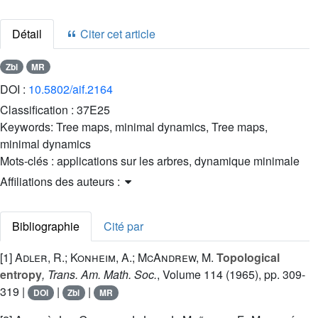
Détail
Citer cet article
Zbl
MR
DOI :
10.5802/aif.2164
Classification :
37E25
Keywords:
Tree maps, minimal dynamics, Tree maps,
minimal dynamics
Mots-clés :
applications sur les arbres, dynamique minimale
Affiliations des auteurs :
Bibliographie
Cité par
[1]
Adler, R.; Konheim, A.; McAndrew, M.
Topological
entropy
, Trans. Am. Math. Soc.
, Volume 114
(1965), pp. 309-
319 |
|
|
DOI
Zbl
MR