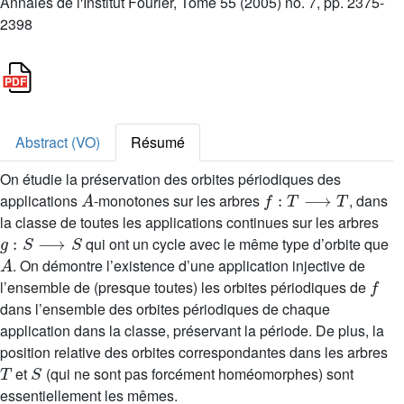
Annales de l'Institut Fourier, Tome 55 (2005) no. 7, pp. 2375-
2398
Abstract (VO)
Résumé
On étudie la préservation des orbites périodiques des
A
f
:
T
⟶
T
applications
-monotones sur les arbres
, dans
la classe de toutes les applications continues sur les arbres
g
:
S
⟶
S
qui ont un cycle avec le même type d’orbite que
A
. On démontre l’existence d’une application injective de
f
l’ensemble de (presque toutes) les orbites périodiques de
dans l’ensemble des orbites périodiques de chaque
application dans la classe, préservant la période. De plus, la
position relative des orbites correspondantes dans les arbres
T
S
et
(qui ne sont pas forcément homéomorphes) sont
essentiellement les mêmes.