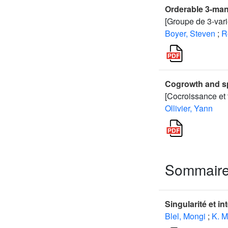
Orderable 3-man
[Groupe de 3-var
Boyer, Steven
;
R
Cogrowth and sp
[Cocroissance et 
Ollivier, Yann
Sommair
Singularité et i
Blel, Mongi
;
K. M