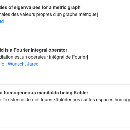
ies of eigenvalues for a metric graph
males des valeurs propres d'un graphe métrique]
id
ld is a Fourier integral operator
iation est un opérateur intégral de Fourier]
nio
;
Wunsch, Jared
to homogeneous manifolds being Kähler
 à l'existence de métriques kählériennes sur les espaces homog