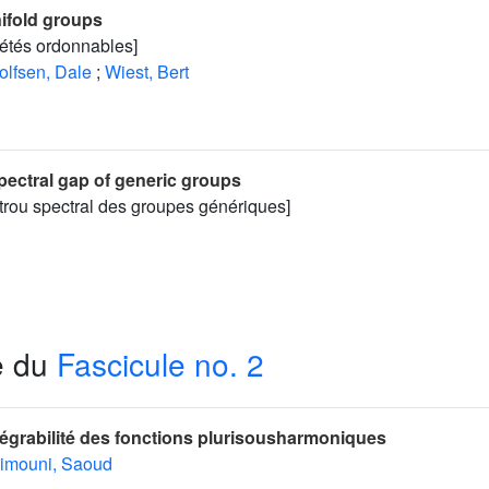
ifold groups
iétés ordonnables]
olfsen, Dale
;
Wiest, Bert
ectral gap of generic groups
trou spectral des groupes génériques]
e du
Fascicule no. 2
ntégrabilité des fonctions plurisousharmoniques
imouni, Saoud