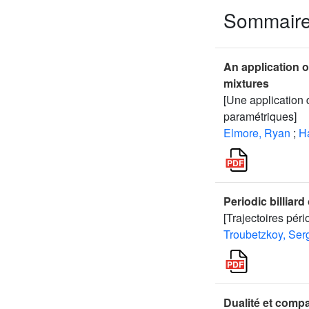
Sommair
An application of
mixtures
[Une application 
paramétriques]
Elmore, Ryan
;
Ha
Periodic billiard 
[Trajectoires péri
Troubetzkoy, Ser
Dualité et comp