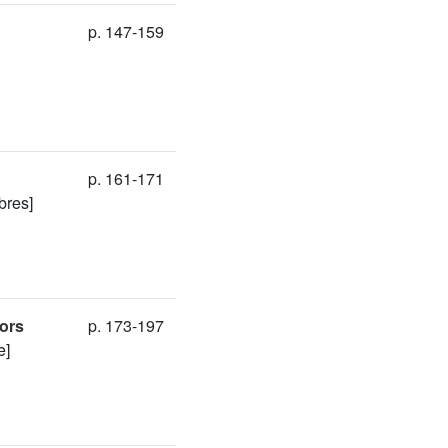
p. 147-159
p. 161-171
bres]
ors
p. 173-197
e]