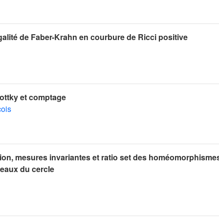
négalité de Faber-Krahn en courbure de Ricci positive
ottky et comptage
çois
ion, mesures invariantes et ratio set des homéomorphisme
ceaux du cercle