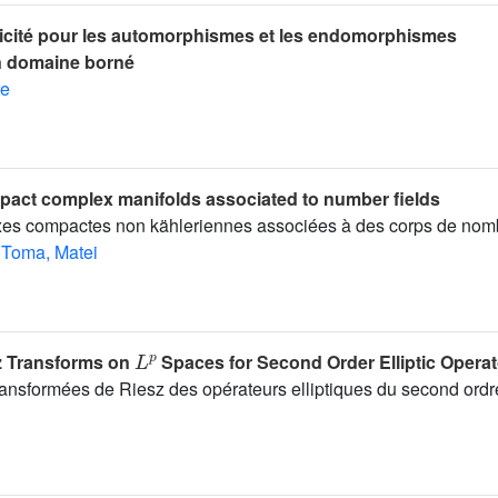
cité pour les automorphismes et les endomorphismes
n domaine borné
re
act complex manifolds associated to number fields
xes compactes non kähleriennes associées à des corps de nom
Toma, Matei
L
p
z Transforms on
Spaces for Second Order Elliptic Operat
ansformées de Riesz des opérateurs elliptiques du second ordr