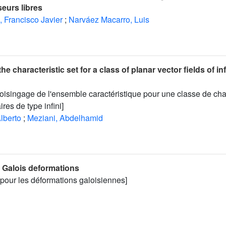
seurs libres
 Francisco Javier
;
Narváez Macarro, Luis
the characteristic set for a class of planar vector fields of inf
voisingage de l'ensemble caractéristique pour une classe de c
res de type infini]
lberto
;
Meziani, Abdelhamid
r Galois deformations
pour les déformations galoisiennes]