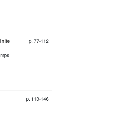
inite
p. 77-112
hamps
p. 113-146