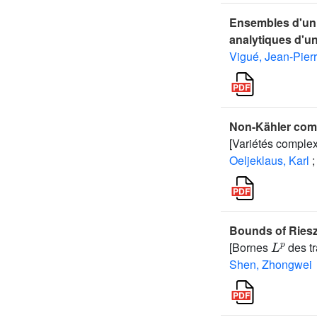
Ensembles d'uni
analytiques d'u
Vigué, Jean-Pier
Non-Kähler comp
[Variétés comple
Oeljeklaus, Karl
;
Bounds of Ries
L
p
[Bornes
des tr
Shen, Zhongwei