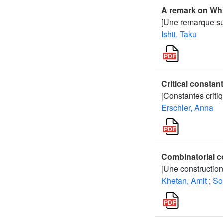
A remark on Whi
[Une remarque sur
Ishii, Taku
Critical constan
[Constantes criti
Erschler, Anna
Combinatorial co
[Une construction
Khetan, Amit
;
So