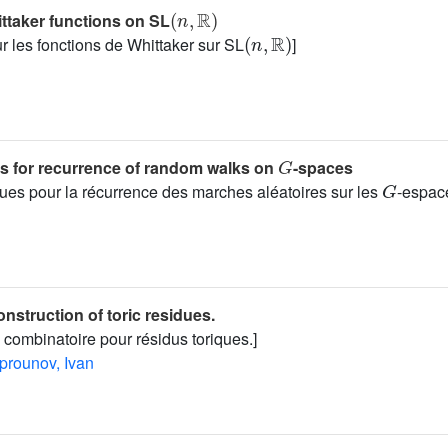
(
n
,
ℝ
)
ttaker functions on SL
(
n
,
ℝ
)
 les fonctions de Whittaker sur SL
]
G
ts for recurrence of random walks on
-spaces
G
ques pour la récurrence des marches aléatoires sur les
-espace
nstruction of toric residues.
 combinatoire pour résidus toriques.]
prounov, Ivan