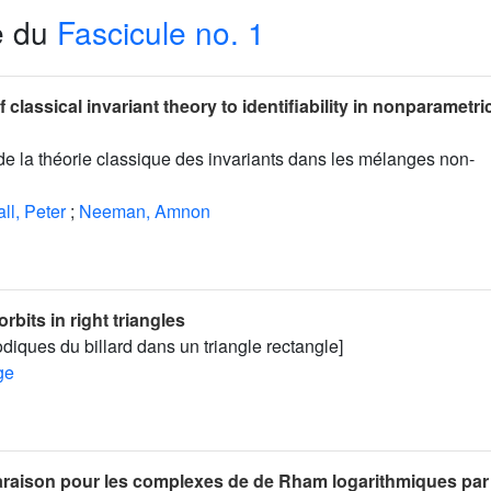
e du
Fascicule no. 1
 classical invariant theory to identifiability in nonparametri
de la théorie classique des invariants dans les mélanges non-
ll, Peter
;
Neeman, Amnon
orbits in right triangles
odiques du billard dans un triangle rectangle]
ge
araison pour les complexes de de Rham logarithmiques par