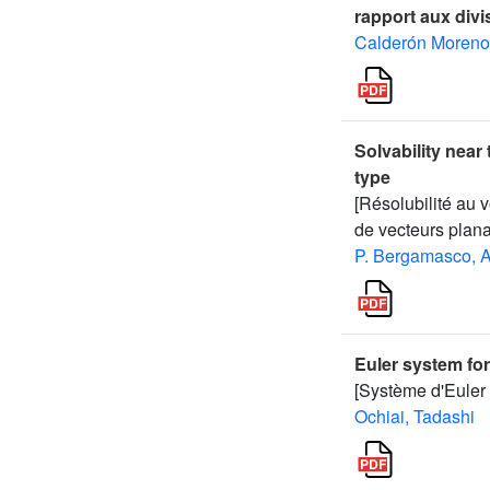
rapport aux divi
Calderón Moreno,
Solvability near 
type
[Résolubilité au 
de vecteurs planai
P. Bergamasco, A
Euler system fo
[Système d'Euler 
Ochiai, Tadashi