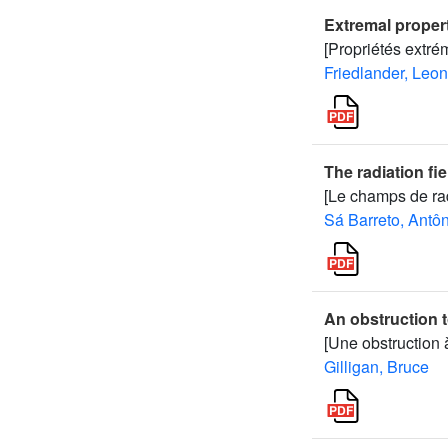
Extremal propert
[Propriétés extré
Friedlander, Leon
The radiation fie
[Le champs de rad
Sá Barreto, Antô
An obstruction 
[Une obstruction
Gilligan, Bruce