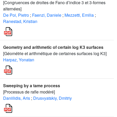
[Congruences de droites de Fano d’indice 3 et 3-formes
alternées]
De Poi, Pietro
;
Faenzi, Daniele
;
Mezzetti, Emilia
;
Ranestad, Kristian
Geometry and arithmetic of certain log K3 surfaces
[Géométrie et arithmétique de certaines surfaces log K3]
Harpaz, Yonatan
Sweeping by a tame process
[Processus de rafle modéré]
Daniilidis, Aris
;
Drusvyatskiy, Dmitriy