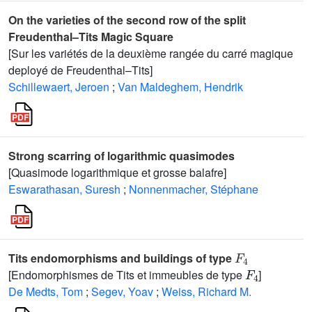
On the varieties of the second row of the split
Freudenthal–Tits Magic Square
[Sur les variétés de la deuxième rangée du carré magique
deployé de Freudenthal–Tits]
Schillewaert, Jeroen
;
Van Maldeghem, Hendrik
Strong scarring of logarithmic quasimodes
[Quasimode logarithmique et grosse balafre]
Eswarathasan, Suresh
;
Nonnenmacher, Stéphane
F
4
Tits endomorphisms and buildings of type
F
4
[Endomorphismes de Tits et immeubles de type
]
De Medts, Tom
;
Segev, Yoav
;
Weiss, Richard M.