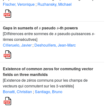
Fischer, Veronique
;
Ruzhansky, Michael
s
s
Gaps in sumsets of
pseudo
-th powers
s
s
[Différences entre sommes de
pseudo-puissances
-
ièmes consécutives]
Cilleruelo, Javier
;
Deshouillers, Jean-Marc
Existence of common zeros for commuting vector
fields on three manifolds
[Existence de zéros communs pour les champs de
vecteurs qui commutent sur les 3-variétés]
Bonatti, Christian
;
Santiago, Bruno