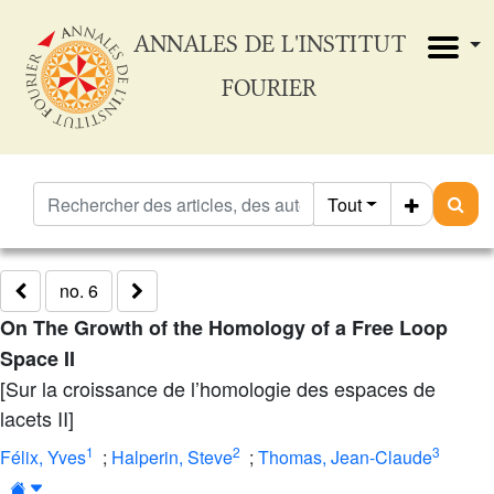
ANNALES DE L'INSTITUT
FOURIER
Tout
no. 6
On The Growth of the Homology of a Free Loop
Space II
[Sur la croissance de l’homologie des espaces de
lacets II]
1
2
3
Félix, Yves
;
Halperin, Steve
;
Thomas, Jean-Claude