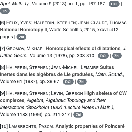
Appl. Math. Q.
, Volume 9
(2013) no. 1, pp. 167-187 |
|
DOI
Zbl
[6]
Félix, Yves; Halperin, Stephen; Jean-Claude, Thomas
Rational Homotopy II
, World Scientific, 2015, xxxvi+412
pages |
Zbl
[7]
Gromov, Mikhael
Homotopical effects of dilatations
, J.
Differ. Geom.
, Volume 13
(1978), pp. 303-310 |
|
DOI
Zbl
[8]
Halperin, Stephen; Jean-Michel, Lemaire
Suites
inertes dans les algèbres de Lie graduées
, Math. Scand.
,
Volume 61
(1987), pp. 39-67 |
|
DOI
Zbl
[9]
Halperin, Stephen; Levin, Gerson
High skeleta of CW
complexes
, Algebra, Algebraic Topology and their
Interactions (Stockholm 1983)
(Lecture Notes in Math.)
,
Volume 1183
(1986), pp. 211-217 |
Zbl
[10]
Lambrechts, Pascal
Analytic properties of Poincaré