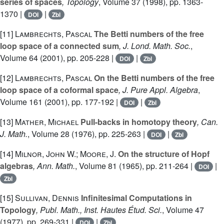
series of spaces
, Topology
, Volume 37
(1998), pp. 1363-
1370 |
|
DOI
Zbl
[11]
Lambrechts, Pascal
The Betti numbers of the free
loop space of a connected sum
, J. Lond. Math. Soc.
,
Volume 64
(2001), pp. 205-228 |
|
DOI
Zbl
[12]
Lambrechts, Pascal
On the Betti numbers of the free
loop space of a coformal space
, J. Pure Appl. Algebra
,
Volume 161
(2001), pp. 177-192 |
|
DOI
Zbl
[13]
Mather, Michael
Pull-backs in homotopy theory
, Can.
J. Math.
, Volume 28
(1976), pp. 225-263 |
|
DOI
Zbl
[14]
Milnor, John W.; Moore, J.
On the structure of Hopf
algebras
, Ann. Math.
, Volume 81
(1965), pp. 211-264 |
|
DOI
Zbl
[15]
Sullivan, Dennis
Infinitesimal Computations in
Topology
, Publ. Math., Inst. Hautes Étud. Sci.
, Volume 47
(1977), pp. 269-331 |
|
DOI
Zbl