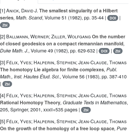
[1]
Anick, David J.
The smallest singularity of a Hilbert
series
, Math. Scand
, Volume 51
(1982), pp. 35-44 |
|
DOI
Zbl
[2]
Ballmann, Werner; Ziller, Wolfgang
On the number
of closed geodesics on a compact riemannian manifold
,
Duke Math. J.
, Volume 49
(1982), pp. 629-632 |
|
DOI
Zbl
[3]
Félix, Yves; Halperin, Stephen; Jean-Claude, Thomas
The homotopy Lie algebra for finite complexes
, Publ.
Math., Inst. Hautes Étud. Sci.
, Volume 56
(1983), pp. 387-410
|
Zbl
[4]
Félix, Yves; Halperin, Stephen; Jean-Claude, Thomas
Rational Homotopy Theory
, Graduate Texts in Mathematics
,
205
, Springer, 2001, xxxii+535 pages |
Zbl
[5]
Félix, Yves; Halperin, Stephen; Jean-Claude, Thomas
On the growth of the homology of a free loop space
, Pure