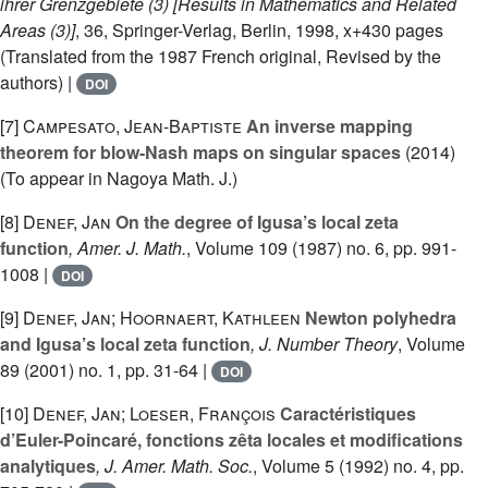
ihrer Grenzgebiete (3) [Results in Mathematics and Related
Areas (3)]
, 36
, Springer-Verlag, Berlin, 1998, x+430 pages
(Translated from the 1987 French original, Revised by the
authors) |
DOI
[7]
Campesato, Jean-Baptiste
An inverse mapping
theorem for blow-Nash maps on singular spaces
(2014)
(To appear in Nagoya Math. J.)
[8]
Denef, Jan
On the degree of Igusa’s local zeta
function
, Amer. J. Math.
, Volume 109
(1987) no. 6, pp. 991-
1008 |
DOI
[9]
Denef, Jan; Hoornaert, Kathleen
Newton polyhedra
and Igusa’s local zeta function
, J. Number Theory
, Volume
89
(2001) no. 1, pp. 31-64 |
DOI
[10]
Denef, Jan; Loeser, François
Caractéristiques
d’Euler-Poincaré, fonctions zêta locales et modifications
analytiques
, J. Amer. Math. Soc.
, Volume 5
(1992) no. 4, pp.