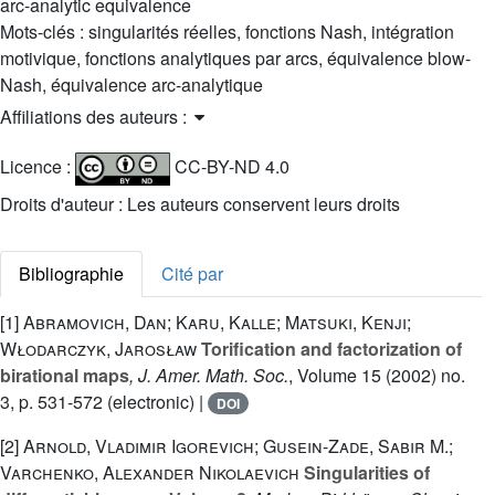
arc-analytic equivalence
Mots-clés :
singularités réelles, fonctions Nash, intégration
motivique, fonctions analytiques par arcs, équivalence blow-
Nash, équivalence arc-analytique
Affiliations des auteurs :
Licence :
CC-BY-ND 4.0
Droits d'auteur : Les auteurs conservent leurs droits
Bibliographie
Cité par
[1]
Abramovich, Dan; Karu, Kalle; Matsuki, Kenji;
Włodarczyk, Jarosław
Torification and factorization of
birational maps
, J. Amer. Math. Soc.
, Volume 15
(2002) no.
3, p. 531-572 (electronic) |
DOI
[2]
Arnold, Vladimir Igorevich; Gusein-Zade, Sabir M.;
Varchenko, Alexander Nikolaevich
Singularities of