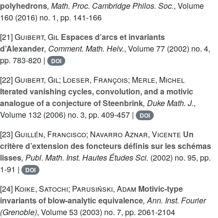
polyhedrons
, Math. Proc. Cambridge Philos. Soc.
, Volume
160
(2016) no. 1, pp. 141-166
[21]
Guibert, Gil
Espaces d’arcs et invariants
d’Alexander
, Comment. Math. Helv.
, Volume 77
(2002) no. 4,
pp. 783-820 |
DOI
[22]
Guibert, Gil; Loeser, François; Merle, Michel
Iterated vanishing cycles, convolution, and a motivic
analogue of a conjecture of Steenbrink
, Duke Math. J.
,
Volume 132
(2006) no. 3, pp. 409-457 |
DOI
[23]
Guillén, Francisco; Navarro Aznar, Vicente
Un
critère d’extension des foncteurs définis sur les schémas
lisses
, Publ. Math. Inst. Hautes Études Sci.
(2002) no. 95, pp.
1-91 |
DOI
[24]
Koike, Satochi; Parusiński, Adam
Motivic-type
invariants of blow-analytic equivalence
, Ann. Inst. Fourier
(Grenoble)
, Volume 53
(2003) no. 7, pp. 2061-2104