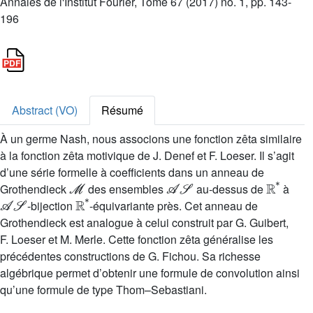
Annales de l'Institut Fourier, Tome 67 (2017) no. 1, pp. 143-
196
Abstract (VO)
Résumé
À un germe Nash, nous associons une fonction zêta similaire
à la fonction zêta motivique de J. Denef et F. Loeser. Il s’agit
d’une série formelle à coefficients dans un anneau de
ℳ
𝒜𝒮
ℝ
*
Grothendieck
des ensembles
au-dessus de
à
𝒜𝒮
ℝ
*
-bijection
-équivariante près. Cet anneau de
Grothendieck est analogue à celui construit par G. Guibert,
F. Loeser et M. Merle. Cette fonction zêta généralise les
précédentes constructions de G. Fichou. Sa richesse
algébrique permet d’obtenir une formule de convolution ainsi
qu’une formule de type Thom–Sebastiani.