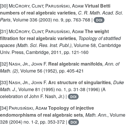
[30]
McCrory, Clint; Parusiński, Adam
Virtual Betti
numbers of real algebraic varieties
, C. R. Math. Acad. Sci.
Paris
, Volume 336
(2003) no. 9, pp. 763-768 |
DOI
[31]
McCrory, Clint; Parusiński, Adam
The weight
filtration for real algebraic varieties
, Topology of stratified
spaces
(Math. Sci. Res. Inst. Publ.)
, Volume 58
, Cambridge
Univ. Press, Cambridge, 2011, pp. 121-160
[32]
Nash, Jr., John F.
Real algebraic manifolds
, Ann. of
Math. (2)
, Volume 56
(1952), pp. 405-421
[33]
Nash, Jr., John F.
Arc structure of singularities
, Duke
Math. J.
, Volume 81
(1995) no. 1, p. 31-38 (1996) (A
celebration of John F. Nash, Jr.) |
DOI
[34]
Parusiński, Adam
Topology of injective
endomorphisms of real algebraic sets
, Math. Ann.
, Volume
328
(2004) no. 1-2, pp. 353-372 |
DOI