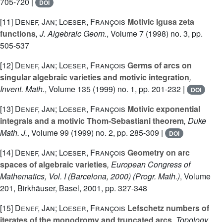
705-720 |
DOI
[11]
Denef, Jan; Loeser, François
Motivic Igusa zeta
functions
, J. Algebraic Geom.
, Volume 7
(1998) no. 3, pp.
505-537
[12]
Denef, Jan; Loeser, François
Germs of arcs on
singular algebraic varieties and motivic integration
,
Invent. Math.
, Volume 135
(1999) no. 1, pp. 201-232 |
DOI
[13]
Denef, Jan; Loeser, François
Motivic exponential
integrals and a motivic Thom-Sebastiani theorem
, Duke
Math. J.
, Volume 99
(1999) no. 2, pp. 285-309 |
DOI
[14]
Denef, Jan; Loeser, François
Geometry on arc
spaces of algebraic varieties
, European Congress of
Mathematics, Vol. I (Barcelona, 2000)
(Progr. Math.)
, Volume
201
, Birkhäuser, Basel, 2001, pp. 327-348
[15]
Denef, Jan; Loeser, François
Lefschetz numbers of
iterates of the monodromy and truncated arcs
, Topology
,