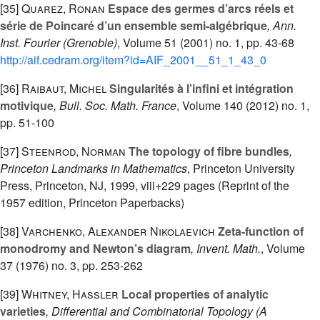
[35]
Quarez, Ronan
Espace des germes d’arcs réels et
série de Poincaré d’un ensemble semi-algébrique
, Ann.
Inst. Fourier (Grenoble)
, Volume 51
(2001) no. 1, pp. 43-68
http://aif.cedram.org/item?id=AIF_2001__51_1_43_0
[36]
Raibaut, Michel
Singularités à l’infini et intégration
motivique
, Bull. Soc. Math. France
, Volume 140
(2012) no. 1,
pp. 51-100
[37]
Steenrod, Norman
The topology of fibre bundles
,
Princeton Landmarks in Mathematics
, Princeton University
Press, Princeton, NJ, 1999, viii+229 pages (Reprint of the
1957 edition, Princeton Paperbacks)
[38]
Varchenko, Alexander Nikolaevich
Zeta-function of
monodromy and Newton’s diagram
, Invent. Math.
, Volume
37
(1976) no. 3, pp. 253-262
[39]
Whitney, Hassler
Local properties of analytic
varieties
, Differential and Combinatorial Topology (A