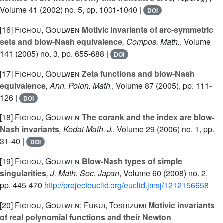
Volume 41
(2002) no. 5, pp. 1031-1040 |
DOI
[16]
Fichou, Goulwen
Motivic invariants of arc-symmetric
sets and blow-Nash equivalence
, Compos. Math.
, Volume
141
(2005) no. 3, pp. 655-688 |
DOI
[17]
Fichou, Goulwen
Zeta functions and blow-Nash
equivalence
, Ann. Polon. Math.
, Volume 87
(2005), pp. 111-
126 |
DOI
[18]
Fichou, Goulwen
The corank and the index are blow-
Nash invariants
, Kodai Math. J.
, Volume 29
(2006) no. 1, pp.
31-40 |
DOI
[19]
Fichou, Goulwen
Blow-Nash types of simple
singularities
, J. Math. Soc. Japan
, Volume 60
(2008) no. 2,
pp. 445-470
http://projecteuclid.org/euclid.jmsj/1212156658
[20]
Fichou, Goulwen; Fukui, Toshizumi
Motivic invariants
of real polynomial functions and their Newton