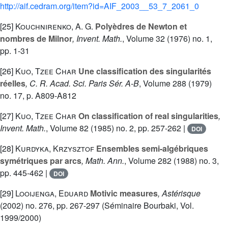
http://aif.cedram.org/item?id=AIF_2003__53_7_2061_0
[25]
Kouchnirenko, A. G.
Polyèdres de Newton et
nombres de Milnor
, Invent. Math.
, Volume 32
(1976) no. 1,
pp. 1-31
[26]
Kuo, Tzee Char
Une classification des singularités
réelles
, C. R. Acad. Sci. Paris Sér. A-B
, Volume 288
(1979)
no. 17, p. A809-A812
[27]
Kuo, Tzee Char
On classification of real singularities
,
Invent. Math.
, Volume 82
(1985) no. 2, pp. 257-262 |
DOI
[28]
Kurdyka, Krzysztof
Ensembles semi-algébriques
symétriques par arcs
, Math. Ann.
, Volume 282
(1988) no. 3,
pp. 445-462 |
DOI
[29]
Looijenga, Eduard
Motivic measures
, Astérisque
(2002) no. 276, pp. 267-297 (Séminaire Bourbaki, Vol.
1999/2000)