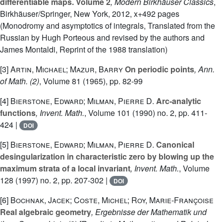
differentiable maps. Volume 2
, Modern Birkhäuser Classics
,
Birkhäuser/Springer, New York, 2012, x+492 pages
(Monodromy and asymptotics of integrals, Translated from the
Russian by Hugh Porteous and revised by the authors and
James Montaldi, Reprint of the 1988 translation)
[3]
Artin, Michael; Mazur, Barry
On periodic points
, Ann.
of Math. (2)
, Volume 81
(1965), pp. 82-99
[4]
Bierstone, Edward; Milman, Pierre D.
Arc-analytic
functions
, Invent. Math.
, Volume 101
(1990) no. 2, pp. 411-
424 |
DOI
[5]
Bierstone, Edward; Milman, Pierre D.
Canonical
desingularization in characteristic zero by blowing up the
maximum strata of a local invariant
, Invent. Math.
, Volume
128
(1997) no. 2, pp. 207-302 |
DOI
[6]
Bochnak, Jacek; Coste, Michel; Roy, Marie-Françoise
Real algebraic geometry
, Ergebnisse der Mathematik und