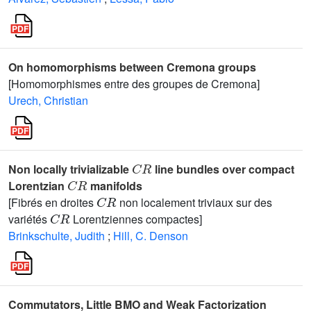
On homomorphisms between Cremona groups
[Homomorphismes entre des groupes de Cremona]
Urech, Christian
C
R
Non locally trivializable
line bundles over compact
C
R
Lorentzian
manifolds
C
R
[Fibrés en droites
non localement triviaux sur des
C
R
variétés
Lorentziennes compactes]
Brinkschulte, Judith
;
Hill, C. Denson
Commutators, Little BMO and Weak Factorization