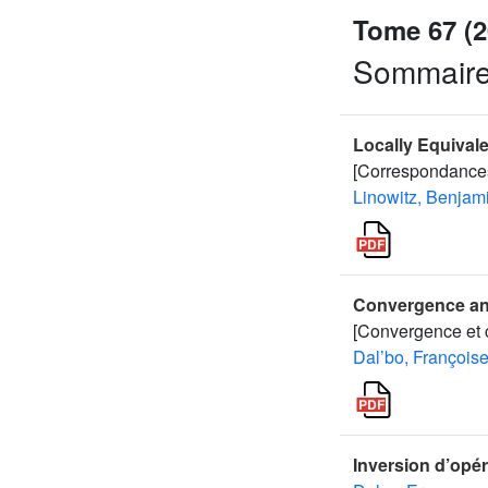
Tome 67 (2
Sommair
Locally Equiva
[Correspondance
Linowitz, Benjam
Convergence and
[Convergence et 
Dal’bo, François
Inversion d’opér