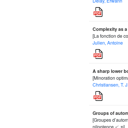
Delay, Erwann
Complexity as a
[La fonction de 
Julien, Antoine
A sharp lower b
[Minoration opti
Christiansen, T. J
Groups of autom
[Groupes d’autom
<
p
nilpotence
]