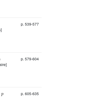
p. 539-577
]
s
p. 579-604
ire]
p
p. 605-635