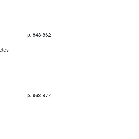
p. 843-862
étés
p. 863-877