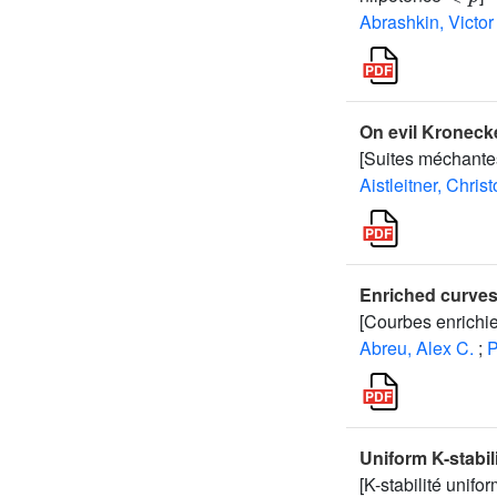
Abrashkin, Victor
On evil Kroneck
[Suites méchantes
Aistleitner, Chris
Enriched curves 
[Courbes enrichie
Abreu, Alex C.
;
P
Uniform K-stabi
[K-stabilité unif