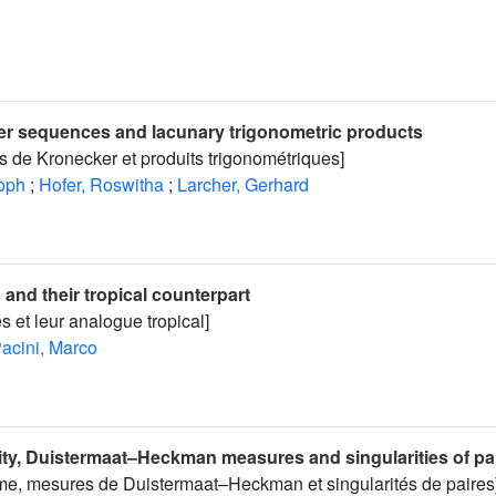
er sequences and lacunary trigonometric products
 de Kronecker et produits trigonométriques]
toph
;
Hofer, Roswitha
;
Larcher, Gerhard
and their tropical counterpart
s et leur analogue tropical]
acini, Marco
lity, Duistermaat–Heckman measures and singularities of pa
orme, mesures de Duistermaat–Heckman et singularités de paires