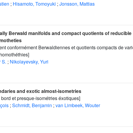
tien
;
Hisamoto, Tomoyuki
;
Jonsson, Mattias
ally Berwald manifolds and compact quotients of reducible
motheties
ment conformément Berwaldiennes et quotients compacts de vari
’homothéthies]
 S.
;
Nikolayevsky, Yuri
ndaries and exotic almost-isometries
 bord et presque-isométries éxotiques]
çois
;
Schmidt, Benjamin
;
van Limbeek, Wouter