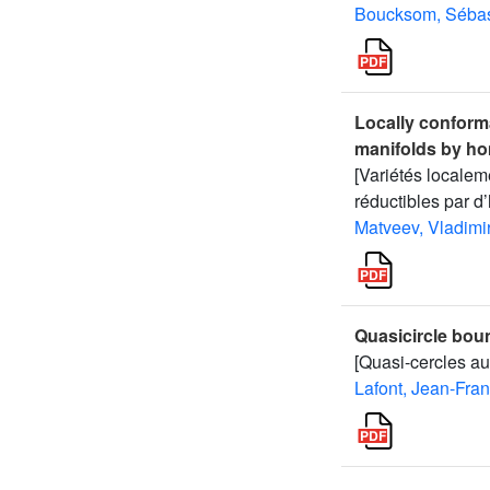
Boucksom, Sébas
Locally conform
manifolds by ho
[Variétés locale
réductibles par d
Matveev, Vladimir
Quasicircle bou
[Quasi-cercles au
Lafont, Jean-Fran