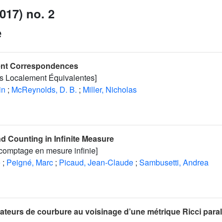
017) no. 2
e
lent Correspondences
s Localement Équivalentes]
in
;
McReynolds, D. B.
;
Miller, Nicholas
 Counting in Infinite Measure
comptage en mesure infinie]
e
;
Peigné, Marc
;
Picaud, Jean-Claude
;
Sambusetti, Andrea
ateurs de courbure au voisinage d’une métrique Ricci paral