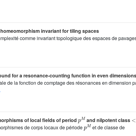
 homeomorphism invariant for tiling spaces
complexité comme invariant topologique des espaces de pavages
ound for a resonance-counting function in even dimension
male de la fonction de comptage des résonances en dimension pa
.
p
M
<
orphisms of local fields of period
and nilpotent class
p
M
orphismes de corps locaux de période
et de classe de