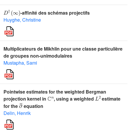
D
†
(
∞
)
-affinité des schémas projectifs
Huyghe, Christine
Multiplicateurs de Mikhlin pour une classe particulière
de groupes non-unimodulaires
Mustapha, Sami
Pointwise estimates for the weighted Bergman
ℂ
n
L
2
projection kernel in
, using a weighted
estimate
∂
¯
for the
equation
Delin, Henrik