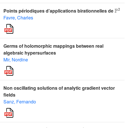
ℙ
2
Points périodiques d’applications birationnelles de
Favre, Charles
Germs of holomorphic mappings between real
algebraic hypersurfaces
Mir, Nordine
Non oscillating solutions of analytic gradient vector
fields
Sanz, Fernando
(
-
∞
<
t
<
+
∞
)