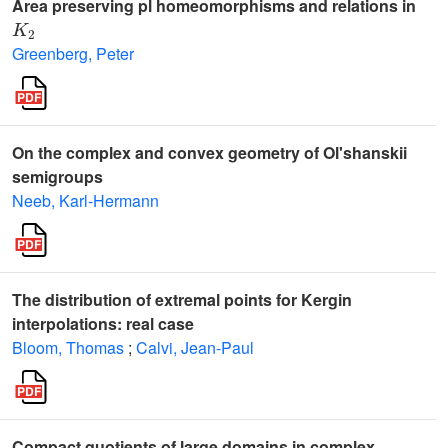
Area preserving pl homeomorphisms and relations in
K
2
Greenberg, Peter
On the complex and convex geometry of Ol'shanskii
semigroups
Neeb, Karl-Hermann
The distribution of extremal points for Kergin
interpolations: real case
Bloom, Thomas
;
Calvi, Jean-Paul
Compact quotients of large domains in complex