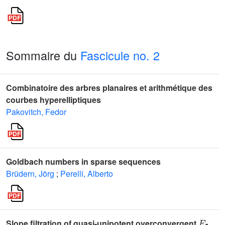
Sommaire du
Fascicule no. 2
Combinatoire des arbres planaires et arithmétique des
courbes hyperelliptiques
Pakovitch, Fedor
Goldbach numbers in sparse sequences
Brüdern, Jörg
;
Perelli, Alberto
F
Slope filtration of quasi-unipotent overconvergent
-