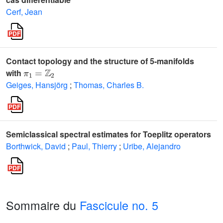
Cerf, Jean
Contact topology and the structure of 5-manifolds
π
1
=
ℤ
2
with
Geiges, Hansjörg
;
Thomas, Charles B.
Semiclassical spectral estimates for Toeplitz operators
Borthwick, David
;
Paul, Thierry
;
Uribe, Alejandro
Sommaire du
Fascicule no. 5