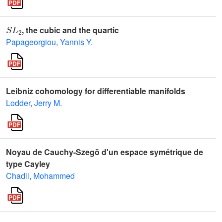
S
L
2
, the cubic and the quartic
Papageorgiou, Yannis Y.
Leibniz cohomology for differentiable manifolds
Lodder, Jerry M.
Noyau de Cauchy-Szegö d'un espace symétrique de
type Cayley
Chadli, Mohammed