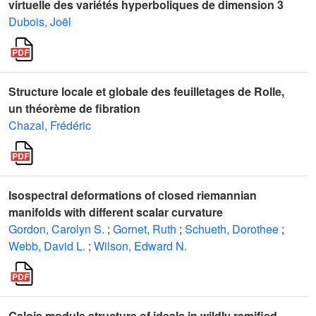
virtuelle des variétés hyperboliques de dimension 3
Dubois, Joël
Structure locale et globale des feuilletages de Rolle,
un théorème de fibration
Chazal, Frédéric
Isospectral deformations of closed riemannian
manifolds with different scalar curvature
Gordon, Carolyn S.
;
Gornet, Ruth
;
Schueth, Dorothee
;
Webb, David L.
;
Wilson, Edward N.
Galois module structure of ideals in wildly ramified