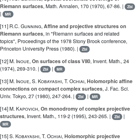
Riemann surfaces
, Math. Annalen, 170 (1970), 67-86. |
Zbl
|
MR
[11]
R.C. Gunning
,
Affine and projective structures on
Riemann surfaces
, in "Riemann surfaces and related
topics", Proceedings of the 1978 Stony Brook conference,
Princeton University Press (1980). |
Zbl
[12]
M. Inoue
,
On surfaces of class VII0
, Invent. Math., 24
(1974), 269-310. |
|
Zbl
MR
[13]
M. Inoue
,
S. Kobayashi
,
T. Ochiai
,
Holomorphic affine
connections on compact complex surfaces
, J. Fac. Sci.
Univ. Tokyo, 27 (1980), 247-264. |
|
Zbl
MR
[14]
M. Kapovich
,
On monodromy of complex projective
structures
, Invent. Math., 119-2 (1995), 243-265. |
|
Zbl
MR
[15]
S. Kobayashi
,
T. Ochiai
,
Holomorphic projective