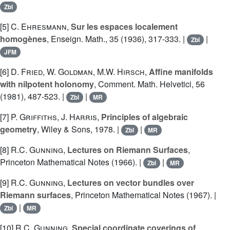
Zbl
[5]
C. Ehresmann
,
Sur les espaces localement
homogènes
, Enseign. Math., 35 (1936), 317-333. |
|
Zbl
JFM
[6]
D. Fried
,
W. Goldman
,
M.W. Hirsch
,
Affine manifolds
with nilpotent holonomy
, Comment. Math. Helvetici, 56
(1981), 487-523. |
|
Zbl
MR
[7]
P. Griffiths
,
J. Harris
,
Principles of algebraic
geometry
, Wiley & Sons, 1978. |
|
Zbl
MR
[8]
R.C. Gunning
,
Lectures on Riemann Surfaces
,
Princeton Mathematical Notes (1966). |
|
Zbl
MR
[9]
R.C. Gunning
,
Lectures on vector bundles over
Riemann surfaces
, Princeton Mathematical Notes (1967). |
|
Zbl
MR
[10]
R.C. Gunning
,
Special coordinate coverings of