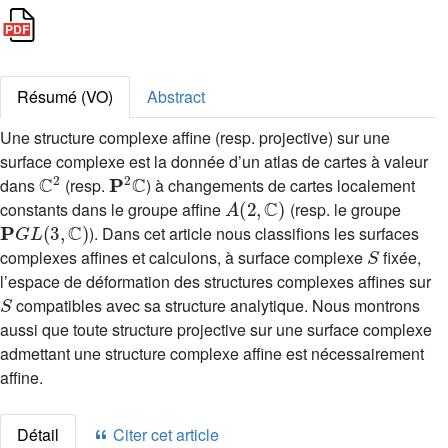
Résumé (VO)
Abstract
Une structure complexe affine (resp. projective) sur une
surface complexe est la donnée d’un atlas de cartes à valeur
ℂ
2
P
2
ℂ
dans
(resp.
) à changements de cartes localement
A
(
2
,
ℂ
)
constants dans le groupe affine
(resp. le groupe
P
G
L
(
3
,
ℂ
)
). Dans cet article nous classifions les surfaces
S
complexes affines et calculons, à surface complexe
fixée,
l’espace de déformation des structures complexes affines sur
S
compatibles avec sa structure analytique. Nous montrons
aussi que toute structure projective sur une surface complexe
admettant une structure complexe affine est nécessairement
affine.
Détail
Citer cet article