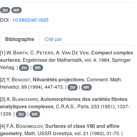
Zbl
MR
DOI :
10.5802/aif.1625
Bibliographie
Cité par
[1]
W. Barth
,
C. Peters
,
A. Van De Ven
,
Compact complex
surfaces
, Ergebnisse der Mathematik, vol. 4, 1984, Springer
Verlag. |
|
Zbl
MR
[2]
Y. Benoist
,
Nilvariétés projectives
, Comment. Math.
Helvetici, 69 (1994), 447-473. |
|
Zbl
MR
[3]
A. Blanchard
,
Automorphismes des variétés fibrées
analytiques complexes
, C.R.A.S., Paris, 233 (1951), 1337-
1339. |
|
Zbl
MR
[4]
F.A. Bogomolov
,
Surfaces of class VII0 and affine
geometry
, Math. USSR Izvestiya, vol. 21 (1983), 31-73. |