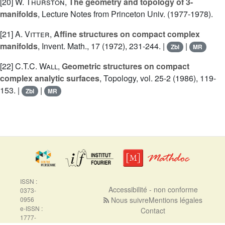
[20]
W. Thurston
,
The geometry and topology of 3-
manifolds
, Lecture Notes from Princeton Univ. (1977-1978).
[21]
A. Vitter
,
Affine structures on compact complex
manifolds
, Invent. Math., 17 (1972), 231-244. |
|
Zbl
MR
[22]
C.T.C. Wall
,
Geometric structures on compact
complex analytic surfaces
, Topology, vol. 25-2 (1986), 119-
153. |
|
Zbl
MR
ISSN :
Accessibilité - non conforme
0373-
0956
Nous suivre
Mentions légales
e-ISSN :
Contact
1777-