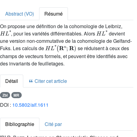
Abstract (VO)
Résumé
On propose une définition de la cohomologie de Leibniz,
H
L
*
H
L
*
, pour les variétés différentiables. Alors
devient
une version non-commutative de la cohomologie de Gelfand-
H
L
*
(
R
n
;
R
)
Fuks. Les calculs de
se réduisent à ceux des
champs de vecteurs formels, et peuvent être identifiés avec
des invariants de feuilletages.
Détail
Citer cet article
Zbl
MR
DOI :
10.5802/aif.1611
Bibliographie
Cité par