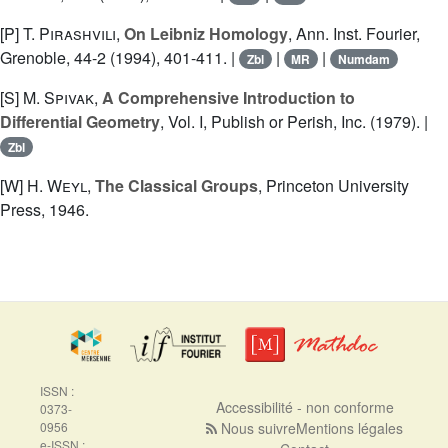
[P]
T. Pirashvili
,
On Leibniz Homology
, Ann. Inst. Fourier,
Grenoble, 44-2 (1994), 401-411. |
|
|
Zbl
MR
Numdam
[S]
M. Spivak
,
A Comprehensive Introduction to
Differential Geometry
, Vol. I, Publish or Perish, Inc. (1979). |
Zbl
[W]
H. Weyl
,
The Classical Groups
, Princeton University
Press, 1946.
ISSN :
Accessibilité - non conforme
0373-
0956
Nous suivre
Mentions légales
e-ISSN :