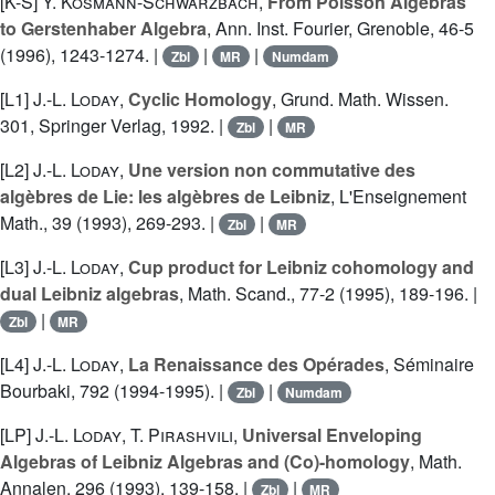
[K-S]
Y. Kosmann-Schwarzbach
,
From Poisson Algebras
to Gerstenhaber Algebra
, Ann. Inst. Fourier, Grenoble, 46-5
(1996), 1243-1274. |
|
|
Zbl
MR
Numdam
[L1]
J.-L. Loday
,
Cyclic Homology
, Grund. Math. Wissen.
301, Springer Verlag, 1992. |
|
Zbl
MR
[L2]
J.-L. Loday
,
Une version non commutative des
algèbres de Lie: les algèbres de Leibniz
, L'Enseignement
Math., 39 (1993), 269-293. |
|
Zbl
MR
[L3]
J.-L. Loday
,
Cup product for Leibniz cohomology and
dual Leibniz algebras
, Math. Scand., 77-2 (1995), 189-196. |
|
Zbl
MR
[L4]
J.-L. Loday
,
La Renaissance des Opérades
, Séminaire
Bourbaki, 792 (1994-1995). |
|
Zbl
Numdam
[LP]
J.-L. Loday
,
T. Pirashvili
,
Universal Enveloping
Algebras of Leibniz Algebras and (Co)-homology
, Math.
Annalen, 296 (1993), 139-158. |
|
Zbl
MR