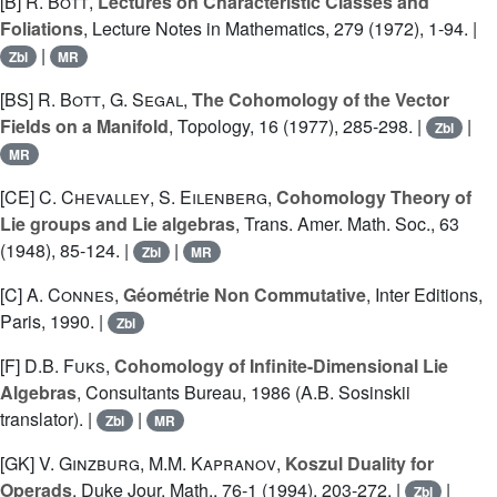
[B]
R. Bott
,
Lectures on Characteristic Classes and
Foliations
, Lecture Notes in Mathematics, 279 (1972), 1-94. |
|
Zbl
MR
[BS]
R. Bott
,
G. Segal
,
The Cohomology of the Vector
Fields on a Manifold
, Topology, 16 (1977), 285-298. |
|
Zbl
MR
[CE]
C. Chevalley
,
S. Eilenberg
,
Cohomology Theory of
Lie groups and Lie algebras
, Trans. Amer. Math. Soc., 63
(1948), 85-124. |
|
Zbl
MR
[C]
A. Connes
,
Géométrie Non Commutative
, Inter Editions,
Paris, 1990. |
Zbl
[F]
D.B. Fuks
,
Cohomology of Infinite-Dimensional Lie
Algebras
, Consultants Bureau, 1986 (A.B. Sosinskii
translator). |
|
Zbl
MR
[GK]
V. Ginzburg
,
M.M. Kapranov
,
Koszul Duality for
Operads
, Duke Jour. Math., 76-1 (1994), 203-272. |
|
Zbl