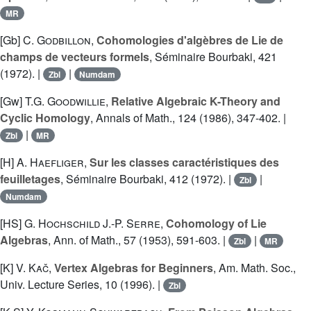
MR
[Gb]
C. Godbillon
,
Cohomologies d'algèbres de Lie de
champs de vecteurs formels
, Séminaire Bourbaki, 421
(1972). |
|
Zbl
Numdam
[Gw]
T.G. Goodwillie
,
Relative Algebraic K-Theory and
Cyclic Homology
, Annals of Math., 124 (1986), 347-402. |
|
Zbl
MR
[H]
A. Haefliger
,
Sur les classes caractéristiques des
feuilletages
, Séminaire Bourbaki, 412 (1972). |
|
Zbl
Numdam
[HS]
G. Hochschild
J.-P. Serre
,
Cohomology of Lie
Algebras
, Ann. of Math., 57 (1953), 591-603. |
|
Zbl
MR
[K]
V. Kač
,
Vertex Algebras for Beginners
, Am. Math. Soc.,
Univ. Lecture Series, 10 (1996). |
Zbl