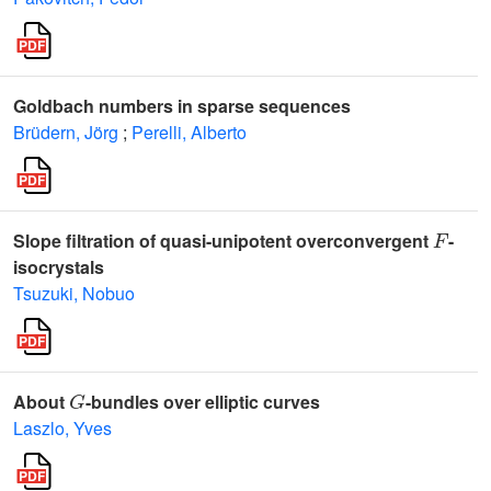
Goldbach numbers in sparse sequences
Brüdern, Jörg
;
Perelli, Alberto
F
Slope filtration of quasi-unipotent overconvergent
-
isocrystals
Tsuzuki, Nobuo
G
About
-bundles over elliptic curves
Laszlo, Yves