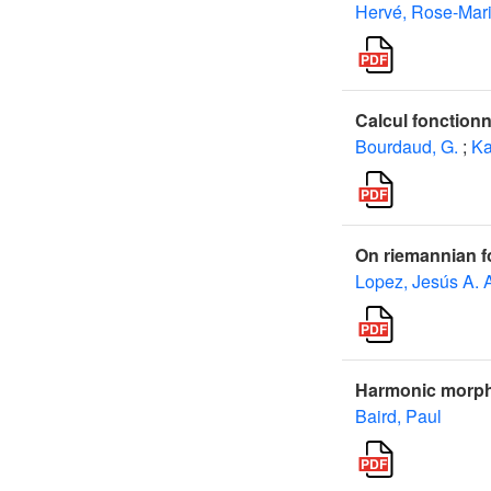
Hervé, Rose-Mar
Calcul fonction
Bourdaud, G.
;
Ka
On riemannian fo
Lopez, Jesús A. 
Harmonic morphi
Baird, Paul