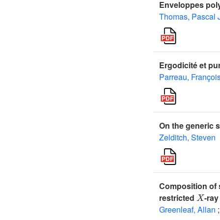
Enveloppes poly
Thomas, Pascal J
Ergodicité et pu
Parreau, Françoi
On the generic 
Zelditch, Steven
Composition of s
X
restricted
-ray
Greenleaf, Allan
;