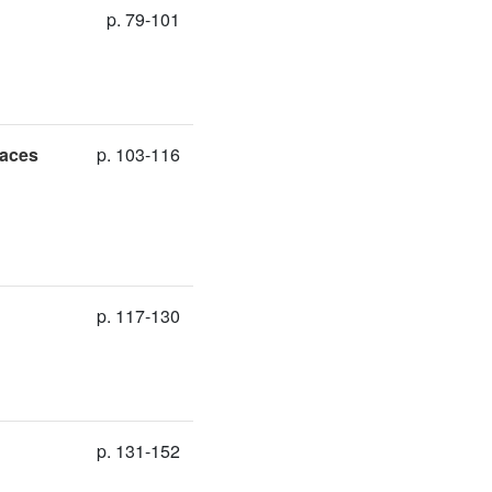
p. 79-101
faces
p. 103-116
p. 117-130
p. 131-152