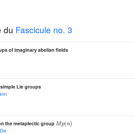
e du
Fascicule no. 3
ps of imaginary abelian fields
isimple Lie groups
ann
M
p
(
n
)
on the metaplectic group
 De