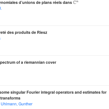
nomiales d’unions de plans réels dans
.
reté des produits de Riesz
s
spectrum of a riemannian cover
ome singular Fourier integral operators and estimates for
 transforms
Uhlmann, Gunther