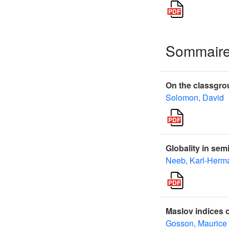
Sommair
On the classgrou
Solomon, David
Globality in sem
Neeb, Karl-Herm
Maslov indices 
Gosson, Maurice