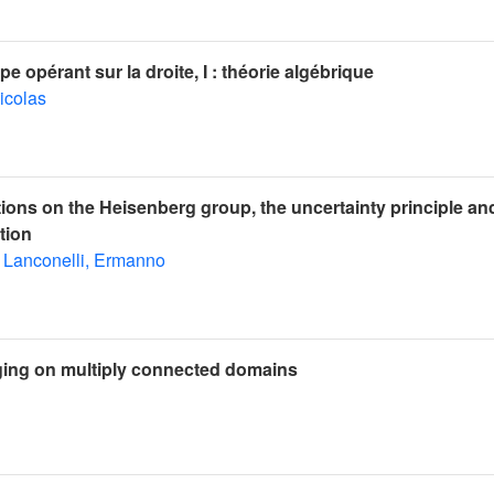
e opérant sur la droite, I : théorie algébrique
icolas
ions on the Heisenberg group, the uncertainty principle an
tion
Lanconelli, Ermanno
aging on multiply connected domains
ℂ
n