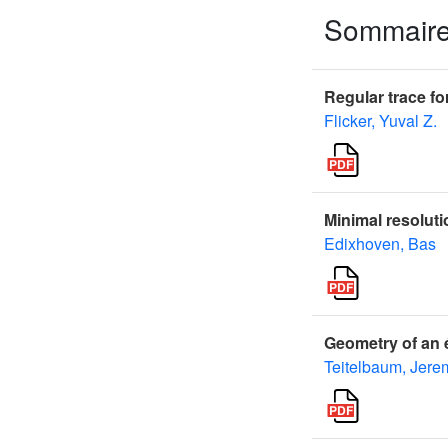
Sommair
Regular trace f
Flicker, Yuval Z.
Minimal resoluti
Edixhoven, Bas
Geometry of an é
Teitelbaum, Jere