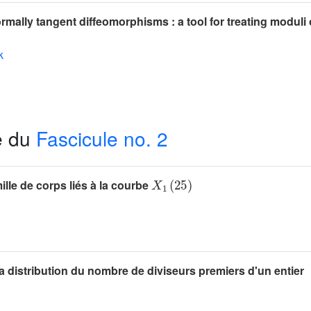
mally tangent diffeomorphisms : a tool for treating moduli 
k
e du
Fascicule no. 2
X
1
(
25
)
ille de corps liés à la courbe
a distribution du nombre de diviseurs premiers d'un entier