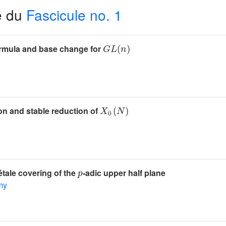
e du
Fascicule no. 1
G
L
(
n
)
ormula and base change for
X
0
(
N
)
on and stable reduction of
p
tale covering of the
-adic upper half plane
my