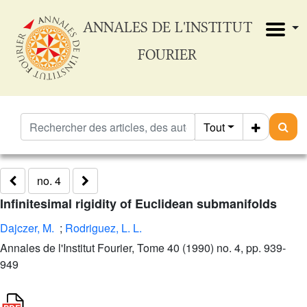
ANNALES DE L'INSTITUT
FOURIER
Tout
no. 4
Infinitesimal rigidity of Euclidean submanifolds
Dajczer, M.
;
Rodriguez, L. L.
Annales de l'Institut Fourier, Tome 40 (1990) no. 4, pp. 939-
949