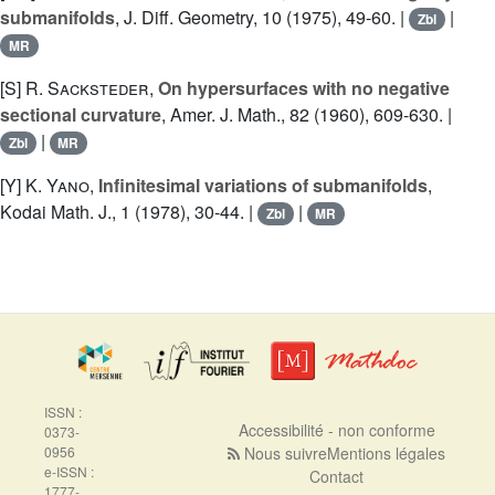
submanifolds
, J. Diff. Geometry, 10 (1975), 49-60. |
|
Zbl
MR
[S]
R. Sacksteder
,
On hypersurfaces with no negative
sectional curvature
, Amer. J. Math., 82 (1960), 609-630. |
|
Zbl
MR
[Y]
K. Yano
,
Infinitesimal variations of submanifolds
,
Kodai Math. J., 1 (1978), 30-44. |
|
Zbl
MR
ISSN :
Accessibilité - non conforme
0373-
0956
Nous suivre
Mentions légales
e-ISSN :
Contact
1777-