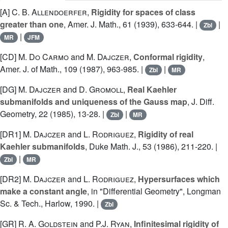
[A]
C. B. Allendoerfer
,
Rigidity for spaces of class
greater than one
, Amer. J. Math., 61 (1939), 633-644. |
|
Zbl
|
MR
JFM
[CD]
M. Do Carmo
and
M. Dajczer
,
Conformal rigidity
,
Amer. J. of Math., 109 (1987), 963-985. |
|
Zbl
MR
[DG]
M. Dajczer
and
D. Gromoll
,
Real Kaehler
submanifolds and uniqueness of the Gauss map
, J. Diff.
Geometry, 22 (1985), 13-28. |
|
Zbl
MR
[DR1]
M. Dajczer
and
L. Rodriguez
,
Rigidity of real
Kaehler submanifolds
, Duke Math. J., 53 (1986), 211-220. |
|
Zbl
MR
[DR2]
M. Dajczer
and
L. Rodriguez
,
Hypersurfaces which
make a constant angle
, in "Differential Geometry", Longman
Sc. & Tech., Harlow, 1990. |
Zbl
[GR]
R. A. Goldstein
and
P.J. Ryan
,
Infinitesimal rigidity of