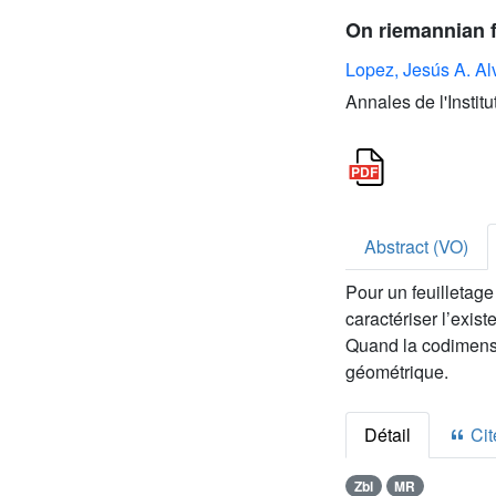
On riemannian f
Lopez, Jesús A. Al
Annales de l'Instit
Abstract (VO)
Pour un feuilletage
caractériser l’exis
Quand la codimens
géométrique.
Détail
Cite
Zbl
MR