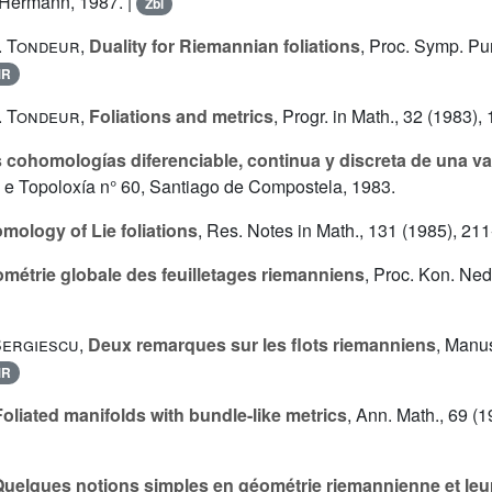
 Hermann, 1987. |
Zbl
. Tondeur
,
Duality for Riemannian foliations
, Proc. Symp. Pur
MR
. Tondeur
,
Foliations and metrics
, Progr. in Math., 32 (1983),
 cohomologías diferenciable, continua y discreta de una va
 e Topoloxía n° 60, Santiago de Compostela, 1983.
mology of Lie foliations
, Res. Notes in Math., 131 (1985), 211
métrie globale des feuilletages riemanniens
, Proc. Kon. Ned
Sergiescu
,
Deux remarques sur les flots riemanniens
, Manus
MR
Foliated manifolds with bundle-like metrics
, Ann. Math., 69 (1
uelques notions simples en géométrie riemannienne et leu