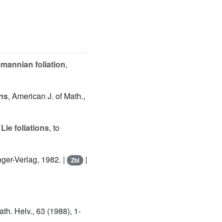
emannian foliation
,
ons
, American J. of Math.,
ie foliations
, to
ger-Verlag, 1982. |
|
Zbl
th. Helv., 63 (1988), 1-