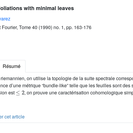
oliations with minimal leaves
varez
ut Fourier, Tome 40 (1990) no. 1, pp. 163-176
Résumé
 riemannien, on utilise la topologie de la suite spectrale corres
tence d’une métrique “bundle-like” telle que les feuilles sont des
≤
2
ion est
, on prouve une caractérisation cohomologique simp
r cet article