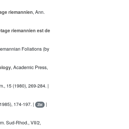
tage riemannien
, Ann.
etage riemannien est de
iemannian Foliations (by
ology
, Academic Press,
om., 15 (1980), 269-284. |
(1985), 174-197. |
|
Zbl
ém. Sud-Rhod., VII/2,