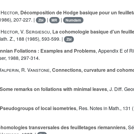
 Hector
,
Décomposition de Hodge basique pour un feuille
(1986), 207-227. |
|
|
Zbl
MR
Numdam
 Hector
,
V. Sergiescu
,
La cohomologie basique d'un feuill
Math. Z., 188 (1985), 593-599. |
Zbl
nnian Foliations : Examples and Problems
, Appendix E of R
ser, 1988, 297-314.
Halperin
,
R. Vanstone
,
Connections, curvature and cohom
Some remarks on foliations with minimal leaves
, J. Diff. Ge
Pseudogroups of local isometries
, Res. Notes in Math., 131 
homologies transversales des feuilletages riemanniens
, S