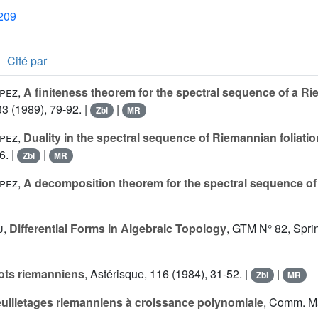
1209
Cité par
ópez
,
A finiteness theorem for the spectral sequence of a Ri
 33 (1989), 79-92. |
|
Zbl
MR
ópez
,
Duality in the spectral sequence of Riemannian foliati
6. |
|
Zbl
MR
ópez
,
A decomposition theorem for the spectral sequence of L
u
,
Differential Forms in Algebraic Topology
, GTM N° 82, Sprin
ots riemanniens
, Astérisque, 116 (1984), 31-52. |
|
Zbl
MR
uilletages riemanniens à croissance polynomiale
, Comm. Ma