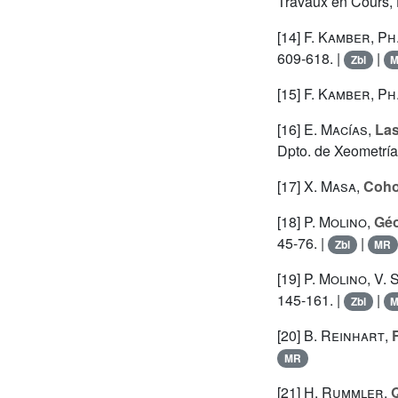
Travaux en Cours,
[14]
F. Kamber
,
Ph
609-618. |
|
Zbl
[15]
F. Kamber
,
Ph
[16]
E. Macías
,
Las
Dpto. de Xeometría
[17]
X. Masa
,
Coho
[18]
P. Molino
,
Géo
45-76. |
|
Zbl
MR
[19]
P. Molino
,
V. 
145-161. |
|
Zbl
[20]
B. Reinhart
,
MR
[21]
H. Rummler
,
Q