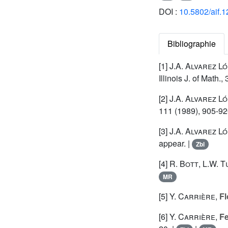
DOI :
10.5802/aif.
Bibliographie
[1]
J.A. Alvarez L
Illinois J. of Math.,
[2]
J.A. Alvarez L
111 (1989), 905-92
[3]
J.A. Alvarez L
appear. |
Zbl
[4]
R. Bott
,
L.W. T
MR
[5]
Y. Carrière
,
Fl
[6]
Y. Carrière
,
Fe