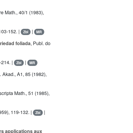
e Math., 40/1 (1983),
 103-152. |
|
Zbl
MR
riedad foliada
, Publ. do
-214. |
|
Zbl
MR
. Akad., A1, 85 (1982),
cripta Math., 51 (1985),
959), 119-132. |
|
Zbl
rs applications aux