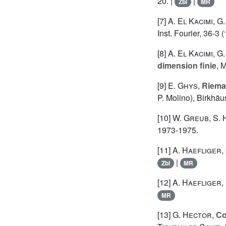
20. |
|
Zbl
MR
[7]
A. El Kacimi
,
G.
Inst. Fourier, 36-3 
[8]
A. El Kacimi
,
G.
dimension finie
, 
[9]
E. Ghys
,
Riema
P. Molino), Birkhäu
[10]
W. Greub
,
S. 
1973-1975.
[11]
A. Haefliger
,
|
Zbl
MR
[12]
A. Haefliger
,
MR
[13]
G. Hector
,
Co