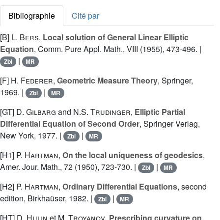
Bibliographie
Cité par
[B]
L. Bers
,
Local solution of General Linear Elliptic
Equation
, Comm. Pure Appl. Math., VIII (1955), 473-496. |
|
Zbl
MR
[F]
H. Federer
,
Geometric Measure Theory
, Springer,
1969. |
|
Zbl
MR
[GT]
D. Gilbarg
and
N.S. Trudinger
,
Elliptic Partial
Differential Equation of Second Order
, Springer Verlag,
New York, 1977. |
|
Zbl
MR
[H1]
P. Hartman
,
On the local uniqueness of geodesics
,
Amer. Jour. Math., 72 (1950), 723-730. |
|
Zbl
MR
[H2]
P. Hartman
,
Ordinary Differential Equations
, second
edition, Birkhaüser, 1982. |
|
Zbl
MR
[HT]
D. Hulin
et
M. Troyanov
,
Prescribing curvature on