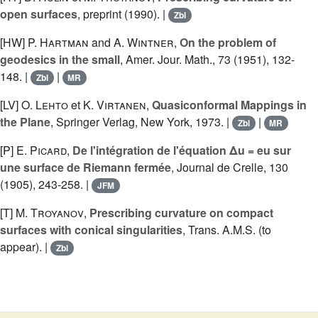
open surfaces
, preprint (1990). |
Zbl
[HW]
P. Hartman
and
A. Wintner
,
On the problem of
geodesics in the small
, Amer. Jour. Math., 73 (1951), 132-
148. |
|
Zbl
MR
[LV]
O. Lehto
et
K. Virtanen
,
Quasiconformal Mappings in
the Plane
, Springer Verlag, New York, 1973. |
|
Zbl
MR
[P]
E. Picard
,
De l'intégration de l'équation Δu = eu sur
une surface de Riemann fermée
, Journal de Crelle, 130
(1905), 243-258. |
JFM
[T]
M. Troyanov
,
Prescribing curvature on compact
surfaces with conical singularities
, Trans. A.M.S. (to
appear). |
Zbl