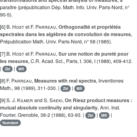
paraître (prépublication Dép. Math. Info. Univ. Paris-Nord, n°
90-5).
[6]
B. Host
et
F. Parreau
,
Orthogonalité et propriétés
spectrales dans les algèbres de convolution de mesures
,
Prépublication Math. Univ. Paris-Nord, n° 58 (1985).
[7]
B. Host
et
F. Parreau
,
Sur une notion de pureté pour
les mesures
, C.R. Acad. Sci., Paris, t. 306, I (1988), 409-412.
|
|
Zbl
MR
[8]
F. Parreau
,
Measures with real spectra
, Inventiones
Math., 98 (1989), 311-330. |
|
Zbl
MR
[9]
S. J. Kilmer
and
S. Saeki
,
On Riesz product measures :
mutual absolute continuity and singularity
, Ann. Inst.
Fourier, Grenoble, 38-2 (1988), 63-93. |
|
|
Zbl
MR
Numdam