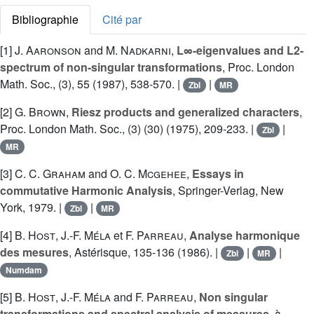
Bibliographie
Cité par
[1]
J. Aaronson
and
M. Nadkarni
,
L∞-eigenvalues and L2-
spectrum of non-singular transformations
, Proc. London
Math. Soc., (3), 55 (1987), 538-570. |
|
Zbl
MR
[2]
G. Brown
,
Riesz products and generalized characters
,
Proc. London Math. Soc., (3) (30) (1975), 209-233. |
|
Zbl
MR
[3]
C. C. Graham
and
O. C. Mcgehee
,
Essays in
commutative Harmonic Analysis
, Springer-Verlag, New
York, 1979. |
|
Zbl
MR
[4]
B. Host
,
J.-F. Méla
et
F. Parreau
,
Analyse harmonique
des mesures
, Astérisque, 135-136 (1986). |
|
|
Zbl
MR
Numdam
[5]
B. Host
,
J.-F. Méla
and
F. Parreau
,
Non singular
transformations and spectral analysis of measures
, à