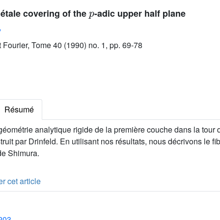
p
étale covering of the
-adic upper half plane
y
ut Fourier, Tome 40 (1990) no. 1, pp. 69-78
Résumé
géométrie analytique rigide de la première couche dans la tour
ruit par Drinfeld. En utilisant nos résultats, nous décrivons le f
de Shimura.
r cet article
1203