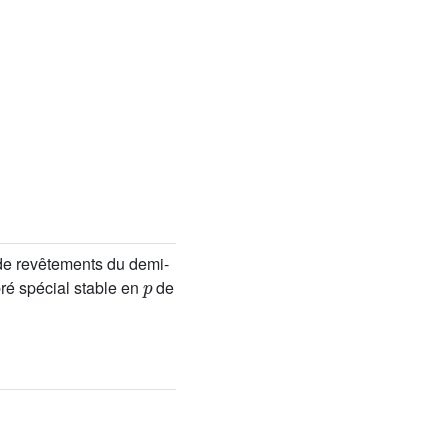
 de revêtements du demi-
p
ibré spécial stable en
de