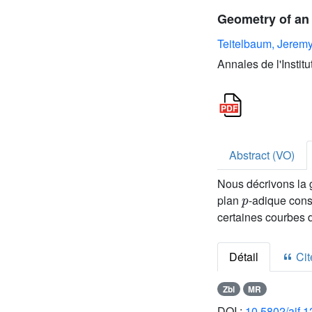
Geometry of an 
Teitelbaum, Jerem
Annales de l'Instit
Abstract (VO)
Nous décrivons la 
p
plan
-adique const
certaines courbes 
Détail
Cite
Zbl
MR
DOI :
10.5802/aif.