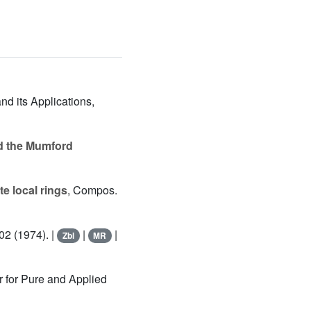
nd its Applications,
d the Mumford
e local rings
, Compos.
102 (1974). |
|
|
Zbl
MR
 for Pure and Applied