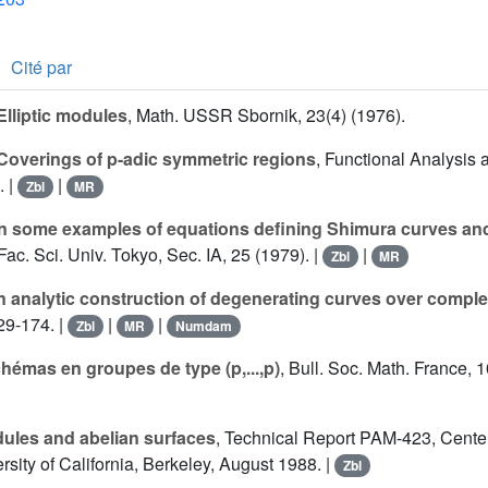
Cité par
Elliptic modules
, Math. USSR Sbornik, 23(4) (1976).
Coverings of p-adic symmetric regions
, Functional Analysis a
. |
|
Zbl
MR
n some examples of equations defining Shimura curves an
 Fac. Sci. Univ. Tokyo, Sec. IA, 25 (1979). |
|
Zbl
MR
 analytic construction of degenerating curves over complet
29-174. |
|
|
Zbl
MR
Numdam
hémas en groupes de type (p,...,p)
, Bull. Soc. Math. France, 
ules and abelian surfaces
, Technical Report PAM-423, Center
sity of California, Berkeley, August 1988. |
Zbl