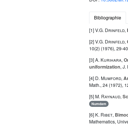
Bibliographie
[1]
V.G. Drinfeld
,
[2]
V.G. Drinfeld
,
10(2) (1976), 29-40
[3]
A. Kurihara
,
O
uniformization
, J.
[4]
D. Mumford
,
An
Math., 24 (1972), 1
[5]
M. Raynaud
,
Sc
Numdam
[6]
K. Ribet
,
Bimod
Mathematics, Univer