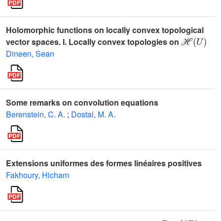
Holomorphic functions on locally convex topological
ℋ
(
U
)
vector spaces. I. Locally convex topologies on
Dineen, Sean
Some remarks on convolution equations
Berenstein, C. A.
;
Dostal, M. A.
Extensions uniformes des formes linéaires positives
Fakhoury, Hicham
Re
A
(
D
)