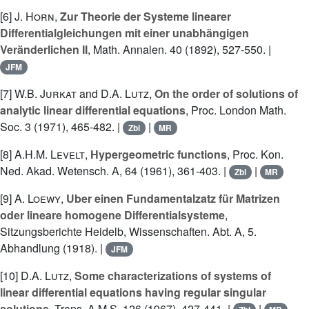
[6]
J. Horn
,
Zur Theorie der Systeme linearer
Differentialgleichungen mit einer unabhängigen
Veränderlichen II
, Math. Annalen. 40 (1892), 527-550. |
JFM
[7]
W.B. Jurkat
and
D.A. Lutz
,
On the order of solutions of
analytic linear differential equations
, Proc. London Math.
Soc. 3 (1971), 465-482. |
|
Zbl
MR
[8]
A.H.M. Levelt
,
Hypergeometric functions
, Proc. Kon.
Ned. Akad. Wetensch. A, 64 (1961), 361-403. |
|
Zbl
MR
[9]
A. Loewy
,
Uber einen Fundamentalzatz für Matrizen
oder lineare homogene Differentialsysteme
,
Sitzungsberichte Heidelb, Wissenschaften. Abt. A, 5.
Abhandlung (1918). |
JFM
[10]
D.A. Lutz
,
Some characterizations of systems of
linear differential equations having regular singular
solutions
, Trans. A.M.S. 126 (1967), 427-441. |
|