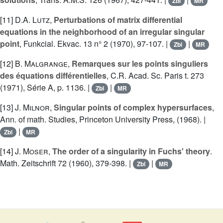
Zbl
MR
[11]
D.A. Lutz
,
Perturbations of matrix differential
equations in the neighborhood of an irregular singular
point
, Funkcial. Ekvac. 13 n° 2 (1970), 97-107. |
|
Zbl
MR
[12]
B. Malgrange
,
Remarques sur les points singuliers
des équations différentielles
, C.R. Acad. Sc. Paris t. 273
(1971), Série A, p. 1136. |
|
Zbl
MR
[13]
J. Milnor
,
Singular points of complex hypersurfaces
,
Ann. of math. Studies, Princeton University Press, (1968). |
|
Zbl
MR
[14]
J. Moser
,
The order of a singularity in Fuchs' theory
.
Math. Zeitschrift 72 (1960), 379-398. |
|
Zbl
MR