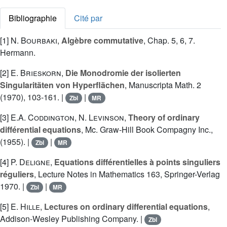
Bibliographie
Cité par
[1]
N. Bourbaki
,
Algèbre commutative
, Chap. 5, 6, 7.
Hermann.
[2]
E. Brieskorn
,
Die Monodromie der isolierten
Singularitäten von Hyperflächen
, Manuscripta Math. 2
(1970), 103-161. |
|
Zbl
MR
[3]
E.A. Coddington
,
N. Levinson
,
Theory of ordinary
différential equations
, Mc. Graw-Hill Book Compagny Inc.,
(1955). |
|
Zbl
MR
[4]
P. Deligne
,
Equations différentielles à points singuliers
réguliers
, Lecture Notes in Mathematics 163, Springer-Verlag
1970. |
|
Zbl
MR
[5]
E. Hille
,
Lectures on ordinary differential equations
,
Addison-Wesley Publishing Company. |
Zbl