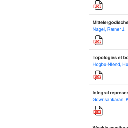
Mittelergodisch
Nagel, Rainer J.
Topologies et b
Hogbe-Nlend, He
Integral represe
Gowrisankaran, 
Weakly semibou