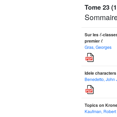
Tome 23 (1
Sommair
ℓ
Sur les
-classe
ℓ
premier
Gras, Georges
Idele characters
Benedetto, John 
Topics on Krone
Kaufman, Robert