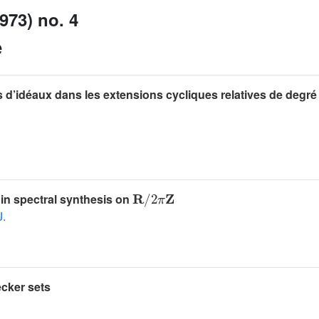
973) no. 4
e
s d’idéaux dans les extensions cycliques relatives de degré
𝐑
/
2
π
𝐙
 in spectral synthesis on
J.
cker sets