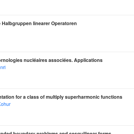
e Halbgruppen linearer Operatoren
ornologies nucléaires associées. Applications
nri
ntation for a class of multiply superharmonic functions
Kohur
nded boundary problems and sesquilinear forms