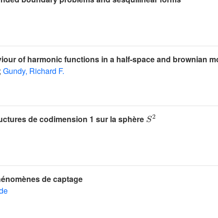
our of harmonic functions in a half-space and brownian m
;
Gundy, Richard F.
S
2
ructures de codimension 1 sur la sphère
hénomènes de captage
de