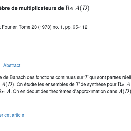
Re
A
(
D
)
èbre de multiplicateurs de
ut Fourier, Tome 23 (1973) no. 1, pp. 95-112
Abstract
T
ce de Banach des fonctions continues sur
qui sont parties réel
A
(
D
)
T
Re
A
e
. On étudie les ensembles de
de synthèse pour
Re
A
A
(
D
)
. On en déduit des théorèmes d’approximation dans
r cet article