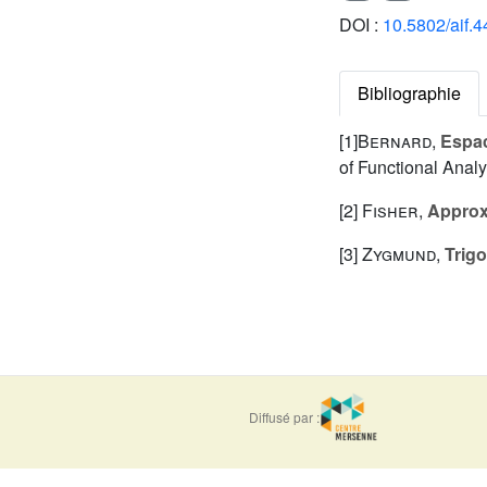
DOI :
10.5802/aif.4
Bibliographie
[1]
Bernard
,
Espac
of Functional Analys
[2]
Fisher
,
Approx
[3]
Zygmund
,
Trigo
Diffusé par :
ISSN : 0373-