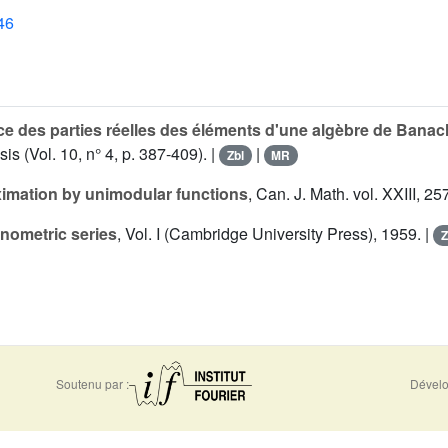
46
e des parties réelles des éléments d'une algèbre de Banac
is (Vol. 10, n° 4, p. 387-409). |
|
Zbl
MR
imation by unimodular functions
, Can. J. Math. vol. XXIII, 25
nometric series
, Vol. I (Cambridge University Press), 1959. |
Z
Soutenu par :
Dévelo
0956
Accessibilité - non conforme
Nous 