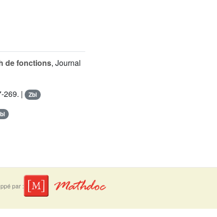
h de fonctions
, Journal
7-269. |
Zbl
bl
ppé par :
suivre
Mentions légales
Contact