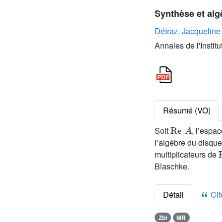
Synthèse et alg
Détraz, Jacqueline
Annales de l'Instit
Résumé (VO)
Re
A
Soit
, l’espa
l’algèbre du disqu
multiplicateurs de
Blaschke.
Détail
Cite
Zbl
MR