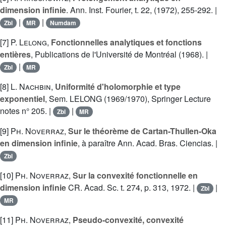
dimension infinie
. Ann. Inst. Fourier, t. 22, (1972), 255-292. |
|
|
Zbl
MR
Numdam
[7]
P. Lelong
,
Fonctionnelles analytiques et fonctions
entières
, Publications de l'Université de Montréal (1968). |
|
Zbl
MR
[8]
L. Nachbin
,
Uniformité d'holomorphie et type
exponentiel
, Sem. LELONG (1969/1970), Springer Lecture
notes n° 205. |
|
Zbl
MR
[9]
Ph. Noverraz
,
Sur le théorème de Cartan-Thullen-Oka
en dimension infinie
, à paraître Ann. Acad. Bras. Ciencias. |
Zbl
[10]
Ph. Noverraz
,
Sur la convexité fonctionnelle en
dimension infinie
CR. Acad. Sc. t. 274, p. 313, 1972. |
|
Zbl
MR
[11]
Ph. Noverraz
,
Pseudo-convexité, convexité