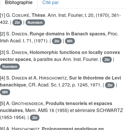
Bibliographie
Cité par
[1]
G. Coeuré
,
Thèse
. Ann. Inst. Fourier, t. 20, (1970), 361-
432. |
|
Zbl
Numdam
[2]
S. Dineen
,
Runge domains in Banach spaces
, Proc.
Irish Acad. t. 71, (1971). |
|
Zbl
MR
[3]
S. Dineen
,
Holomorphic functions on locally convex
vector spaces
, à paraître aux Ann. Inst. Fourier. |
|
Zbl
Numdam
[4]
S. Dineen
et
A. Hirschowitz
,
Sur le théorème de Levi
banachique
, CR. Acad. Sc. t. 272, p. 1245, 1971. |
|
Zbl
MR
[5]
A. Grothendieck
,
Produits tensoriels et espaces
nucléaires
, Mem. AMS 16 (1955) et séminaire SCHWARTZ
(1953-1954). |
Zbl
[6]
A. Hirschowitz
,
Prolongement analytique en