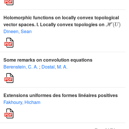
Holomorphic functions on locally convex topological
ℋ
(
U
)
vector spaces. I. Locally convex topologies on
Dineen, Sean
Some remarks on convolution equations
Berenstein, C. A.
;
Dostal, M. A.
Extensions uniformes des formes linéaires positives
Fakhoury, Hicham
Re
A
(
D
)