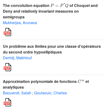
P
=
P
*
Q
The convolution equation
of Choquet and
Deny and relatively invariant measures on
semigroups
Mukherjea, Arunava
Un problème aux limites pour une classe d'opérateurs
du second ordre hypoelliptiques
Derridj, Makhlouf
C
∞
Approximation polynomiale de fonctions
et
analytiques
Baouendi, Salah
;
Goulaouic, Charles