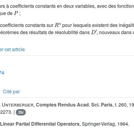
urs à coefficients constants en deux variables, avec des fonctio
P
ique de
;
R
n
 coefficients constants sur
pour lesquels existent des inégal
D
′
héorèmes des résultats de résolubilité dans
, nouveaux dans c
r cet article
74
Cité par
. Unterberger
,
Comptes Rendus Acad. Sci. Paris
, t. 260, 1
-2273. |
Zbl
Linear Partial Differential Operators
, Springer-Verlag, 1964.