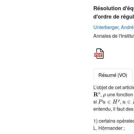
Résolution d'éq
d'ordre de régul
Unterberger, André
Annales de l'Instit
Résumé (VO)
L’objet de cet arti
R
n
ρ
,
une fonctio
P
u
∈
H
ρ
u
∈
si
,
entendu, il faut de
1) certains opérateu
L. Hörmander ;