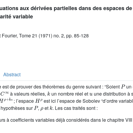
uations aux dérivées partielles dans des espaces de 
arité variable
ut Fourier, Tome 21 (1971) no. 2, pp. 85-128
Abstract
P
cle est de prouver des théorèmes du genre suivant : “Soient
un 
C
∞
k
u
n
à valeurs réelles,
un nombre réel et
une distribution à 
H
ρ
+
k
H
ρ
” ; l’espace
est ici l’espace de Sobolev “d’ordre variab
P
ρ
k
s hypothèses sur
,
et
. Les cas traités sont :
rs à coefficients variables déjà considérés dans le chapitre VIII