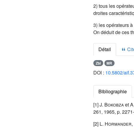
2) tous les opérate
droites caractérist
3) les opérateurs à
On déduit de ces t
Détail
Cite
Zbl
MR
DOI :
10.5802/aif.3
Bibliographie
[1]
J. Bokobza
et
A
261, 1965, p. 2271
[2]
L. Hormander
,