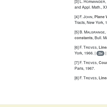
[3]
L. Hormander
,
and Appl. Math., XX
[4]
F. John
,
Plane 
Tracts, New York, 
[5]
B. Malgrange
,
constants
, Bull. 
[6]
F. Treves
,
Line
York, 1966. |
Zbl
[7]
F. Treves
,
Cour
Paris, 1967.
[8]
F. Treves
,
Line