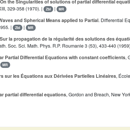
On the Singularities of solutions of partial differential equa
III, 329-358 (1970). |
|
Zbl
MR
Waves and Spherical Means applied to Partial
. Differential E
1955. |
|
Zbl
MR
Sur la propagation de la régularité des solutions des équati
Math. Soc. Sci. Math. Phys. R.P. Roumanie 3 (53), 433-440 (1959)
ar Partial Differential Equations with constant coefficients
, 
|
MR
s sur les Équations aux Dérivées Partielles Linéaires
, Écol
ar partial differential equations
, Gordon and Breach, New York