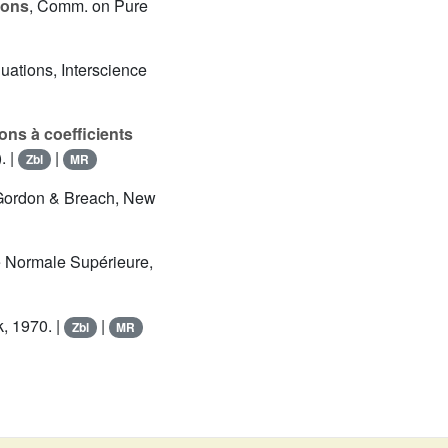
tions
, Comm. on Pure
quations, Interscience
ons à coefficients
. |
|
Zbl
MR
Gordon & Breach, New
e Normale Supérieure,
, 1970. |
|
Zbl
MR