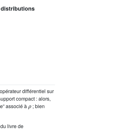
distributions
opérateur différentiel sur
support compact : alors,
ρ
le” associé à
; bien
 du livre de