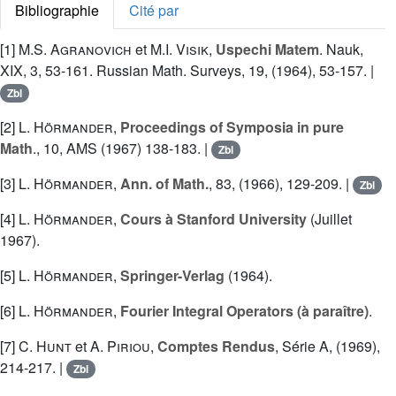
Bibliographie
Cité par
[1]
M.S. Agranovich
et
M.I. Visik
,
Uspechi Matem
. Nauk,
XIX, 3, 53-161. Russian Math. Surveys, 19, (1964), 53-157. |
Zbl
[2]
L. Hörmander
,
Proceedings of Symposia in pure
Math
., 10, AMS (1967) 138-183. |
Zbl
[3]
L. Hörmander
,
Ann. of Math.
, 83, (1966), 129-209. |
Zbl
[4]
L. Hörmander
,
Cours à Stanford University
(Juillet
1967).
[5]
L. Hörmander
,
Springer-Verlag
(1964).
[6]
L. Hörmander
,
Fourier Integral Operators (à paraître)
.
[7]
C. Hunt
et
A. Piriou
,
Comptes Rendus
, Série A, (1969),
214-217. |
Zbl