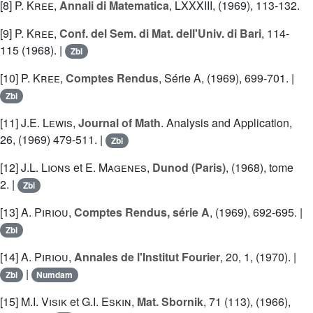
[8]
P. Kree
,
Annali di Matematica
, LXXXIII, (1969), 113-132.
[9]
P. Kree
,
Conf. del Sem. di Mat. dell'Univ. di Bari
, 114-
115 (1968). |
Zbl
[10]
P. Kree
,
Comptes Rendus
, Série A, (1969), 699-701. |
Zbl
[11]
J.E. Lewis
,
Journal of Math
. Analysis and Application,
26, (1969) 479-511. |
Zbl
[12]
J.L. Lions
et
E. Magenes
,
Dunod (Paris)
, (1968), tome
2. |
Zbl
[13]
A. Piriou
,
Comptes Rendus, série A
, (1969), 692-695. |
Zbl
[14]
A. Piriou
,
Annales de l'Institut Fourier
, 20, 1, (1970). |
|
Zbl
Numdam
[15]
M.I. Visik
et
G.I. Eskin
,
Mat. Sbornik
, 71 (113), (1966),