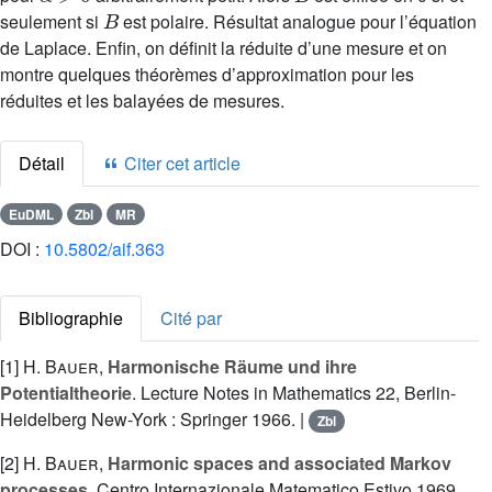
B
seulement si
est polaire. Résultat analogue pour l’équation
de Laplace. Enfin, on définit la réduite d’une mesure et on
montre quelques théorèmes d’approximation pour les
réduites et les balayées de mesures.
Détail
Citer cet article
EuDML
Zbl
MR
DOI :
10.5802/aif.363
Bibliographie
Cité par
[1]
H. Bauer
,
Harmonische Räume und ihre
Potentialtheorie
. Lecture Notes in Mathematics 22, Berlin-
Heidelberg New-York : Springer 1966. |
Zbl
[2]
H. Bauer
,
Harmonic spaces and associated Markov
processes
. Centro Internazionale Matematico Estivo 1969.