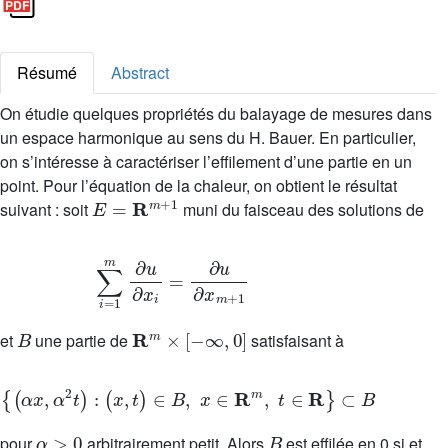
Résumé
Abstract
On étudie quelques propriétés du balayage de mesures dans
un espace harmonique au sens du H. Bauer. En particulier,
on s’intéresse à caractériser l’effilement d’une partie en un
point. Pour l’équation de la chaleur, on obtient le résultat
E
=
R
m
+
1
suivant : soit
muni du faisceau des solutions de
∑
i
=
1
m
∂
u
∂
x
i
=
∂
u
∂
x
m
+
1
B
R
m
×
[
-
∞
,
0
]
et
une partie de
satisfaisant à
{
(
α
x
,
α
2
t
)
:
(
x
,
t
)
∈
B
,
x
∈
R
m
,
t
∈
R
}
⊂
B
α
>
0
B
pour
arbitrairement petit. Alors
est effilée en 0 si et