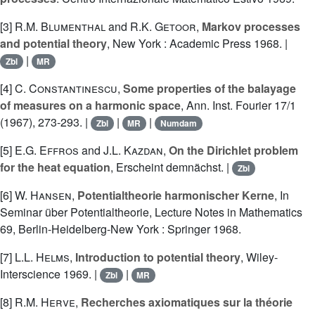
[3]
R.M. Blumenthal
and
R.K. Getoor
,
Markov processes
and potential theory
, New York : Academic Press 1968. |
|
Zbl
MR
[4]
C. Constantinescu
,
Some properties of the balayage
of measures on a harmonic space
, Ann. Inst. Fourier 17/1
(1967), 273-293. |
|
|
Zbl
MR
Numdam
[5]
E.G. Effros
and
J.L. Kazdan
,
On the Dirichlet problem
for the heat equation
, Erscheint demnächst. |
Zbl
[6]
W. Hansen
,
Potentialtheorie harmonischer Kerne
, In
Seminar über Potentialtheorie, Lecture Notes in Mathematics
69, Berlin-Heidelberg-New York : Springer 1968.
[7]
L.L. Helms
,
Introduction to potential theory
, Wiley-
Interscience 1969. |
|
Zbl
MR
[8]
R.M. Herve
,
Recherches axiomatiques sur la théorie