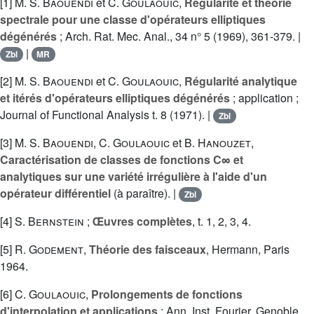
[1]
M. S. Baouendi
et
C. Goulaouic
,
Régularité et théorie
spectrale pour une classe d'opérateurs elliptiques
dégénérés
; Arch. Rat. Mec. Anal., 34 n° 5 (1969), 361-379. |
|
Zbl
MR
[2]
M. S. Baouendi
et
C. Goulaouic
,
Régularité analytique
et itérés d'opérateurs elliptiques dégénérés
; application ;
Journal of Functional Analysis t. 8 (1971). |
Zbl
[3]
M. S. Baouendi
,
C. Goulaouic
et
B. Hanouzet
,
Caractérisation de classes de fonctions C∞ et
analytiques sur une variété irrégulière à l'aide d'un
opérateur différentiel
(à paraître). |
Zbl
[4]
S. Bernstein
;
Œuvres complètes
, t. 1, 2, 3, 4.
[5]
R. Godement
,
Théorie des faisceaux
, Hermann, Paris
1964.
[6]
C. Goulaouic
,
Prolongements de fonctions
d'interpolation et applications
; Ann. Inst. Fourier, Genoble