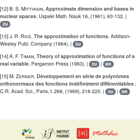
[12]
B. S. Mittiagin
,
Approximate dimension and bases in
nuclear spaces
. Uspeki Math. Nauk 16, (1961), 63-132. |
Zbl
[13]
J. R. Rice
,
The approximation of functions
. Addison-
Wesley Publ. Company (1964). |
Zbl
[14]
A. F. Timan
,
Theory of approximation of functions of a
real variable
. Pergamon Press (1963). |
|
Zbl
MR
[15]
M. Zerner
,
Développement en série de polynômes
orthonormaux des fonctions indéfiniment différentiables
;
C.R. Acad. Sci., Paris, t. 268, (1969), 218-220. |
|
Zbl
MR