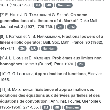
18, 1 (1968) 1-98. |
|
|
Zbl
MR
Numdam
[7]
E. Hille
J. D. Tamarkin
et
G. Szegö
,
On some
generalisations of a theorem of A. Markoff
, Duke Math.
Journal vol. 3 (1937), 729-739. |
|
Zbl
JFM
[8]
T. Kotake
et
N. S. Narasimhan
,
Fractional powers of a
linear elliptic operator
; Bull. Soc. Math. France, 90 (1962),
449-471. |
|
|
Zbl
MR
Numdam
[9]
J. L. Lions
et
E. Magenes
,
Problèmes aux limites non
homogènes
; tome 3 (Dunod), Paris 1970. |
Zbl
[10]
G. G. Lorentz
,
Approximation of functions
, Elsevier
1965.
[11]
B. Malgrange
,
Existence et approximation des
solutions des équations aux dérivées partielles et des
équations de convolution
; Ann. Inst. Fourier, Grenoble 6,
(1955-1956), 271-355. |
|
|
Zbl
MR
Numdam