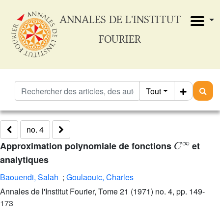
ANNALES DE L'INSTITUT
FOURIER
Tout
no. 4
C
∞
Approximation polynomiale de fonctions
et
analytiques
Baouendi, Salah
;
Goulaouic, Charles
Annales de l'Institut Fourier, Tome 21 (1971) no. 4, pp. 149-
173