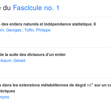
e du
Fascicule no. 1
des entiers naturels et indépendance statistique. II
in, Georges
;
Toffin, Philippe
de la suite des diviseurs d'un entier
nbaum, Gérald
n
ℓ
s
es dans les extensions métabéliennes de degré
sur un c
ébriques
ançois