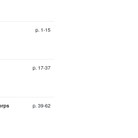
p. 1-15
p. 17-37
orps
p. 39-62