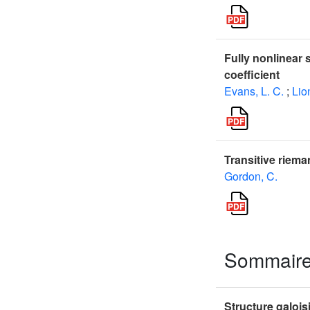
Fully nonlinear 
coefficient
Evans, L. C.
;
Lio
Transitive riema
Gordon, C.
Sommair
Structure galoi