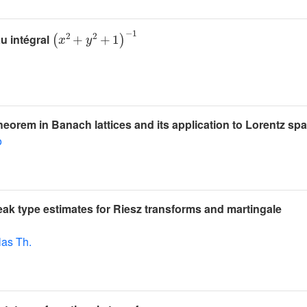
(
x
2
+
y
2
+
1
)
-
1
u intégral
theorem in Banach lattices and its application to Lorentz sp
o
ak type estimates for Riesz transforms and martingale
las Th.