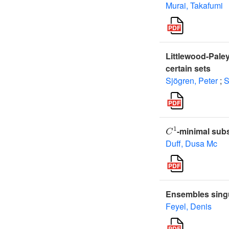
Murai, Takafumi
Littlewood-Paley
certain sets
Sjögren, Peter
;
S
C
1
-minimal subs
Duff, Dusa Mc
Ensembles singu
Feyel, Denis