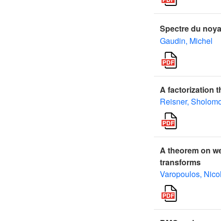
Spectre du noya
Gaudin, Michel
A factorization 
Reisner, Sholom
A theorem on we
transforms
Varopoulos, Nico