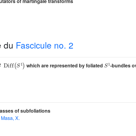
ators of martingale transforms
e du
Fascicule no. 2
B
Diff
(
S
1
)
S
1
which are represented by foliated
-bundles o
lasses of subfoliations
Masa, X.