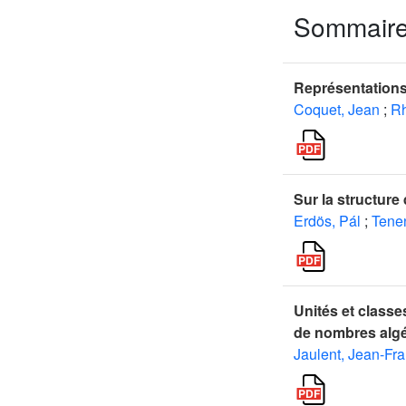
Sommair
Représentations 
Coquet, Jean
;
Rh
Sur la structure 
Erdös, Pál
;
Tene
Unités et class
de nombres alg
Jaulent, Jean-Fr