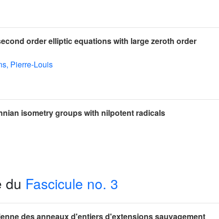
second order elliptic equations with large zeroth order
ns, Pierre-Louis
nnian isometry groups with nilpotent radicals
e du
Fascicule no. 3
sienne des anneaux d'entiers d'extensions sauvagement