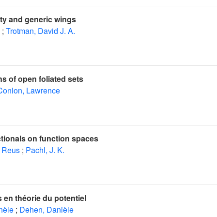
ity and generic wings
;
Trotman, David J. A.
ns of open foliated sets
Conlon, Lawrence
tionals on function spaces
. Reus
;
Pachl, J. K.
 en théorie du potentiel
hèle
;
Dehen, Danièle