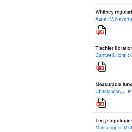
Whitney regular
Aznar, V. Navarro
Tischler fibratio
Cantwell, John
;
Measurable func
Christensen, J. P
p
Les
-topologies
Mastrangelo, Mic