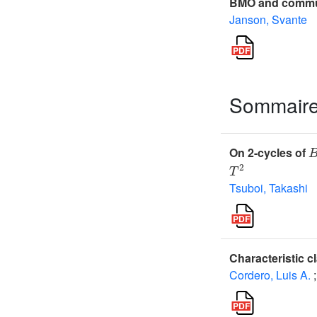
BMO and commut
Janson, Svante
Sommair
On 2-cycles of
T
2
Tsuboi, Takashi
Characteristic c
Cordero, Luis A.
;