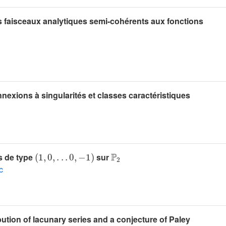
s faisceaux analytiques semi-cohérents aux fonctions
exions à singularités et classes caractéristiques
(
1
,
0
,
.
.
.
0
,
-
1
)
ℙ
2
s de type
sur
c
bution of lacunary series and a conjecture of Paley