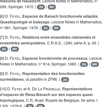
mesures de Hausdorff
, Lecture Notes in Mathematics, n°
295, Springer, 1972. |
|
Zbl
MR
[6]
D. Feyel
,
Espaces de Banach fonctionnels adaptés.
Quasitopologie et balayage
, Lecture Notes in Mathematics,
n° 681, Springer, 1978. |
|
Zbl
MR
[7]
D. Feyel
,
Relations entre ensembles clairsemés et
ensembles semi-polaires
, C.R.A.S., t.290, série A, p. 65. |
|
Zbl
MR
[8]
D. Feyel
,
Espaces fonctionnels de processus
, Lecture
Notes in Mathematics, n° 814, Springer, 1980. |
|
Zbl
MR
[9]
D. Feyel
,
Représentation des fonctionnelles
surmédianes
, (à paraître in ZFW). |
Zbl
[10]
D. Feyel
et
A. De La Pradelle
,
Représentations
d'espaces de Riesz-Banach sur des espaces quasi-
topologiques
, C.R. Acad. Royale de Belgique, 5e série, t.
LXIV, 1978-6. |
|
Zbl
MR