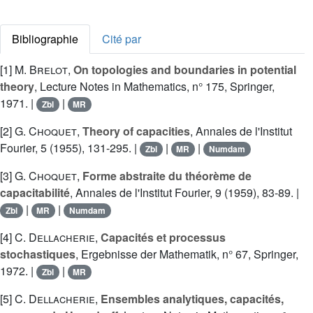
Bibliographie
Cité par
[1]
M. Brelot
,
On topologies and boundaries in potential
theory
, Lecture Notes in Mathematics, n° 175, Springer,
1971. |
|
Zbl
MR
[2]
G. Choquet
,
Theory of capacities
, Annales de l'Institut
Fourier, 5 (1955), 131-295. |
|
|
Zbl
MR
Numdam
[3]
G. Choquet
,
Forme abstraite du théorème de
capacitabilité
, Annales de l'Institut Fourier, 9 (1959), 83-89. |
|
|
Zbl
MR
Numdam
[4]
C. Dellacherie
,
Capacités et processus
stochastiques
, Ergebnisse der Mathematik, n° 67, Springer,
1972. |
|
Zbl
MR
[5]
C. Dellacherie
,
Ensembles analytiques, capacités,