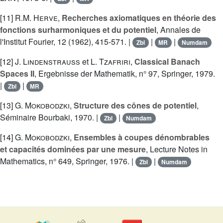
[11]
R.M. Herve
,
Recherches axiomatiques en théorie des
fonctions surharmoniques et du potentiel
, Annales de
l'Institut Fourier, 12 (1962), 415-571. |
|
|
Zbl
MR
Numdam
[12]
J. Lindenstrauss
et
L. Tzafriri
,
Classical Banach
Spaces II
, Ergebnisse der Mathematik, n° 97, Springer, 1979.
|
|
Zbl
MR
[13]
G. Mokobodzki
,
Structure des cônes de potentiel
,
Séminaire Bourbaki, 1970. |
|
Zbl
Numdam
[14]
G. Mokobodzki
,
Ensembles à coupes dénombrables
et capacités dominées par une mesure
, Lecture Notes in
Mathematics, n° 649, Springer, 1976. |
|
Zbl
Numdam