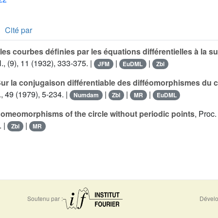
Cité par
les courbes définies par les équations différentielles à la s
., (9), 11 (1932), 333-375. |
|
|
JFM
EuDML
Zbl
ur la conjugaison différentiable des difféomorphismes du c
., 49 (1979), 5-234. |
|
|
|
Numdam
Zbl
MR
EuDML
omeomorphisms of the circle without periodic points
, Proc
. |
|
Zbl
MR
Soutenu par :
Dévelo