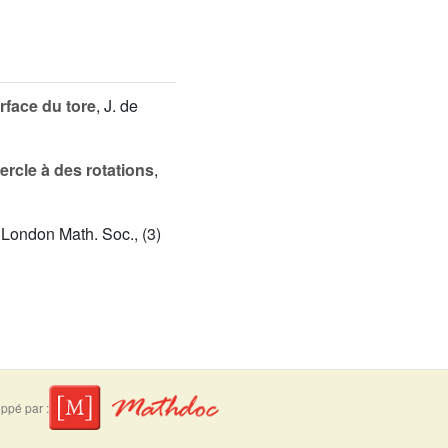
urface du tore
, J. de
ercle à des rotations
,
. London Math. Soc., (3)
ppé par :