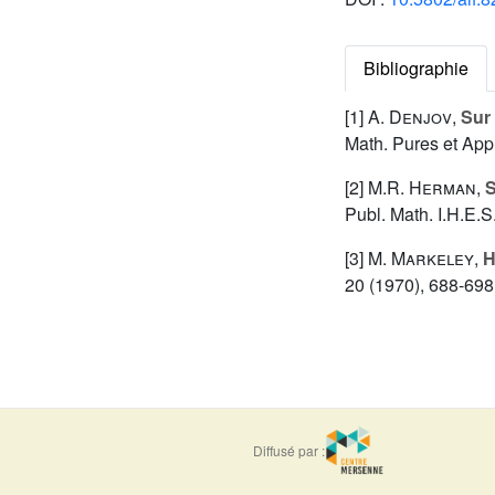
Bibliographie
[1]
A. Denjov
,
Sur 
Math. Pures et Appl
[2]
M.R. Herman
,
S
Publ. Math. I.H.E.S
[3]
M. Markeley
,
H
20 (1970), 688-698
Diffusé par :