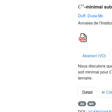
C
1
-minimal subs
Duff, Dusa Mc
Annales de l'Instit
Abstract (VO)
Nous discutons que
soit minimal pour
ternaire.
Détail
Cite
Zbl
MR
DOI :
10.5802/aif.8