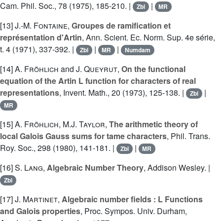
Cam. Phil. Soc., 78 (1975), 185-210. |
|
Zbl
MR
[13]
J.-M. Fontaine
,
Groupes de ramification et
représentation d'Artin
, Ann. Scient. Ec. Norm. Sup. 4e série,
t. 4 (1971), 337-392. |
|
|
Zbl
MR
Numdam
[14]
A. Fröhlich
and
J. Queyrut
,
On the functional
equation of the Artin L function for characters of real
representations
, Invent. Math., 20 (1973), 125-138. |
|
Zbl
MR
[15]
A. Fröhlich
,
M.J. Taylor
,
The arithmetic theory of
local Galois Gauss sums for tame characters
, Phil. Trans.
Roy. Soc., 298 (1980), 141-181. |
|
Zbl
MR
[16]
S. Lang
,
Algebraic Number Theory
, Addison Wesley. |
Zbl
[17]
J. Martinet
,
Algebraic number fields : L Functions
and Galois properties
, Proc. Sympos. Univ. Durham,