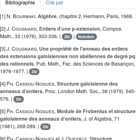
Bibliographie
Cité par
[1]
N. Bourbaki
,
Algèbre
, chapitre 2, Hermann, Paris, 1968.
[2]
J. Cougnard
,
Entiers d'une p-extension
, Compos.
Math., 33 (1976), 303-336. |
|
Zbl
Numdam
[3]
J. Cougnard
,
Une propriété de l'anneau des entiers
des extensions galoisiennes non abéliennes de degré pq
des rationnels
, Pub. Math., Fac. des Sciences de Besançon,
1976-1977. |
Zbl
[4]
Ph. Cassou-Nogues
,
Structure galoisienne des
anneaux d'entiers
, Proc. London Math. Soc., 38 (1979), 545-
576. |
Zbl
[5]
Ph. Cassou-Nogues
,
Module de Frobenius et structure
galoisienne des anneaux d'entiers
, J. of Algebra, 71
(1981), 268-289. |
Zbl
[6]
Ph. Cassou-Nogues
et
J. Queyrut
,
Structure