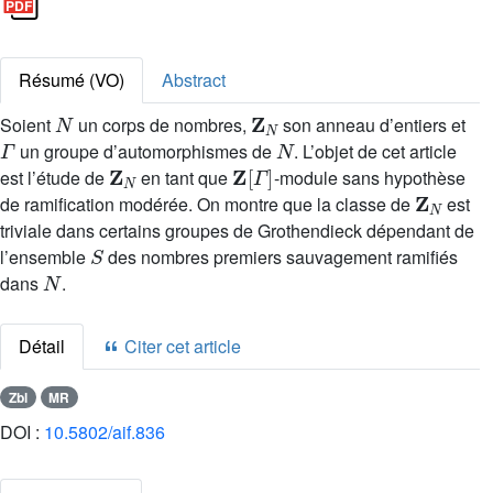
Résumé (VO)
Abstract
N
Z
N
Soient
un corps de nombres,
son anneau d’entiers et
Γ
N
un groupe d’automorphismes de
. L’objet de cet article
Z
N
Z
[
Γ
]
est l’étude de
en tant que
-module sans hypothèse
Z
N
de ramification modérée. On montre que la classe de
est
triviale dans certains groupes de Grothendieck dépendant de
S
l’ensemble
des nombres premiers sauvagement ramifiés
N
dans
.
Détail
Citer cet article
Zbl
MR
DOI :
10.5802/aif.836