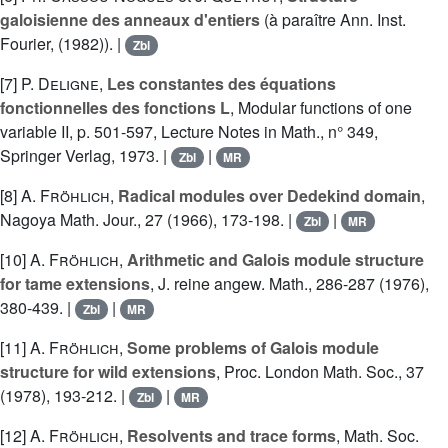
galoisienne des anneaux d'entiers
(à paraître Ann. Inst.
Fourier, (1982)). |
Zbl
[7]
P. Deligne
,
Les constantes des équations
fonctionnelles des fonctions L
, Modular functions of one
variable II, p. 501-597, Lecture Notes in Math., n° 349,
Springer Verlag, 1973. |
|
Zbl
MR
[8]
A. Fröhlich
,
Radical modules over Dedekind domain
,
Nagoya Math. Jour., 27 (1966), 173-198. |
|
Zbl
MR
[10]
A. Fröhlich
,
Arithmetic and Galois module structure
for tame extensions
, J. reine angew. Math., 286-287 (1976),
380-439. |
|
Zbl
MR
[11]
A. Fröhlich
,
Some problems of Galois module
structure for wild extensions
, Proc. London Math. Soc., 37
(1978), 193-212. |
|
Zbl
MR
[12]
A. Fröhlich
,
Resolvents and trace forms
, Math. Soc.