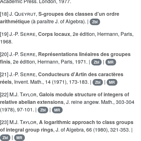
Academic Press. London, 1977.
[18]
J. Queyrut
,
S-groupes des classes d'un ordre
arithmétique
(à paraître J. of Algebra). |
Zbl
[19]
J.-P. Serre
,
Corps locaux
, 2e édition, Hermann, Paris,
1968.
[20]
J.-P. Serre
,
Représentations linéaires des groupes
finis
, 2e édition, Hermann, Paris, 1971. |
|
Zbl
MR
[21]
J.-P. Serre
,
Conducteurs d'Artin des caractères
réels
, Invent. Math., 14 (1971), 173-183. |
|
Zbl
MR
[22]
M.J. Taylor
,
Galois module structure of integers of
relative abelian extensions
, J. reine angew. Math., 303-304
(1978), 97-101. |
|
Zbl
MR
[23]
M.J. Taylor
,
A logarithmic approach to class groups
of integral group rings
, J. of Algebra, 66 (1980), 321-353. |
|
Zbl
MR